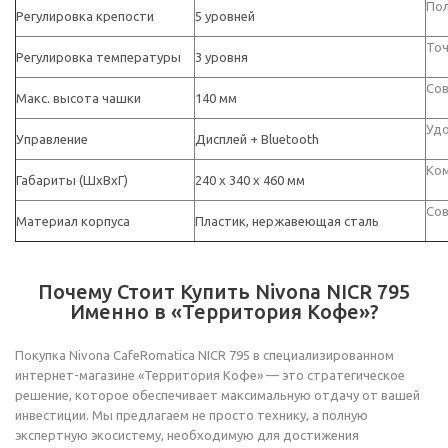
Пол
Регулировка крепости
5 уровней
Точ
Регулировка температуры
3 уровня
Сов
Макс. высота чашки
140 мм
Удо
Управление
Дисплей + Bluetooth
Ком
Габариты (ШхВхГ)
240 x 340 x 460 мм
Сов
Материал корпуса
Пластик, нержавеющая сталь
Почему Стоит Купить Nivona NICR 795
Именно в «Территория Кофе»?
Покупка Nivona CafeRomatica NICR 795 в специализированном
интернет-магазине «Территория Кофе» — это стратегическое
решение, которое обеспечивает максимальную отдачу от вашей
инвестиции. Мы предлагаем не просто технику, а полную
экспертную экосистему, необходимую для достижения