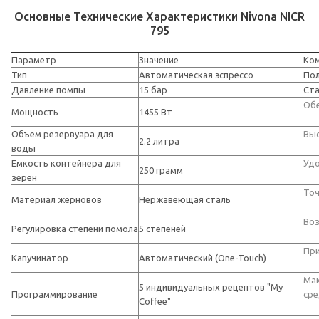
Основные Технические Характеристики Nivona NICR
795
Параметр
Значение
Ком
Тип
Автоматическая эспрессо
Пол
Давление помпы
15 бар
Ста
Обе
Мощность
1455 Вт
Объем резервуара для
Выс
2.2 литра
воды
Емкость контейнера для
Удо
250 грамм
зерен
Точ
Материал жерновов
Нержавеющая сталь
Воз
Регулировка степени помола
5 степеней
При
Капучинатор
Автоматический (One-Touch)
Мак
5 индивидуальных рецептов "My
Программирование
сре
Coffee"