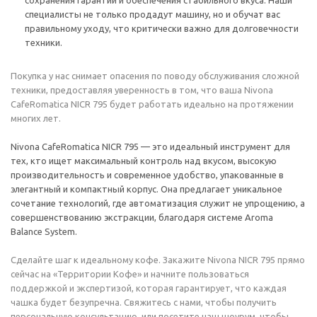
сохранения гарантии и обеспечения стабильного вкуса. Наши
специалисты не только продадут машину, но и обучат вас
правильному уходу, что критически важно для долговечности
техники.
Покупка у нас снимает опасения по поводу обслуживания сложной
техники, предоставляя уверенность в том, что ваша Nivona
CafeRomatica NICR 795 будет работать идеально на протяжении
многих лет.
Nivona CafeRomatica NICR 795 — это идеальный инструмент для
тех, кто ищет максимальный контроль над вкусом, высокую
производительность и современное удобство, упакованные в
элегантный и компактный корпус. Она предлагает уникальное
сочетание технологий, где автоматизация служит не упрощению, а
совершенствованию экстракции, благодаря системе Aroma
Balance System.
Сделайте шаг к идеальному кофе. Закажите Nivona NICR 795 прямо
сейчас на «Территории Кофе» и начните пользоваться
поддержкой и экспертизой, которая гарантирует, что каждая
чашка будет безупречна. Свяжитесь с нами, чтобы получить
персональную консультацию, или посетите наш шоурум, чтобы