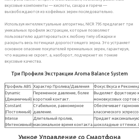
вкусовые компоненты — кислоты, сахара и горечи —
высвобождаются из кофейных зерен последовательно.
Используя интеллектуальные алгоритмы, NICR 795 предлагает три
уникальных профиля экстракции, которые позволяют
пользователю адаптироваться к любому типу обжарки и
раскрыть весь потенциал дорогостоящего зерна. Это устраняет
основное опасение покупателей премиальных зерен, гарантируя,
что машина не скроет, а, наоборот, подчеркнет их тонкие
вкусовые качества.
Три Профиля Экстракции Aroma Balance System
Профиль ABS
Характер Пролива/Давления
Фокус Вкуса и Рекомен
Dynamic
Переменное давление, более
Выделяет фруктовую ки
(Динамичный)
короткий контакт.
моновкусовых сортов 
Constant
Стабильное, равномерное
Обеспечивает гармонию
(Постоянный)
давление.
классического эспрессо
Intense
Длительный пролив,
Придает максимальную
(Интенсивный)
максимальное время контакта.
шоколадные оттенки. 
Умное Управление со Смартфона