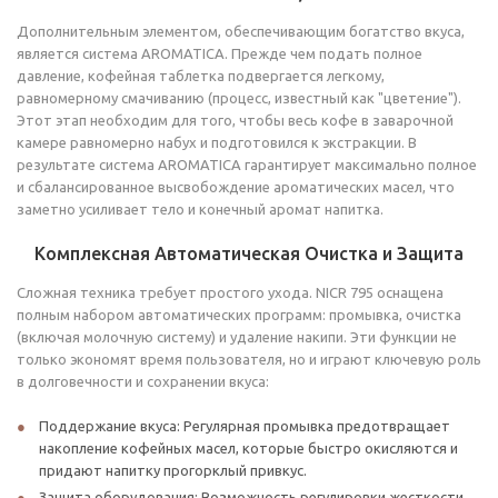
Дополнительным элементом, обеспечивающим богатство вкуса,
является система AROMATICA. Прежде чем подать полное
давление, кофейная таблетка подвергается легкому,
равномерному смачиванию (процесс, известный как "цветение").
Этот этап необходим для того, чтобы весь кофе в заварочной
камере равномерно набух и подготовился к экстракции. В
результате система AROMATICA гарантирует максимально полное
и сбалансированное высвобождение ароматических масел, что
заметно усиливает тело и конечный аромат напитка.
Комплексная Автоматическая Очистка и Защита
Сложная техника требует простого ухода. NICR 795 оснащена
полным набором автоматических программ: промывка, очистка
(включая молочную систему) и удаление накипи. Эти функции не
только экономят время пользователя, но и играют ключевую роль
в долговечности и сохранении вкуса:
Поддержание вкуса: Регулярная промывка предотвращает
накопление кофейных масел, которые быстро окисляются и
придают напитку прогорклый привкус.
Защита оборудования: Возможность регулировки жесткости