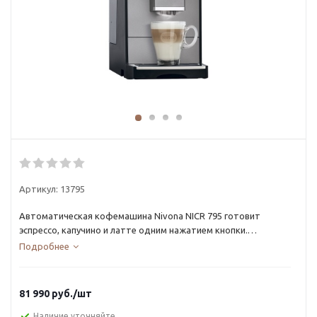
Артикул:
13795
Автоматическая кофемашина Nivona NICR 795 готовит
эспрессо, капучино и латте одним нажатием кнопки.
Идеальный выбор для дома и офиса: стабильный вкус,
Подробнее
простое управление и полный контроль над напитком.
81 990
руб.
/шт
Наличие уточняйте