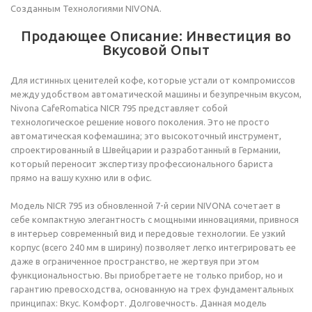
Созданным Технологиями NIVONA.
Продающее Описание: Инвестиция во
Вкусовой Опыт
Для истинных ценителей кофе, которые устали от компромиссов
между удобством автоматической машины и безупречным вкусом,
Nivona CafeRomatica NICR 795 представляет собой
технологическое решение нового поколения. Это не просто
автоматическая кофемашина; это высокоточный инструмент,
спроектированный в Швейцарии и разработанный в Германии,
который переносит экспертизу профессионального бариста
прямо на вашу кухню или в офис.
Модель NICR 795 из обновленной 7-й серии NIVONA сочетает в
себе компактную элегантность с мощными инновациями, привнося
в интерьер современный вид и передовые технологии. Ее узкий
корпус (всего 240 мм в ширину) позволяет легко интегрировать ее
даже в ограниченное пространство, не жертвуя при этом
функциональностью. Вы приобретаете не только прибор, но и
гарантию превосходства, основанную на трех фундаментальных
принципах: Вкус. Комфорт. Долговечность. Данная модель