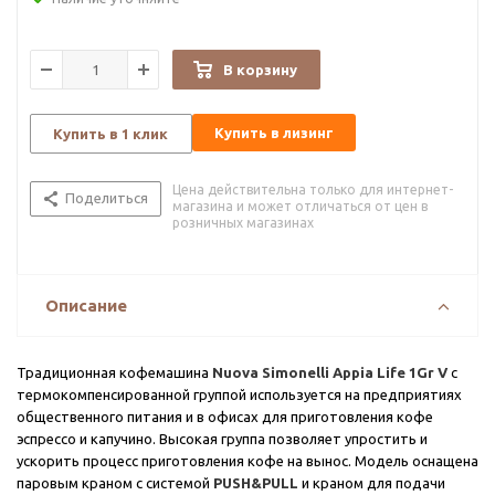
В корзину
Купить в лизинг
Купить в 1 клик
Цена действительна только для интернет-
Поделиться
магазина и может отличаться от цен в
розничных магазинах
Описание
Традиционная кофемашина
Nuova Simonelli Appia Life 1Gr V
с
термокомпенсированной группой используется на предприятиях
общественного питания и в офисах для приготовления кофе
эспрессо и капучино. Высокая группа позволяет упростить и
ускорить процесс приготовления кофе на вынос. Модель оснащена
паровым краном с системой
PUSH&PULL
и краном для подачи