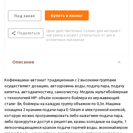
Купить в лизинг
Под заказ
Цена действительна только для интернет-
Поделиться
магазина и может отличаться от цен в
розничных магазинах
Описание
Кофемашина-автомат традиционная с 2 высокими группами
осуществляет дозацию, автоуровень воды, подачу пара, подачу
кипятка, автодиагностику, самоочистку. Модель мультибойлерная
с технологией MP: объём основного бойлера из нержавеющей
стали- 8л, бойлеры на каждую группу объемом по 0,3л. Машина
оснащена 2 кранами подачи пара E-Steam и электронной кнопкой,
которую можно программировать либо нажатием-подача пара,
либо прокурутка-доступ к рецептам, краны холодные на ощупь; 1
легкоочищающимся краном подачи горячей воды, экономайзером