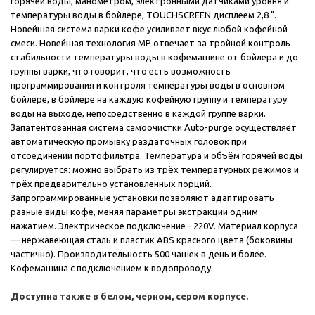
горячей воды, манометром, электронными датчиками уровня и
температуры воды в бойлере, TOUCHSCREEN дисплеем 2,8 ".
Новейшая система варки кофе усиливает вкус любой кофейной
смеси. Новейшая технология MP отвечает за тройной контроль
стабильности температуры воды в кофемашине от бойлера и до
группы варки, что говорит, что есть возможность
программирования и контроля температуры воды в основном
бойлере, в бойлере на каждую кофейную группу и температуру
воды на выходе, непосредственно в каждой группе варки.
Запатентованная система самоочистки Auto-purge осуществляет
автоматическую промывку раздаточных головок при
отсоединении портофильтра. Температура и объём горячей воды
регулируется: можно выбрать из трёх температурных режимов и
трёх предварительно установленных порций.
Запрограммированные установки позволяют адаптировать
разные виды кофе, меняя параметры экстракции одним
нажатием. Электрическое подключение - 220V. Материал корпуса
— нержавеющая сталь и пластик ABS красного цвета (боковины
частично). Производительность 500 чашек в день и более.
Кофемашина с подключением к водопроводу.
Доступна также в белом, черном, сером корпусе.