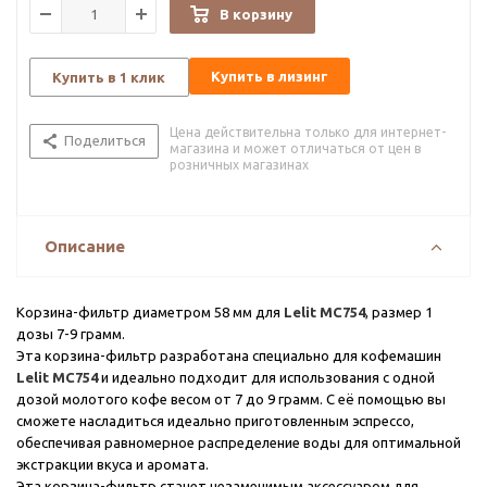
В корзину
Купить в лизинг
Купить в 1 клик
Цена действительна только для интернет-
Поделиться
магазина и может отличаться от цен в
розничных магазинах
Описание
Корзина-фильтр диаметром 58 мм для
Lelit MC754
, размер 1
дозы 7-9 грамм.
Эта корзина-фильтр разработана специально для кофемашин
Lelit MC754
и идеально подходит для использования с одной
дозой молотого кофе весом от 7 до 9 грамм. С её помощью вы
сможете насладиться идеально приготовленным эспрессо,
обеспечивая равномерное распределение воды для оптимальной
экстракции вкуса и аромата.
Эта корзина-фильтр станет незаменимым аксессуаром для