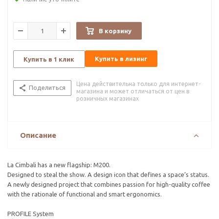
В корзину
Купить в лизинг
Купить в 1 клик
Цена действительна только для интернет-
Поделиться
магазина и может отличаться от цен в
розничных магазинах
Описание
La Cimbali has a new flagship: M200.
Designed to steal the show. A design icon that defines a space’s status.
A newly designed project that combines passion for high-quality coffee
with the rationale of functional and smart ergonomics.
PROFILE System