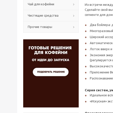
Чай для кофейни
Из встречи между
Сделайте свой вы
сегменте для дом
Чистящие средства
Два бойлера: 
Прочие товары
Многоразовый 
Широкий ассор
Автоматическо
Лоток вверх и
Экономия энер
(регулируется
Высококачеств
Приложение Be
Распознавание
Серия систем, у
Идеальное всп
«Искусная» эк