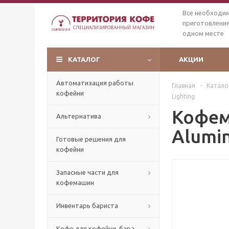
Все необходи
приготовления
одном месте
КАТАЛОГ
АКЦИИ
Автоматизация работы
Главная
-
Катало
кофейни
Lighting
Кофем
Альтернатива
Alumin
Готовые решения для
кофейни
Запасные части для
кофемашин
Инвентарь бариста
Кофе для кофейни, бара