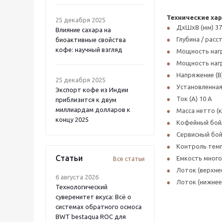
Технические ха
25 декабря 2025
ДхШхВ (мм) 377
Влияние сахара на
Глубина / рас
биоактивные свойства
кофе: научный взгляд
Мощность нагр
Мощность нагр
Напряжение (В)
25 декабря 2025
Установленная 
Экспорт кофе из Индии
Ток (А) 10 А
приблизится к двум
миллиардам долларов к
Масса нетто (кг
концу 2025
Кофейный бойл
Сервисный бойл
Контроль тем
Статьи
Емкость много
Все статьи
Лоток (верхне
6 августа 2026
Лоток (нижнее
Технологический
суверенитет вкуса: Всё о
системах обратного осмоса
BWT bestaqua ROC для