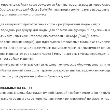
 мирами дизайна и кофе рождается Faemina, предлагающая первоклас
бор среди моделей Classy Style! Femina представляет самые передовые
а домашнего и малого бизнеса:
для наилучшего приготовления кофе и регулирования подачи пара
передний резервуар для воды: для облегчения функции “Подключи и и
тимент напитков: Эспрессо /Фильтрованный кофе / Чай / Настои
е вспенивание (опция): для идеального вспенивания молока автоматич
 вниз: для адаптации к различным размерам чашек в зависимости от на
гии: машина готова к варке через 5 минут и автоматически переходит 
 в настройках машины)
енные напитки и правильная машина техническое обслуживание: смягчи
 Faema: полный контроль параметров кофемашины , удаленная помощ
 голоса: для улучшения работы "умного дома"
никальных на рынке:
енивание молока благодаря ручной паровой трубке и Autosteam - капуч
стракция разных видов горячих напитков и регулируемый по высоте по