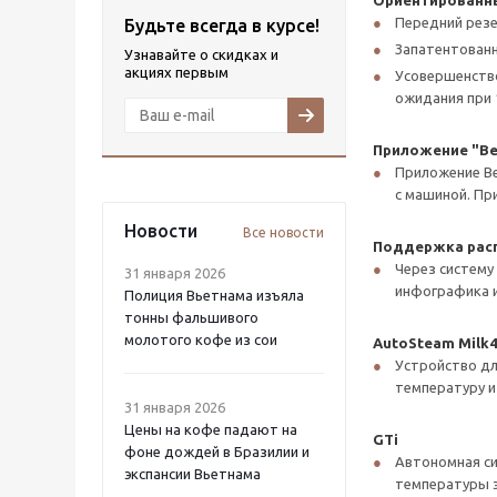
Ориентированны
Передний резе
Будьте всегда в курсе!
Запатентованн
Узнавайте о скидках и
акциях первым
Усовершенство
ожидания при 
Приложение "B
Приложение Be
с машиной. Пр
Новости
Все новости
Поддержка расп
Через систему
31 января 2026
инфографика и
Полиция Вьетнама изъяла
тонны фальшивого
молотого кофе из сои
AutoSteam Milk4
Устройство дл
температуру и 
31 января 2026
Цены на кофе падают на
GTi
фоне дождей в Бразилии и
Автономная си
экспансии Вьетнама
температуры э