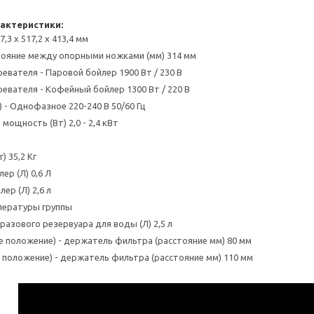
рактеристики:
,3 x 517,2 x 413,4 мм
стояние между опорными ножками (мм) 314 мм
евателя - Паровой бойлер 1900 Вт / 230 В
евателя - Кофейный бойлер 1300 Вт / 220 В
 - Однофазное 220-240 В 50/60 Гц
мощность (Вт) 2,0 - 2,4 кВт
) 35,2 Кг
ер (Л) 0,6 Л
ер (Л) 2,6 л
пературы группы
разового резервуара для воды (Л) 2,5 л
е положение) - держатель фильтра (расстояние мм) 80 мм
 положение) - держатель фильтра (расстояние мм) 110 мм