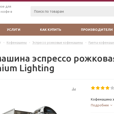
мое для
 кофе в
УСЛУГИ
КАК КУПИТЬ
ПРОИЗВОДИТЕЛИ
г
-
Кофемашины
-
Эспрессо рожковые кофемашины
-
Faema кофемаш
ашина эспрессо рожкова
ium Lighting
Кофемашина эс
Подробнее