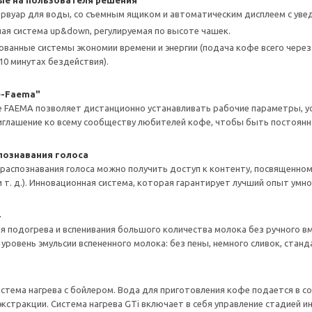
е на пользователя решения
рвуар для воды, со съемным ящиком и автоматическим дисплеем с уве
ая система up&down, регулируемая по высоте чашек.
ванные системы экономии времени и энергии (подача кофе всего через 
10 минутах бездействия).
e-Faema"
 FAEMA позволяет дистанционно устанавливать рабочие параметры, ус
иглашение ко всему сообществу любителей кофе, чтобы быть постоянно
ознавания голоса
 распознавания голоса можно получить доступ к контенту, посвященно
 т. д.). Инновационная система, которая гарантирует лучший опыт умно
я подогрева и вспенивания большого количества молока без ручного вм
уровень эмульсии вспененного молока: без пены, немного сливок, станд
стема нагрева с бойлером. Вода для приготовления кофе подается в 
кстракции. Система нагрева GTi включает в себя управление стадией и