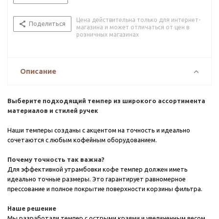
Цена действительна только для интернет-
Поделиться
магазина и может отличаться от цен в
розничных магазинах
Описание
Выберите подходящий темпер из широкого ассортимента
материалов и стилей ручек
Наши темперы созданы с акцентом на точность и идеально
сочетаются с любым кофейным оборудованием.
Почему точность так важна?
Для эффективной утрамбовки кофе темпер должен иметь
идеально точные размеры. Это гарантирует равномерное
прессование и полное покрытие поверхности корзины фильтра.
Наше решение
Мы разработали темпер с острыми краями и увеличенным весом,