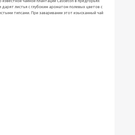
известной чайной плантации Castleton в предгорьях
и дарят листья с глубоким ароматом полевых цветов с
истыми типсами. При заваривании этот изысканный чай