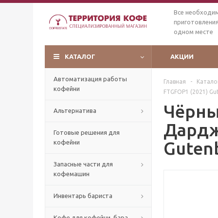
Все необходи
приготовления
одном месте
КАТАЛОГ
АКЦИИ
Автоматизация работы
Главная
-
Катало
кофейни
FTGFOP1 (2021) Gut
Чёрны
Альтернатива
Дардж
Готовые решения для
Gutenb
кофейни
Запасные части для
кофемашин
Инвентарь бариста
Кофе для кофейни, бара