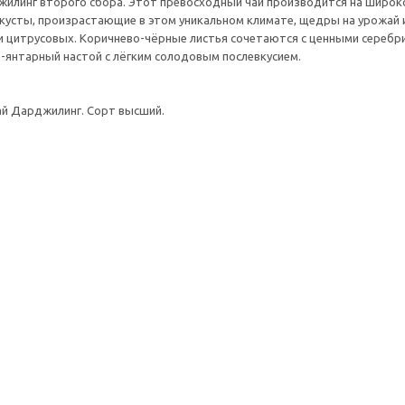
илинг второго сбора. Этот превосходный чай производится на широко 
 кусты, произрастающие в этом уникальном климате, щедры на урожай 
и цитрусовых. Коричнево-чёрные листья сочетаются с ценными серебр
-янтарный настой с лёгким солодовым послевкусием.
ай Дарджилинг. Сорт высший.