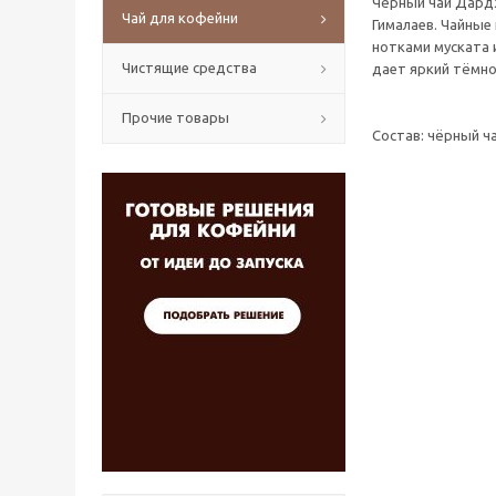
Чёрный чай Дардж
Чай для кофейни
Гималаев. Чайные
нотками муската 
Чистящие средства
дает яркий тёмно
Прочие товары
Состав: чёрный ч