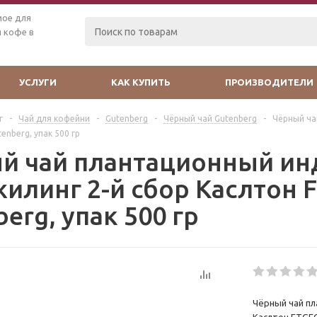
мое для
 кофе в
УСЛУГИ
КАК КУПИТЬ
ПРОИЗВОДИТЕЛИ
г
-
Чай для кофейни
-
Gutenberg
-
Чёрный чай Gutenberg
-
Чёрный ча
enberg, упак 500 гр
й чай плантационный ин
илинг 2-й сбор Каслтон F
erg, упак 500 гр
Чёрный чай пл