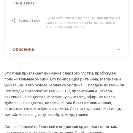
Под заказ
Цена действительна только для интернет-
Поделиться
магазина и может отличаться от цен в
розничных магазинах
Описание
Этот чай привлекает внимание с первого глотка, пробуждая
положительные эмоции. Его композиция ритмична, элегантна и
уникальна. В его основе черная смородина — кладезь витаминов.
Эти ягоды содержат витамины В, Р, провитамин А, сахара,
пектиновые вещества, фосфорную кислоту, эфирное масло,
дубильные вещества, витамин К, она богата солями калия,
содержит соли фосфора и железа. Листья содержат фитонциды,
магний, марганец, серу, серебро, медь, свинец.
Состав: Черный цейлонский и индийский крупнолистовой чай,
листочки и ягоды черной смородины. С добавлением