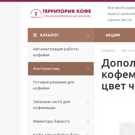
Все необходи
приготовления
одном месте
КАТАЛОГ
АКЦИИ
Автоматизация работы
Главная
-
Катало
кофейни
Допол
Альтернатива
кофем
цвет 
Готовые решения для
кофейни
Запасные части для
кофемашин
Инвентарь бариста
Кофе для кофейни, бара