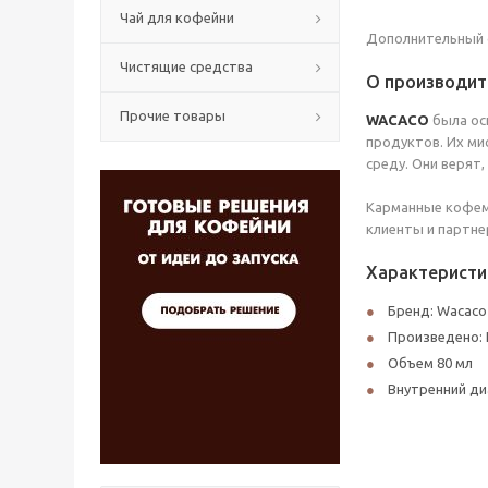
Чай для кофейни
Дополнительный 
Чистящие средства
О производит
Прочие товары
WACACO
была ос
продуктов. Их м
среду. Они верят
Карманные кофе
клиенты и партнер
Характеристи
Бренд: Wacaco
Произведено: 
Объем 80 мл
Внутренний ди