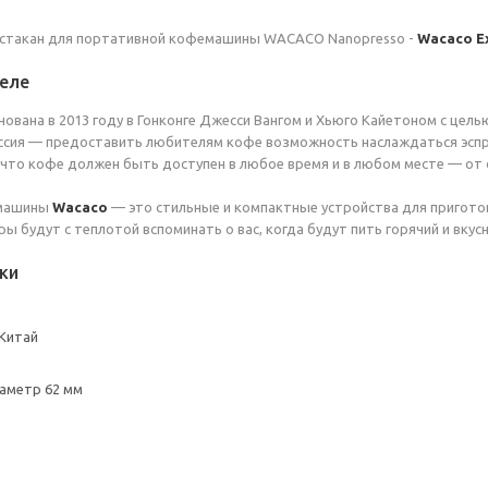
стакан для портативной кофемашины WACACO Nanopresso -
Wacaco E
еле
нована в 2013 году в Гонконге Джесси Вангом и Хьюго Кайетоном с це
иссия — предоставить любителям кофе возможность наслаждаться эсп
, что кофе должен быть доступен в любое время и в любом месте — от
машины
Wacaco
— это стильные и компактные устройства для приготов
ы будут с теплотой вспоминать о вас, когда будут пить горячий и вкус
ки
Китай
аметр 62 мм