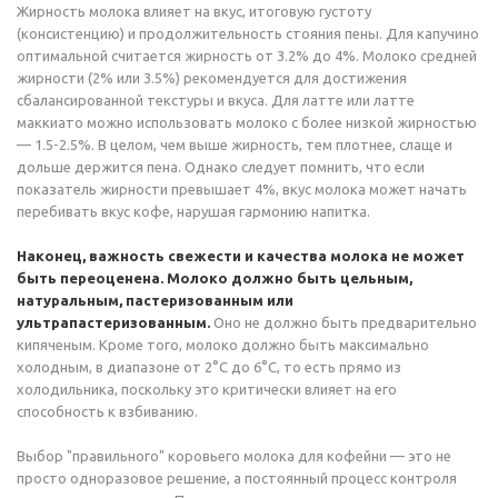
Жирность молока влияет на вкус, итоговую густоту
(консистенцию) и продолжительность стояния пены. Для капучино
оптимальной считается жирность от 3.2% до 4%. Молоко средней
жирности (2% или 3.5%) рекомендуется для достижения
сбалансированной текстуры и вкуса. Для латте или латте
маккиато можно использовать молоко с более низкой жирностью
— 1.5-2.5%. В целом, чем выше жирность, тем плотнее, слаще и
дольше держится пена. Однако следует помнить, что если
показатель жирности превышает 4%, вкус молока может начать
перебивать вкус кофе, нарушая гармонию напитка.
Наконец, важность свежести и качества молока не может
быть переоценена. Молоко должно быть цельным,
натуральным, пастеризованным или
ультрапастеризованным.
Оно не должно быть предварительно
кипяченым. Кроме того, молоко должно быть максимально
холодным, в диапазоне от 2°C до 6°C, то есть прямо из
холодильника, поскольку это критически влияет на его
способность к взбиванию.
Выбор "правильного" коровьего молока для кофейни — это не
просто одноразовое решение, а постоянный процесс контроля