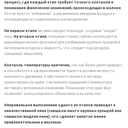
процесс, где каждый этап требует точного контроля и
понимания физических изменений, происходящих в молоке
.
Это не просто "взбивание", а управляемое введение воздуха и
последующее его равномерное распределение.
На первом этапе
активно вводится воздух, создавая "сырую"
пену.
На втором этапе
, погружая стимер глубже, используется
циркуляция молока (воронка) для разбивания крупных пузырей и
интеграции воздуха в жидкость, что создает однородную,
глянцевую микропену.
Контроль температуры критичен,
так как белки денатурируют,
и способность к аэрации меняется. Бариста должен не просто
выполнять движения, а чувствовать молоко в питчере,
ориентируясь на звуки, тактильные ощущения (температура
питчера) и визуальные изменения. Понимание этих двух фаз
позволяет контролировать объем пены и ее качество.
Неправильное выполнение одного из этапов приведет к
некачественной пене (слишком много крупных пузырей или
слишком жидкая пена), что сделает напиток менее
привлекательным и вкусным.