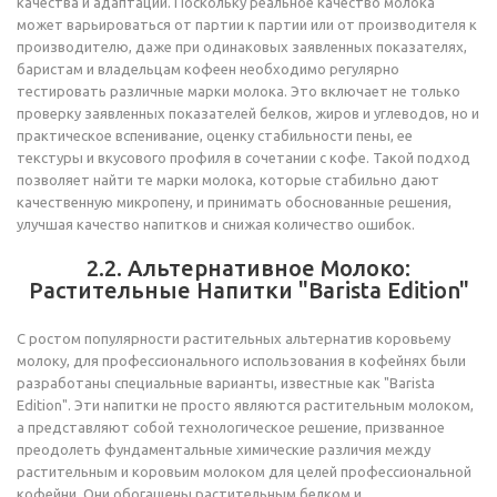
качества и адаптации. Поскольку реальное качество молока
может варьироваться от партии к партии или от производителя к
производителю, даже при одинаковых заявленных показателях,
баристам и владельцам кофеен необходимо регулярно
тестировать различные марки молока. Это включает не только
проверку заявленных показателей белков, жиров и углеводов, но и
практическое вспенивание, оценку стабильности пены, ее
текстуры и вкусового профиля в сочетании с кофе. Такой подход
позволяет найти те марки молока, которые стабильно дают
качественную микропену, и принимать обоснованные решения,
улучшая качество напитков и снижая количество ошибок.
2.2. Альтернативное Молоко:
Растительные Напитки "Barista Edition"
С ростом популярности растительных альтернатив коровьему
молоку, для профессионального использования в кофейнях были
разработаны специальные варианты, известные как "Barista
Edition". Эти напитки не просто являются растительным молоком,
а представляют собой технологическое решение, призванное
преодолеть фундаментальные химические различия между
растительным и коровьим молоком для целей профессиональной
кофейни. Они обогащены растительным белком и