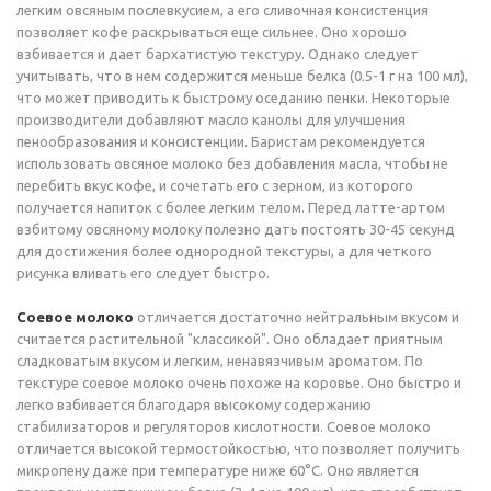
легким овсяным послевкусием, а его сливочная консистенция
позволяет кофе раскрываться еще сильнее. Оно хорошо
взбивается и дает бархатистую текстуру. Однако следует
учитывать, что в нем содержится меньше белка (0.5-1 г на 100 мл),
что может приводить к быстрому оседанию пенки. Некоторые
производители добавляют масло канолы для улучшения
пенообразования и консистенции. Баристам рекомендуется
использовать овсяное молоко без добавления масла, чтобы не
перебить вкус кофе, и сочетать его с зерном, из которого
получается напиток с более легким телом. Перед латте-артом
взбитому овсяному молоку полезно дать постоять 30-45 секунд
для достижения более однородной текстуры, а для четкого
рисунка вливать его следует быстро.
Соевое молоко
отличается достаточно нейтральным вкусом и
считается растительной "классикой". Оно обладает приятным
сладковатым вкусом и легким, ненавязчивым ароматом. По
текстуре соевое молоко очень похоже на коровье. Оно быстро и
легко взбивается благодаря высокому содержанию
стабилизаторов и регуляторов кислотности. Соевое молоко
отличается высокой термостойкостью, что позволяет получить
микропену даже при температуре ниже 60°C. Оно является