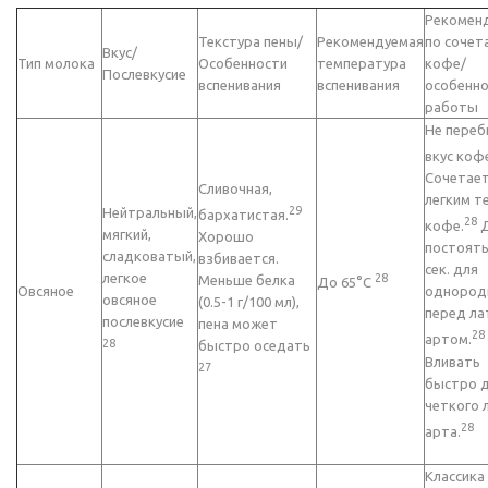
Рекомен
Текстура пены/
Рекомендуемая
по сочет
Вкус/
Тип молока
Особенности
температура
кофе/
Послевкусие
вспенивания
вспенивания
особенн
работы
Не переб
вкус коф
Сочетает
Сливочная,
легким т
29
Нейтральный,
бархатистая.
28
кофе.
Д
мягкий,
Хорошо
постоять
сладковатый,
взбивается.
сек. для
легкое
28
Меньше белка
До 65°C
Овсяное
однород
овсяное
(0.5-1 г/100 мл),
перед ла
послевкусие
пена может
28
артом.
28
быстро оседать
Вливать
27
быстро 
четкого 
28
арта.
Классика