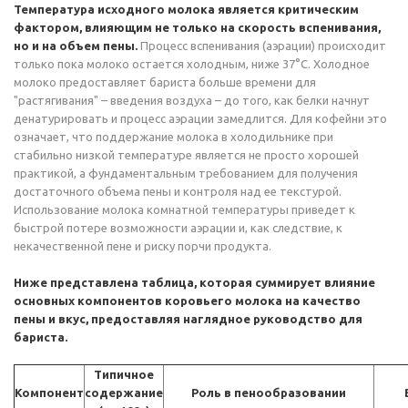
Температура исходного молока является критическим
фактором, влияющим не только на скорость вспенивания,
но и на объем пены.
Процесс вспенивания (аэрации) происходит
только пока молоко остается холодным, ниже 37°C. Холодное
молоко предоставляет бариста больше времени для
"растягивания" – введения воздуха – до того, как белки начнут
денатурировать и процесс аэрации замедлится. Для кофейни это
означает, что поддержание молока в холодильнике при
стабильно низкой температуре является не просто хорошей
практикой, а фундаментальным требованием для получения
достаточного объема пены и контроля над ее текстурой.
Использование молока комнатной температуры приведет к
быстрой потере возможности аэрации и, как следствие, к
некачественной пене и риску порчи продукта.
Ниже представлена таблица, которая суммирует влияние
основных компонентов коровьего молока на качество
пены и вкус, предоставляя наглядное руководство для
бариста.
Типичное
Компонент
содержание
Роль в пенообразовании