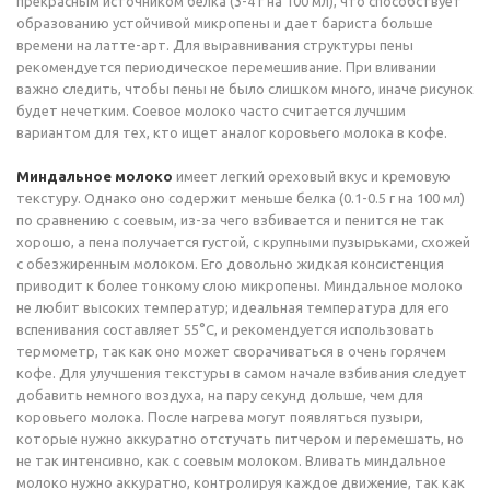
прекрасным источником белка (3-4 г на 100 мл), что способствует
образованию устойчивой микропены и дает бариста больше
времени на латте-арт. Для выравнивания структуры пены
рекомендуется периодическое перемешивание. При вливании
важно следить, чтобы пены не было слишком много, иначе рисунок
будет нечетким. Соевое молоко часто считается лучшим
вариантом для тех, кто ищет аналог коровьего молока в кофе.
Миндальное молоко
имеет легкий ореховый вкус и кремовую
текстуру. Однако оно содержит меньше белка (0.1-0.5 г на 100 мл)
по сравнению с соевым, из-за чего взбивается и пенится не так
хорошо, а пена получается густой, с крупными пузырьками, схожей
с обезжиренным молоком. Его довольно жидкая консистенция
приводит к более тонкому слою микропены. Миндальное молоко
не любит высоких температур; идеальная температура для его
вспенивания составляет 55°C, и рекомендуется использовать
термометр, так как оно может сворачиваться в очень горячем
кофе. Для улучшения текстуры в самом начале взбивания следует
добавить немного воздуха, на пару секунд дольше, чем для
коровьего молока. После нагрева могут появляться пузыри,
которые нужно аккуратно отстучать питчером и перемешать, но
не так интенсивно, как с соевым молоком. Вливать миндальное
молоко нужно аккуратно, контролируя каждое движение, так как