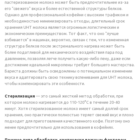
пастеризованное молоко может быть предпочтительнее из-за
его "свежего" вкуса и более естественной структуры белков.
Однако для профессиональной кофейни с высоким трафиком и
необходимостью минимизировать отходы, длительный срок
хранения UHT молока является огромным логистическим и
экономическим преимуществом. Тот факт, что оно "лучше
взбивается" в машинах, вероятно, связан с тем, что измененная
структура белков после экстремального нагрева может быть
более податливой для механического воздействия пара под
давлением, позволяя легче получить какую-либо пену, даже если
достижение идеальной микропены требует большего мастерства.
Бариста должны быть осведомлены о потенциальном изменении
вкуса и адаптировать свою технику вспенивания для UHT молока,
чтобы компенсировать эти особенности.
Стерилизация
— это самый жесткий метод обработки, при
котором молоко нагревается до 110-120°C в течение 20-40
минут. Хотя стерилизованное молоко имеет самый долгий срок
хранения, оно практически полностью теряет свежий вкус и плохо
подходит для приготовления качественного кофе. Поэтому оно
менее предпочтительно для использования в кофейнях.
Помимо типа обработки, критически важным фактором