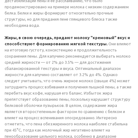
дестабилизации пены и ее расслаиванию, что было
продемонстрировано на примере молока с низким содержанием
белка. Белки и жиры формируют относительно прочные
структуры, но для придания пене глянцевого блеска также
необходима вода.
Жиры, в свою очередь, придают молоку "кремовый" вкус и
способствуют формированию мягкой текстуры.
Они влияют
на итоговую густоту, консистенцию и продолжительность
сохранения пены. Для капучино рекомендуется выбирать молоко
средней жирности — от 2% до 3.5% — для достижения
сбалансированной текстуры и вкуса. Оптимальный диапазон
жирности для капучино составляет от 3.2% до 4%. Однако
следует учитывать, что очень жирное молоко (свыше 4%) может
затруднить процесс взбивания и получения пышной пены, а также
перебить вкус кофе, нарушая его баланс. Избыток жира
препятствует образованию пены, поскольку нарушает структуру
белковой оболочки пузырьков. В целом, содержание жира
является второстепенным фактором по сравнению с белком и
влияет на процесс вспенивания опосредованно. Интересно
отметить, что пена обезжиренного молока наиболее стабильна
при 45°C, тогда как молочный жир негативно влияет на
пенообразование цельного молока, особенно в диапазоне