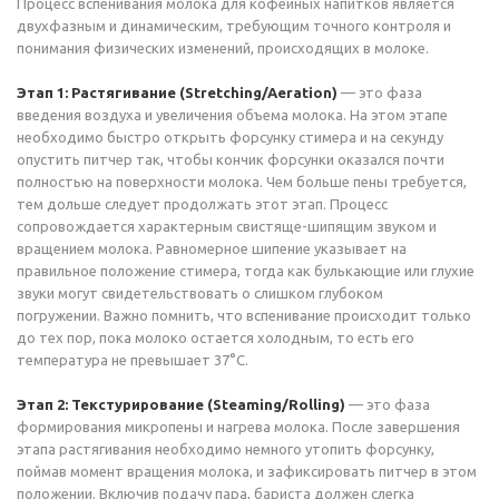
Процесс вспенивания молока для кофейных напитков является
двухфазным и динамическим, требующим точного контроля и
понимания физических изменений, происходящих в молоке.
Этап 1: Растягивание (Stretching/Aeration)
— это фаза
введения воздуха и увеличения объема молока. На этом этапе
необходимо быстро открыть форсунку стимера и на секунду
опустить питчер так, чтобы кончик форсунки оказался почти
полностью на поверхности молока. Чем больше пены требуется,
тем дольше следует продолжать этот этап. Процесс
сопровождается характерным свистяще-шипящим звуком и
вращением молока. Равномерное шипение указывает на
правильное положение стимера, тогда как булькающие или глухие
звуки могут свидетельствовать о слишком глубоком
погружении. Важно помнить, что вспенивание происходит только
до тех пор, пока молоко остается холодным, то есть его
температура не превышает 37°C.
Этап 2: Текстурирование (Steaming/Rolling)
— это фаза
формирования микропены и нагрева молока. После завершения
этапа растягивания необходимо немного утопить форсунку,
поймав момент вращения молока, и зафиксировать питчер в этом
положении. Включив подачу пара, бариста должен слегка