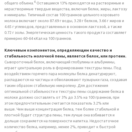
4
общего объема.
Оставшиеся 13% приходятся на растворимые и
нерастворимые твердые вещества, включая белки, жиры, лактозу
и минералы. Типичный состав 100 граммов цельного коровьего
молока включает около 87.69 г воды, 3.28 г белков, 3.66 г жиров и
4.65 г углеводов, представленных в основном лактозой, а также
0.72 г золы. Энергетическая ценность такого продукта составляет
примерно 60-64 кКал на 100 граммов.
Ключевым компонентом, определяющим качество и
стабильность молочной пены, является белок, или протеин.
Сывороточный белок, включающий глобулины и альбумины,
играет центральную роль в формировании текстуры пены. Под
воздействием горячего пара молекулы белка денатурируют,
распадаются на частицы и обволакивают пузырьки газа, создавая
таким образом стабильную микропену. Для достижения
оптимальной стабильности и текстуры пены содержание белка в
молоке должно составлять от 3% до 3.5% на 100 граммов, при
этом предпочтительным считается показатель 3.2% или
выше. Чем выше концентрация белка, тем более стабильной и
плотной будет структура пены, тем лучше она взбивается и
дольше сохраняется на поверхности напитка. Недостаточное
количество белка, например, менее 2%, приводит к быстрой