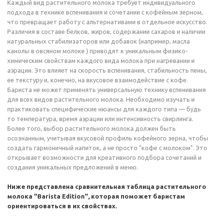
Каждый вид растительного молока требует индивидуального
подхода в технике вспенивания и сочетании с кофейным зерном,
что превращает работу с альтернативами в отдельное искусство.
Различия в составе белков, жиров, содержании сахаров и наличии
натуральных стабилизаторов или добавок (например, масла
канолы в овсяном молоке ) приводят к уникальным физико-
химическим свойствам каждого вида молока при нагревании и
аэрации. Это влияет на скорость вспенивания, стабильность пены,
ее текстуру и, конечно, на вкусовое взаимодействие с кофе.
Бариста не может применять универсальную технику вспенивания
для всех видов растительного молока. Необходимо изучать и
практиковать специфические нюансы для каждого типа — будь
то температура, время аэрации или интенсивность свирлинга.
Более того, выбор растительного молока должен быть
осознанным, учитывая вкусовой профиль кофейного зерна, чтобы
создать гармоничный напиток, а не просто "кофе с молоком". Это
открывает возможности для креативного подбора сочетаний и
создания уникальных предложений в меню.
Ниже представлена сравнительная таблица растительного
молока "Barista Edition", которая поможет баристам
ориентироваться в их свойствах.