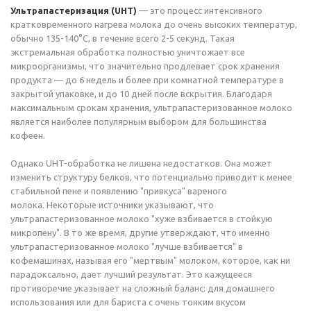
Ультрапастеризация (UHT)
— это процесс интенсивного
кратковременного нагрева молока до очень высоких температур,
обычно 135-140°C, в течение всего 2-5 секунд. Такая
экстремальная обработка полностью уничтожает все
микроорганизмы, что значительно продлевает срок хранения
продукта — до 6 недель и более при комнатной температуре в
закрытой упаковке, и до 10 дней после вскрытия. Благодаря
максимальным срокам хранения, ультрапастеризованное молоко
является наиболее популярным выбором для большинства
кофеен.
Однако UHT-обработка не лишена недостатков. Она может
изменить структуру белков, что потенциально приводит к менее
стабильной пене и появлению "привкуса" вареного
молока. Некоторые источники указывают, что
ультрапастеризованное молоко "хуже взбивается в стойкую
микропену". В то же время, другие утверждают, что именно
ультрапастеризованное молоко "лучше взбивается" в
кофемашинах, называя его "мертвым" молоком, которое, как ни
парадоксально, дает лучший результат. Это кажущееся
противоречие указывает на сложный баланс: для домашнего
использования или для бариста с очень тонким вкусом