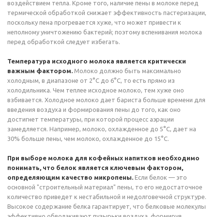
воздействием тепла. Кроме того, наличие пены в молоке перед
термической обработкой снижает эффективность пастеризации,
поскольку пена прогревается хуже, что может привести к
неполному уничтожению бактерий; поэтому вспенивания молока
перед обработкой следует избегать.
Температура исходного молока является критически
важным фактором.
Молоко должно быть максимально
холодным, в диапазоне от 2°C до 6°C, то есть прямо из
холодильника. Чем теплее исходное молоко, тем хуже оно
взбивается. Холодное молоко дает бариста больше времени для
введения воздуха и формирования пены до того, как оно
достигнет температуры, при которой процесс аэрации
замедляется. Например, молоко, охлажденное до 5°C, дает на
30% больше пены, чем молоко, охлажденное до 15°C.
При выборе молока для кофейных напитков необходимо
понимать, что белок является ключевым фактором,
определяющим качество микропены.
Если белок — это
основной "строительный материал" пены, то его недостаточное
количество приведет к нестабильной и недолговечной структуре.
Высокое содержание белка гарантирует, что белковые молекулы
эффективно обволакивают пузырьки воздуха, формируя