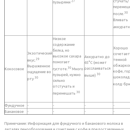
стучать/
27
пузырями
перемеш
30
после.
Вливать
аккуратн
Низкое
содержание
Хорошо
белка, но
Экзотический
сочетает
высокое сахара
Аккуратно до
29
темной
вкус.
помогает
65°C (может
обжарко
Выраженное
30
расслаиваться
Кокосовое
густоте.
Много
кофе, го
ощущение во
30
пузырей, нужно
выше)
шоколад
30
рту
сильно
колд-бр
отстучать и
30
перемешать
Фундучное
-
-
-
-
Банановое
-
-
-
-
Примечание: Информация для фундучного и бананового молока в
деталях пенообразования и сочетания с кофе в предоставленных