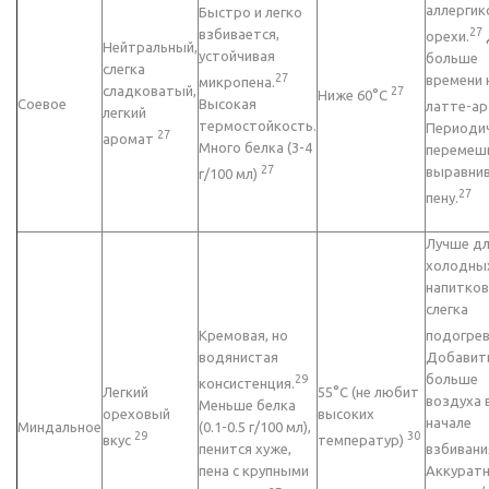
аллергик
Быстро и легко
27
взбивается,
орехи.
Нейтральный,
устойчивая
больше
слегка
27
времени 
микропена.
сладковатый,
27
Ниже 60°C
Соевое
Высокая
латте-ар
легкий
термостойкость.
Периоди
27
аромат
Много белка (3-4
перемеш
27
выравни
г/100 мл)
27
пену.
Лучше д
холодны
напитков
слегка
Кремовая, но
подогрев
водянистая
Добавит
больше
29
консистенция.
Легкий
55°C (не любит
воздуха 
Меньше белка
ореховый
высоких
начале
Миндальное
(0.1-0.5 г/100 мл),
29
30
вкус
температур)
пенится хуже,
взбивани
пена с крупными
Аккурат