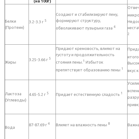
(на 100г)
Отвеч
Создают и стабилизируют пену,
микро
формируют структуру,
5
Белки
Недос
3.2-3.3 г
4
(Протеин)
неста
обволакивают пузырьки газа
2
Придают кремовость, влияют на
Прида
густоту и продолжительность
итого
5
3.25-3.66 г
1
Жиры
стояния пены.
Избыток
Высок
1
препятствует образованию пены
вкус 
Усили
вспен
5
1
Лактоза
4.65-5.2 г
Придает естественную сладость
разру
(Углеводы)
привк
4
8
87-87.69 г
Влияет на влажность пены
Важна
Вода