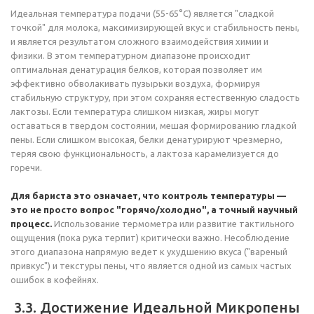
Идеальная температура подачи (55-65°C) является "сладкой
точкой" для молока, максимизирующей вкус и стабильность пены,
и является результатом сложного взаимодействия химии и
физики. В этом температурном диапазоне происходит
оптимальная денатурация белков, которая позволяет им
эффективно обволакивать пузырьки воздуха, формируя
стабильную структуру, при этом сохраняя естественную сладость
лактозы. Если температура слишком низкая, жиры могут
оставаться в твердом состоянии, мешая формированию гладкой
пены. Если слишком высокая, белки денатурируют чрезмерно,
теряя свою функциональность, а лактоза карамелизуется до
горечи.
Для бариста это означает, что контроль температуры —
это не просто вопрос "горячо/холодно", а точный научный
процесс.
Использование термометра или развитие тактильного
ощущения (пока рука терпит) критически важно. Несоблюдение
этого диапазона напрямую ведет к ухудшению вкуса ("вареный
привкус") и текстуры пены, что является одной из самых частых
ошибок в кофейнях.
3.3. Достижение Идеальной Микропены