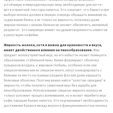
устойчивую и микродисперсную пену, необходимую для латте-
арта и приятной текстуры напитка. Это означает, что бариста при
выборе молока должен в первую очередь обращать внимание на
содержание белка, а не только на жирность, поскольку даже
жирное молоко с низким белком не сможет обеспечить желаемый
результат. Это напрямую влияет на удовлетворенность клиентов
и репутацию кофейни.
Жирность молока, хотя и важна для кремовости и вкуса,
имеет двойственное влияние на пенообразование.
Жир
придает молоку приятный вкус, но его избыток может помешать
образованию стабильной пены. Белки формируют оболочку
пузырьков воздуха, а жировые глобулы, особенно если они
слишком велики или их слишком много, могут конкурировать с
белками за место на границе раздела фаз или даже нарушать
белковые оболочки. Поэтому важно найти "золотую середину" в
жирности, чтобы получить сливочный вкус без ущерба для
пенообразования. Использование слишком жирного молока не
только усложнит процесс вспенивания, но и может перебить вкус
кофе, нарушая баланс напитка. Это подчеркивает необходимость
достижения баланса между вкусом и функциональностью молока.