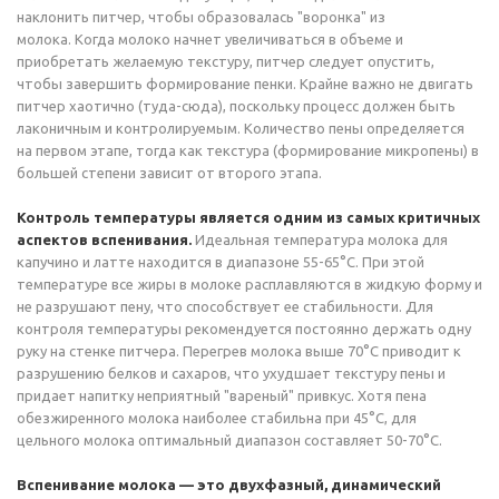
наклонить питчер, чтобы образовалась "воронка" из
молока. Когда молоко начнет увеличиваться в объеме и
приобретать желаемую текстуру, питчер следует опустить,
чтобы завершить формирование пенки. Крайне важно не двигать
питчер хаотично (туда-сюда), поскольку процесс должен быть
лаконичным и контролируемым. Количество пены определяется
на первом этапе, тогда как текстура (формирование микропены) в
большей степени зависит от второго этапа.
Контроль температуры является одним из самых критичных
аспектов вспенивания.
Идеальная температура молока для
капучино и латте находится в диапазоне 55-65°C. При этой
температуре все жиры в молоке расплавляются в жидкую форму и
не разрушают пену, что способствует ее стабильности. Для
контроля температуры рекомендуется постоянно держать одну
руку на стенке питчера. Перегрев молока выше 70°C приводит к
разрушению белков и сахаров, что ухудшает текстуру пены и
придает напитку неприятный "вареный" привкус. Хотя пена
обезжиренного молока наиболее стабильна при 45°C, для
цельного молока оптимальный диапазон составляет 50-70°C.
Вспенивание молока — это двухфазный, динамический