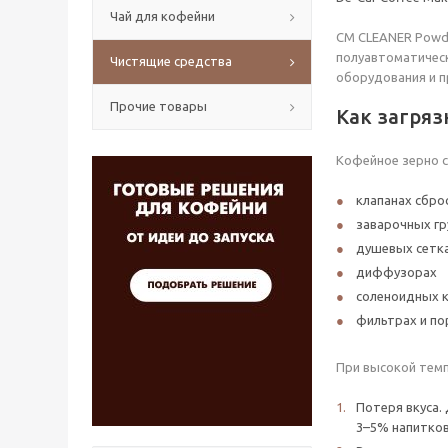
Чай для кофейни
CM CLEANER Powde
полуавтоматическ
Чистящие средства
оборудования и п
Прочие товары
Как загряз
Кофейное зерно с
клапанах сбро
заварочных гр
душевых сетк
диффузорах
соленоидных 
фильтрах и п
При высокой темп
Потеря вкуса.
3–5% напитков