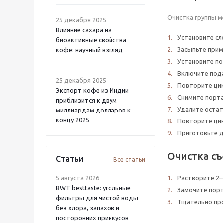
Очистка группы м
25 декабря 2025
Влияние сахара на
Установите сл
биоактивные свойства
Засыпьте прим
кофе: научный взгляд
Установите по
Включите подач
25 декабря 2025
Повторите цик
Экспорт кофе из Индии
Снимите порта
приблизится к двум
Удалите остат
миллиардам долларов к
концу 2025
Повторите цик
Приготовьте дв
Очистка с
Статьи
Все статьи
5 августа 2026
Растворите 2–
BWT besttaste: угольные
Замочите порт
фильтры для чистой воды
Тщательно пр
без хлора, запахов и
посторонних привкусов