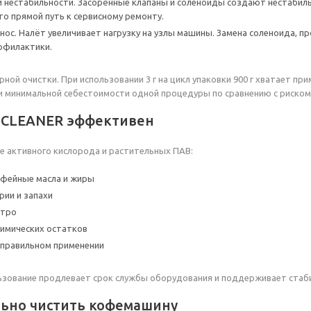
и нестабильности. Засорённые клапаны и соленоиды создают нестабиль
то прямой путь к сервисному ремонту.
нос. Налёт увеличивает нагрузку на узлы машины. Замена соленоида, п
офилактики.
ной очистки. При использовании 3 г на цикл упаковки 900 г хватает пр
 минимальной себестоимости одной процедуры по сравнению с риском 
 CLEANER эффективен
е активного кислорода и растительных ПАВ:
офейные масла и жиры
рии и запахи
стро
химических остатков
 правильном применении
ьзование продлевает срок службы оборудования и поддерживает стаби
льно чистить кофемашину