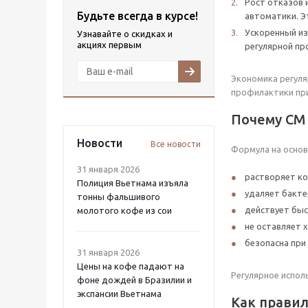
Рост отказов 
Будьте всегда в курсе!
автоматики. Э
Ускоренный из
Узнавайте о скидках и
акциях первым
регулярной пр
Экономика регуляр
профилактики при
Почему CM
Новости
Все новости
Формула на основ
31 января 2026
растворяет к
Полиция Вьетнама изъяла
удаляет бакте
тонны фальшивого
действует бы
молотого кофе из сои
не оставляет 
безопасна при
31 января 2026
Цены на кофе падают на
Регулярное испол
фоне дождей в Бразилии и
экспансии Вьетнама
Как прави