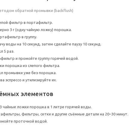
етодом обратной промывки (backflush)
епой фильтр в портафильтр.
ерно 3 г (одну чайную ложку) порошка.
ртафильтр в группу.
у воды на 10 секунд, затем сделайте паузу 10 секунд.
л 5 раз.
фильтр и промойте группу горячей водой.
ки порошка из слепого фильтра.
л промывки уже без порошка.
а эспрессо и утилизируйте их.
ъёмных элементов
3 чайные ложки порошка в 1 литре горячей воды.
афильтры, фильтры, сетки и другие съёмные детали на 20–30 минут.
омойте проточной водой.