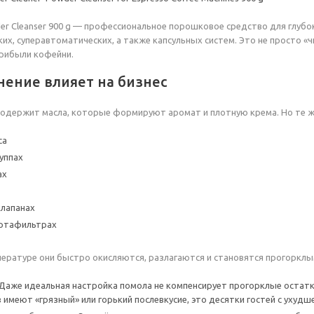
r Cleanser 900 g — профессиональное порошковое средство для глубо
их, суперавтоматических, а также капсульных систем. Это не просто «ч
рибыли кофейни.
нение влияет на бизнес
одержит масла, которые формируют аромат и плотную крема. Но те ж
са
уппах
ах
клапанах
ортафильтрах
ературе они быстро окисляются, разлагаются и становятся прогорклы
 Даже идеальная настройка помола не компенсирует прогорклые остатки в
 имеют «грязный» или горький послевкусие, это десятки гостей с ухуд