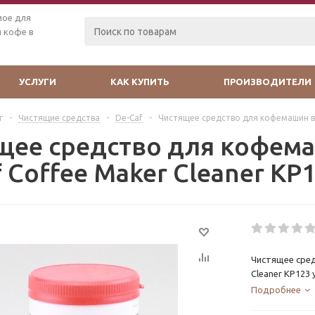
мое для
 кофе в
УСЛУГИ
КАК КУПИТЬ
ПРОИЗВОДИТЕЛИ
г
-
Чистящие средства
-
De-Caf
-
Чистящее средство для кофемашин в п
щее средство для кофем
 Coffee Maker Cleaner KP1
Чистящее сред
Cleaner KP123 
Подробнее