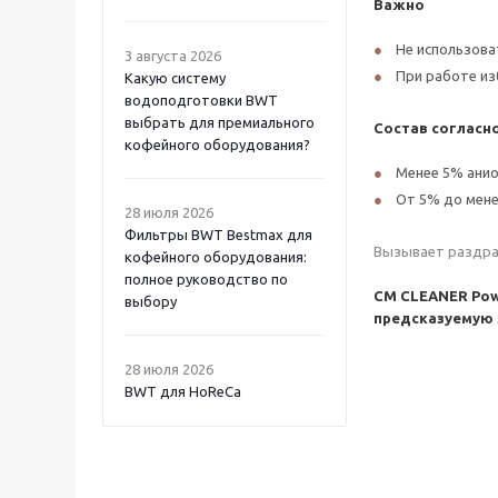
Важно
Не использова
3 августа 2026
При работе изб
Какую систему
водоподготовки BWT
выбрать для премиального
Состав согласно
кофейного оборудования?
Менее 5% ани
От 5% до мен
28 июля 2026
Фильтры BWT Bestmax для
Вызывает раздраж
кофейного оборудования:
полное руководство по
CM CLEANER Powd
выбору
предсказуемую 
28 июля 2026
BWT для HoReCa