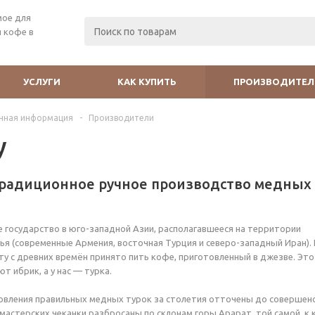
мое для
 кофе в
УСЛУГИ
КАК КУПИТЬ
ПРОИЗВОДИТЕЛ
чная информация
-
Производители
у
традиционное ручное производство медных
 государство в юго-западной Азии, располагавшееся на территории
ья (современные Армения, восточная Турция и северо-западный Иран).
у с древних времён принято пить кофе, приготовленный в джезве. Это
т ибрик, а у нас — турка.
овления правильных медных турок за столетия отточены до совершенс
 мастерских чеканки разбросаны по склонам горы Арарат, той самой, к