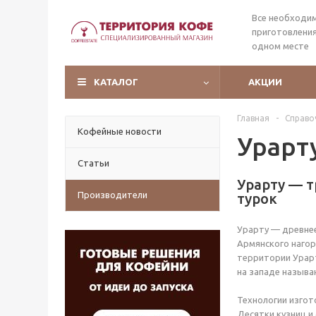
Все необходи
приготовления
одном месте
КАТАЛОГ
АКЦИИ
Главная
-
Справо
Кофейные новости
Урарт
Статьи
Урарту — 
Производители
турок
Урарту — древнее
Армянского нагор
территории Урарт
на западе называю
Технологии изгот
Десятки кузниц и