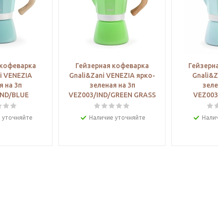
 кофеварка
Гейзерная кофеварка
Гейзерн
i VENEZIA
Gnali&Zani VENEZIA ярко-
Gnali&Z
я на 3п
зеленая на 3п
зеле
IND/BLUE
VEZ003/IND/GREEN GRASS
VEZ003
 уточняйте
Наличие уточняйте
Нали