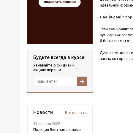
идеальной формы 
Gnali&Zani с го
Если вам нравитс
вульгарных элеме
Я бы назвал этот
Лучшие модели ге
Будьте всегда в курсе!
часть, которая з
Узнавайте о скидках и
акциях первым
Новости
Все новости
31 января 2026
Полиция Вьетнама изъяла