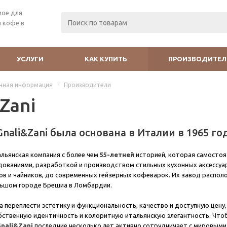
мое для
 кофе в
УСЛУГИ
КАК КУПИТЬ
ПРОИЗВОДИТЕЛ
чная информация
-
Производители
Zani
nali&Zani была основана в Италии в 1965 год
льянская компания с более чем
55-летней
историей, которая самосто
дованиями, разработкой и производством стильных кухонных аксессуа
в и чайников, до современных гейзерных кофеварок. Их завод распол
льшом городе Брешиа в Ломбардии.
а переплести эстетику и функциональность, качество и доступную цену,
бственную идентичность и колоритную итальянскую элегантность. Что
nali&Zani
последние несколько лет активно сотрудничает с мировыми