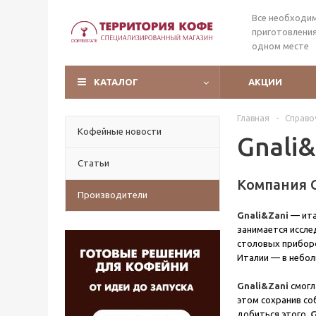
Все необходи
приготовления
одном месте
КАТАЛОГ
АКЦИИ
Главная
-
Справо
Кофейные новости
Gnali&
Статьи
Компания G
Производители
Gnali&Zani
— ита
занимается иссле
столовых приборо
Италии — в небо
Gnali&Zani
смогл
этом сохранив со
добиться этого,
G