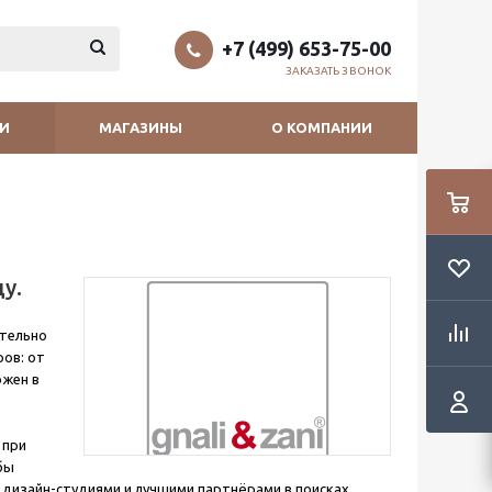
+7 (499) 653-75-00
ЗАКАЗАТЬ ЗВОНОК
И
МАГАЗИНЫ
О КОМПАНИИ
у.
ятельно
ров: от
ожен в
 при
бы
 дизайн-студиями и лучшими партнёрами в поисках