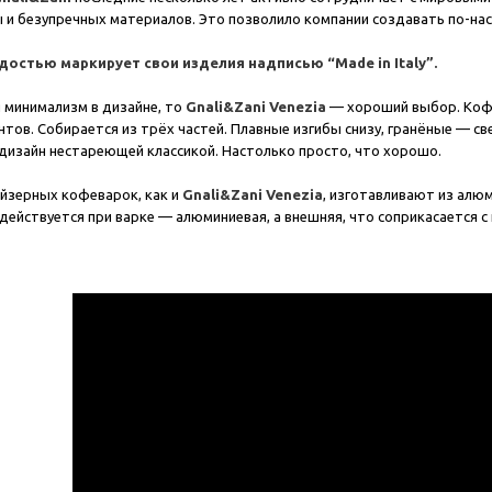
и безупречных материалов. Это позволило компании создавать по-на
рдостью маркирует свои изделия надписью “Made in Italy”.
я минимализм в дизайне, то
Gnali&Zani Venezia
— хороший выбор. Кофе
нтов. Собирается из трёх частей. Плавные изгибы снизу, гранёные — св
 дизайн нестареющей классикой. Настолько просто, что хорошо.
йзерных кофеварок, как и
Gnali&Zani Venezia
, изготавливают из алюм
адействуется при варке — алюминиевая, а внешняя, что соприкасается 