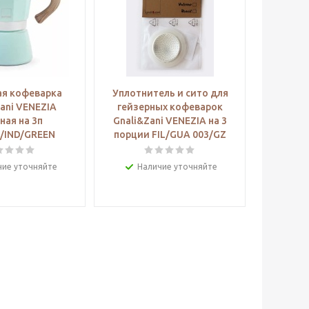
ая кофеварка
Уплотнитель и сито для
Фильт
ani VENEZIA
гейзерных кофеварок
гейзе
ная на 3п
Gnali&Zani VENEZIA на 3
Gnali&Z
/IND/GREEN
порции FIL/GUA 003/GZ
порции,
чие уточняйте
Наличие уточняйте
На