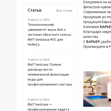
Ежедневно на за
фильтров-кувши
Статьи
Все статьи
Современные про
продукции до ее
6 августа 2026
продукция Барье
Технологический
Компания
БАРЬ
суверенитет вкуса: Всё о
Благодаря совр
системах обратного осмоса
качества.
BWT bestaqua ROC для
С
БАРЬЕР
удобн
HoReCa
Произведено в 
6 августа 2026
BWT bestcare: Полное
руководство по
гигиенической фильтрации
воды для
профессионального сектора
6 августа 2026
BWT bestcare —
профессиональная защита