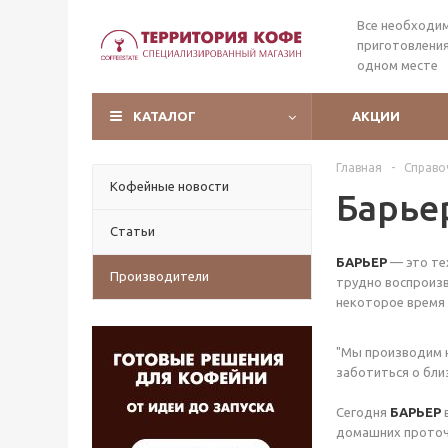
Все необходи
приготовления
одном месте
КАТАЛОГ
АКЦИИ
Главная
-
Справо
Кофейные новости
Барье
Статьи
БАРЬЕР
— это тех
Производители
трудно воспроизв
некоторое время 
"Мы производим н
заботиться о бли
Сегодня
БАРЬЕР
в
домашних проточ