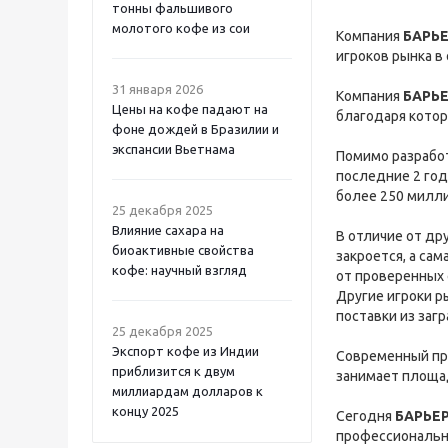
тонны фальшивого
молотого кофе из сои
Компания
БАРЬ
игроков рынка в
31 января 2026
Компания
БАРЬ
Цены на кофе падают на
благодаря кото
фоне дождей в Бразилии и
экспансии Вьетнама
Помимо разрабо
последние 2 год
более 250 милл
25 декабря 2025
Влияние сахара на
В отличие от др
биоактивные свойства
закроется, а са
кофе: научный взгляд
от проверенных 
Другие игроки р
поставки из заг
25 декабря 2025
Экспорт кофе из Индии
Современный пр
приблизится к двум
занимает площад
миллиардам долларов к
концу 2025
Сегодня
БАРЬЕ
профессиональн