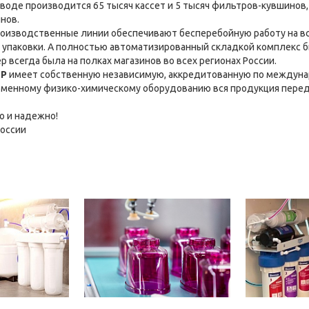
воде производится 65 тысяч кассет и 5 тысяч фильтров-кувшинов, 
нов.
изводственные линии обеспечивают бесперебойную работу на все
 упаковки. А полностью автоматизированный складкой комплекс б
р всегда была на полках магазинов во всех регионах России.
ЕР
имеет собственную независимую, аккредитованную по междун
еменному физико-химическому оборудованию вся продукция перед
о и надежно!
России