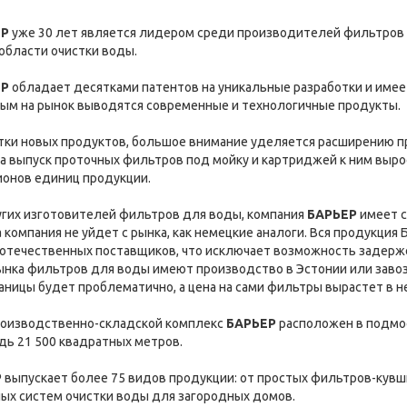
ЕР
уже 30 лет является лидером среди производителей фильтров 
 области очистки воды.
ЕР
обладает десятками патентов на уникальные разработки и имее
рым на рынок выводятся современные и технологичные продукты.
тки новых продуктов, большое внимание уделяется расширению п
а выпуск проточных фильтров под мойку и картриджей к ним вырос
ионов единиц продукции.
угих изготовителей фильтров для воды, компания
БАРЬЕР
имеет с
ма компания не уйдет с рынка, как немецкие аналоги. Вся продукци
отечественных поставщиков, что исключает возможность задерже
ынка фильтров для воды имеют производство в Эстонии или завоз
раницы будет проблематично, а цена на сами фильтры вырастет в н
оизводственно-складской комплекс
БАРЬЕР
расположен в подмос
ь 21 500 квадратных метров.
Р
выпускает более 75 видов продукции: от простых фильтров-кув
ых систем очистки воды для загородных домов.