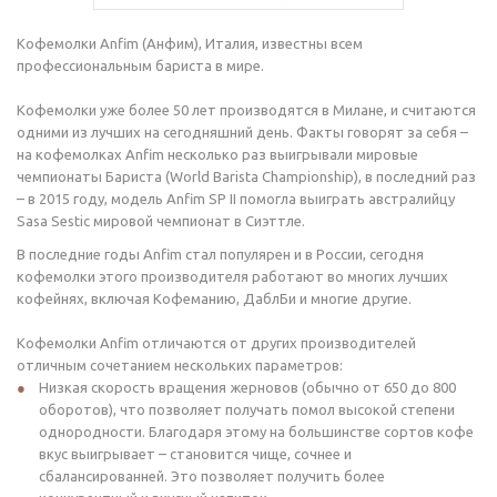
Кофемолки Anfim (Анфим), Италия, известны всем
профессиональным бариста в мире.
Кофемолки уже более 50 лет производятся в Милане, и считаются
одними из лучших на сегодняшний день. Факты говорят за себя –
на кофемолках Anfim несколько раз выигрывали мировые
чемпионаты Бариста (World Barista Championship), в последний раз
– в 2015 году, модель Anfim SP II помогла выиграть австралийцу
Sasa Sestic мировой чемпионат в Сиэттле.
В последние годы Anfim стал популярен и в России, сегодня
кофемолки этого производителя работают во многих лучших
кофейнях, включая Кофеманию, ДаблБи и многие другие.
Кофемолки Anfim отличаются от других производителей
отличным сочетанием нескольких параметров:
Низкая скорость вращения жерновов (обычно от 650 до 800
оборотов), что позволяет получать помол высокой степени
однородности. Благодаря этому на большинстве сортов кофе
вкус выигрывает – становится чище, сочнее и
сбалансированней. Это позволяет получить более