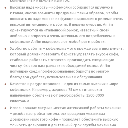
конкурентный и вкусный напиток.
Высокая надежность – кофемолки собираются вручную в
Италии, многие элементы продуманы таким образом, чтобы
повысить их надежность их функционирования в режиме очень
высокой интенсивности работы. В первую очередь, Anfim
ориентируются на итальянский рынок, известный своей
любовью к эспрессо и очень активным его потреблением, и
кофемолки Anfim выдерживают любой ритм работы.
Удобство работы – кофемолка – это прежде всего инструмент,
который должен позволять бариста управлять вкусом кофе,
стабильно работать с эспрессо, производить ежедневную
чистку, быстро настраивать необходимый помол. Anfim
популярен среди профессиональных бариста во многом
благодаря удобству использования и обслуживания.
Качество и ресурс жерновов – один из самых высоких в мире
кофемолок. К примеру, жернова 75 мм с титановым
напылением обеспечивают ресурс работы 2500-3000
килограмм.
Использование латуни в местах интенсивной работы механики
– резьба настройки помола, ось вращения механизма
дозировки молотого кофе – позволяет обеспечить высокую
точность дозировки и длительный срок службы механизма.