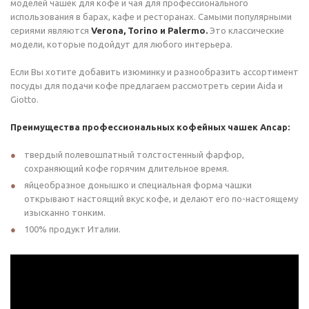
моделей чашек для кофе и чая для профессионального
использования в барах, кафе и ресторанах. Самыми популярными
сериями являются
Verona, Torino и Palermo.
Это классические
модели, которые подойдут для любого интерьера.
Если Вы хотите добавить изюминку и разнообразить ассортимент
посуды для подачи кофе предлагаем рассмотреть серии Aida и
Giotto.
Преимущества профессиональных кофейных чашек Ancap:
твердый полевошпатный толстостенный фарфор,
сохраняющий кофе горячим длительное время.
яйцеобразное донышко и специальная форма чашки
открывают настоящий вкус кофе, и делают его по-настоящему
изысканно тонким.
100% продукт Италии.