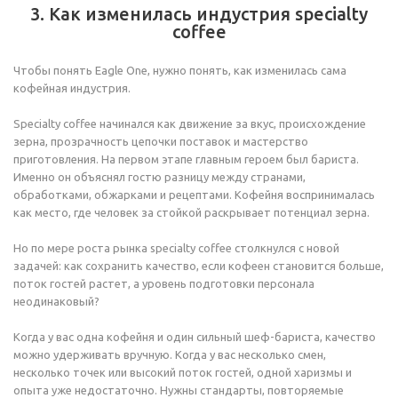
3. Как изменилась индустрия specialty
coffee
Чтобы понять Eagle One, нужно понять, как изменилась сама
кофейная индустрия.
Specialty coffee начинался как движение за вкус, происхождение
зерна, прозрачность цепочки поставок и мастерство
приготовления. На первом этапе главным героем был бариста.
Именно он объяснял гостю разницу между странами,
обработками, обжарками и рецептами. Кофейня воспринималась
как место, где человек за стойкой раскрывает потенциал зерна.
Но по мере роста рынка specialty coffee столкнулся с новой
задачей: как сохранить качество, если кофеен становится больше,
поток гостей растет, а уровень подготовки персонала
неодинаковый?
Когда у вас одна кофейня и один сильный шеф-бариста, качество
можно удерживать вручную. Когда у вас несколько смен,
несколько точек или высокий поток гостей, одной харизмы и
опыта уже недостаточно. Нужны стандарты, повторяемые