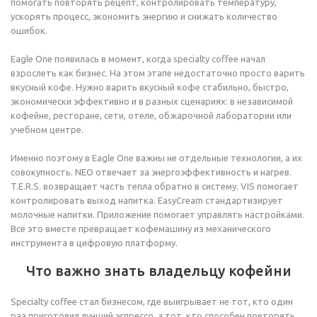
помогать повторять рецепт, контролировать температуру,
ускорять процесс, экономить энергию и снижать количество
ошибок.
Eagle One появилась в момент, когда specialty coffee начал
взрослеть как бизнес. На этом этапе недостаточно просто варить
вкусный кофе. Нужно варить вкусный кофе стабильно, быстро,
экономически эффективно и в разных сценариях: в независимой
кофейне, ресторане, сети, отеле, обжарочной лаборатории или
учебном центре.
Именно поэтому в Eagle One важны не отдельные технологии, а их
совокупность. NEO отвечает за энергоэффективность и нагрев.
T.E.R.S. возвращает часть тепла обратно в систему. VIS помогает
контролировать выход напитка. EasyCream стандартизирует
молочные напитки. Приложение помогает управлять настройками.
Все это вместе превращает кофемашину из механического
инструмента в цифровую платформу.
Что важно знать владельцу кофейни
Specialty coffee стал бизнесом, где выигрывает не тот, кто один
раз приготовил лучший эспрессо, а тот, кто способен повторять