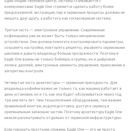
один общий тепловой центр, система сталкивается с
компромиссами. Eagle One стремится сделать работу более
предсказуемой: экстракция, пар и сервисные процессы должны не
мешать друг другу, а работать как согласованная система.
Третья часть — электронное управление. Современная
кофемашина уже не может быть только механическим
устройством. Она должна помогать контролировать параметры,
сохранять настройки, повторять рецепты, управлять сервисными
циклами и давать владельцу больше прозрачности. Поэтому в
Eagle One важны не только бойлеры и группы, но и цифровая
логика: дисплей, электронные элементы управления, приложение и
алгоритмы контроля.
Четвертая часть архитектуры — сервисная пригодность. Для
владельца кофейни важно не только то, как машина работает в
день установки, но и то, как она будет обслуживаться через год,
три или пять лет. Чем технологичнее оборудование, тем важнее
правильный монтаж, водоподготовка, доступ к сервису и
оригинальным запасным частям. Поэтому архитектуру Eagle One
нельзя рассматривать отдельно от сервисной инфраструктуры.
Если говорить простыми словами, Eagle One — это не просто