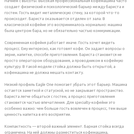
Начнем с высоты. Высокая профессиональная кофемашина часто
создает физический и психологический барьер между бариста и
гостем. Гость видит металлическую стену, за которой что-то
происходит. Бариста оказывается отделен от зала. В
классической кофейне это воспринималось нормально: машина
была центром бара, но не обязательно частью коммуникации.
Современная кофейня работает иначе. Гость хочет видеть
процесс. Ему интересно, как готовят кофе. Он задает вопросы о
зерне, напитке, способе приготовления. Бариста становится не
просто оператором оборудования, а проводником в кофейную
культуру. В такой модели стойка должна быть открытой, а
кофемашина не должна мешать контакту.
Низкий профиль Eagle One помогает убрать этот барьер. Машина
остается заметной и статусной, но не закрывает пространство.
Бариста легче общаться с гостем, а процесс приготовления
становится частью впечатления. Для specialty-кофейни это
особенно важно: чем больше гость вовлечен в процесс, тем выше
ценность напитка в его восприятии.
Компактность — второй важный элемент. Барная стойка всегда
ограничена. На ней должны разместиться кофемашина,