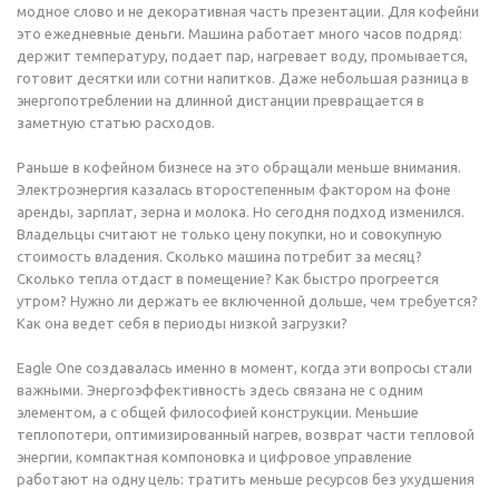
модное слово и не декоративная часть презентации. Для кофейни
это ежедневные деньги. Машина работает много часов подряд:
держит температуру, подает пар, нагревает воду, промывается,
готовит десятки или сотни напитков. Даже небольшая разница в
энергопотреблении на длинной дистанции превращается в
заметную статью расходов.
Раньше в кофейном бизнесе на это обращали меньше внимания.
Электроэнергия казалась второстепенным фактором на фоне
аренды, зарплат, зерна и молока. Но сегодня подход изменился.
Владельцы считают не только цену покупки, но и совокупную
стоимость владения. Сколько машина потребит за месяц?
Сколько тепла отдаст в помещение? Как быстро прогреется
утром? Нужно ли держать ее включенной дольше, чем требуется?
Как она ведет себя в периоды низкой загрузки?
Eagle One создавалась именно в момент, когда эти вопросы стали
важными. Энергоэффективность здесь связана не с одним
элементом, а с общей философией конструкции. Меньшие
теплопотери, оптимизированный нагрев, возврат части тепловой
энергии, компактная компоновка и цифровое управление
работают на одну цель: тратить меньше ресурсов без ухудшения