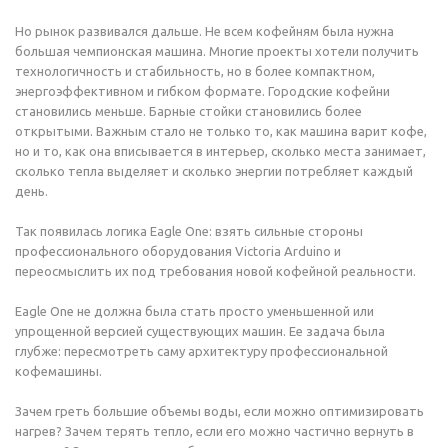
Но рынок развивался дальше. Не всем кофейням была нужна
большая чемпионская машина. Многие проекты хотели получить
технологичность и стабильность, но в более компактном,
энергоэффективном и гибком формате. Городские кофейни
становились меньше. Барные стойки становились более
открытыми. Важным стало не только то, как машина варит кофе,
но и то, как она вписывается в интерьер, сколько места занимает,
сколько тепла выделяет и сколько энергии потребляет каждый
день.
Так появилась логика Eagle One: взять сильные стороны
профессионального оборудования Victoria Arduino и
переосмыслить их под требования новой кофейной реальности.
Eagle One не должна была стать просто уменьшенной или
упрощенной версией существующих машин. Ее задача была
глубже: пересмотреть саму архитектуру профессиональной
кофемашины.
Зачем греть большие объемы воды, если можно оптимизировать
нагрев? Зачем терять тепло, если его можно частично вернуть в