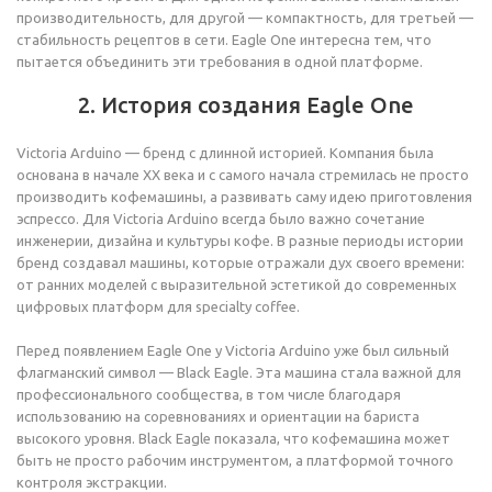
производительность, для другой — компактность, для третьей —
стабильность рецептов в сети. Eagle One интересна тем, что
пытается объединить эти требования в одной платформе.
2. История создания Eagle One
Victoria Arduino — бренд с длинной историей. Компания была
основана в начале XX века и с самого начала стремилась не просто
производить кофемашины, а развивать саму идею приготовления
эспрессо. Для Victoria Arduino всегда было важно сочетание
инженерии, дизайна и культуры кофе. В разные периоды истории
бренд создавал машины, которые отражали дух своего времени:
от ранних моделей с выразительной эстетикой до современных
цифровых платформ для specialty coffee.
Перед появлением Eagle One у Victoria Arduino уже был сильный
флагманский символ — Black Eagle. Эта машина стала важной для
профессионального сообщества, в том числе благодаря
использованию на соревнованиях и ориентации на бариста
высокого уровня. Black Eagle показала, что кофемашина может
быть не просто рабочим инструментом, а платформой точного
контроля экстракции.