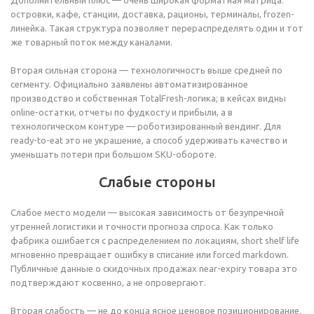
Дополнительный плюс — очень широкая форматная матрица:
островки, кафе, станции, доставка, рационы, терминалы, frozen-
линейка. Такая структура позволяет перераспределять один и тот
же товарный поток между каналами.
Вторая сильная сторона — технологичность выше средней по
сегменту. Официально заявлены автоматизированное
производство и собственная TotalFresh-логика; в кейсах видны
online-остатки, отчеты по фудкосту и прибыли, а в
технологическом контуре — роботизированный вендинг. Для
ready-to-eat это не украшение, а способ удерживать качество и
уменьшать потери при большом SKU-обороте.
Слабые стороны
Слабое место модели — высокая зависимость от безупречной
утренней логистики и точности прогноза спроса. Как только
фабрика ошибается с распределением по локациям, short shelf life
мгновенно превращает ошибку в списание или forced markdown.
Публичные данные о скидочных продажах near-expiry товара это
подтверждают косвенно, а не опровергают.
Вторая слабость — не до конца ясное ценовое позиционирование.