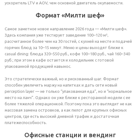
ускоритель LTV и AOV, чем основной двигатель окупаемости.
Формат «Милти шеф»
Самое заметное новое направление 2026 года — «Милти шеф».
Здесь компания уже тестирует заведение 100–120 м²,
рассчитанное более чем на 30 гостей, с кухней на месте и подачей
горячих блюд за 10–15 минут. Меню и цены выходят ближе к
casual dining: блюда 320–550 руб., кофе 100–180 руб., чай 160–340
руб.; при этом в кафе остается и холодильник с готовой
упакованной продукцией навынос.
Это стратегически важный, но и рискованный шаг. Формат
способен увеличить маржу на напитках и дать сети новый
perception layer — не только “упакованная еда”, но и “нормальное
место на ланч”. Однако он уже ближе к ресторанной модели с ее
более тяжелой операционкой. Поэтому пока это выглядит не как
массовая замена островков, а как пилот для крупных офисных
центров, где есть высокий дневной трафик и достаточная
платежеспособность.
Офисные станции и вендинг