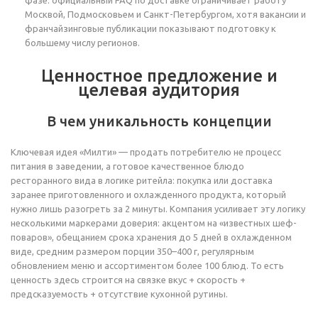
фазе: официальный FAQ по доставке ограничивает работу
Москвой, Подмосковьем и Санкт-Петербургом, хотя вакансии и
франчайзинговые публикации показывают подготовку к
большему числу регионов.
Ценностное предложение и
целевая аудитория
В чем уникальность концепции
Ключевая идея «Милти» — продать потребителю не процесс
питания в заведении, а готовое качественное блюдо
ресторанного вида в логике ритейла: покупка или доставка
заранее приготовленного и охлажденного продукта, который
нужно лишь разогреть за 2 минуты. Компания усиливает эту логику
несколькими маркерами доверия: акцентом на «известных шеф-
поваров», обещанием срока хранения до 5 дней в охлажденном
виде, средним размером порции 350–400 г, регулярным
обновлением меню и ассортиментом более 100 блюд. То есть
ценность здесь строится на связке вкус + скорость +
предсказуемость + отсутствие кухонной рутины.