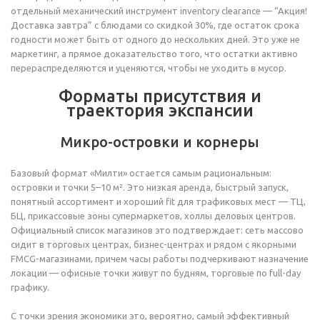
отдельный механический инструмент inventory clearance — “Акция!
Доставка завтра” с блюдами со скидкой 30%, где остаток срока
годности может быть от одного до нескольких дней. Это уже не
маркетинг, а прямое доказательство того, что остатки активно
перераспределяются и уценяются, чтобы не уходить в мусор.
Форматы присутствия и
траектория экспансии
Микро-островки и корнеры
Базовый формат «Милти» остается самым рациональным:
островки и точки 5–10 м². Это низкая аренда, быстрый запуск,
понятный ассортимент и хороший fit для трафиковых мест — ТЦ,
БЦ, прикассовые зоны супермаркетов, холлы деловых центров.
Официальный список магазинов это подтверждает: сеть массово
сидит в торговых центрах, бизнес-центрах и рядом с якорными
FMCG-магазинами, причем часы работы подчеркивают назначение
локации — офисные точки живут по будням, торговые по full-day
графику.
С точки зрения экономики это, вероятно, самый эффективный