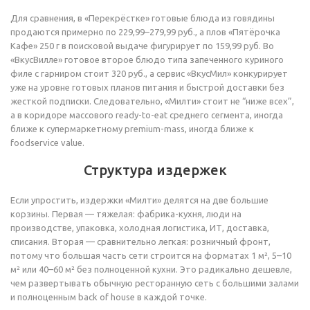
Для сравнения, в «Перекрёстке» готовые блюда из говядины
продаются примерно по 229,99–279,99 руб., а плов «Пятёрочка
Кафе» 250 г в поисковой выдаче фигурирует по 159,99 руб. Во
«ВкусВилле» готовое второе блюдо типа запеченного куриного
филе с гарниром стоит 320 руб., а сервис «ВкусМил» конкурирует
уже на уровне готовых планов питания и быстрой доставки без
жесткой подписки. Следовательно, «Милти» стоит не “ниже всех”,
а в коридоре массового ready-to-eat среднего сегмента, иногда
ближе к супермаркетному premium-mass, иногда ближе к
foodservice value.
Структура издержек
Если упростить, издержки «Милти» делятся на две большие
корзины. Первая — тяжелая: фабрика-кухня, люди на
производстве, упаковка, холодная логистика, ИТ, доставка,
списания. Вторая — сравнительно легкая: розничный фронт,
потому что большая часть сети строится на форматах 1 м², 5–10
м² или 40–60 м² без полноценной кухни. Это радикально дешевле,
чем развертывать обычную ресторанную сеть с большими залами
и полноценным back of house в каждой точке.