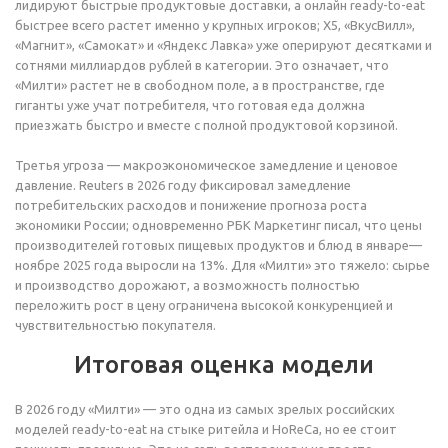
лидируют быстрые продуктовые доставки, а онлайн ready-to-eat
быстрее всего растет именно у крупных игроков; X5, «ВкусВилл»,
«Магнит», «Самокат» и «Яндекс Лавка» уже оперируют десятками и
сотнями миллиардов рублей в категории. Это означает, что
«Милти» растет не в свободном поле, а в пространстве, где
гиганты уже учат потребителя, что готовая еда должна
приезжать быстро и вместе с полной продуктовой корзиной.
Третья угроза — макроэкономическое замедление и ценовое
давление. Reuters в 2026 году фиксировал замедление
потребительских расходов и понижение прогноза роста
экономики России; одновременно РБК Маркетинг писал, что цены
производителей готовых пищевых продуктов и блюд в январе—
ноябре 2025 года выросли на 13%. Для «Милти» это тяжело: сырье
и производство дорожают, а возможность полностью
переложить рост в цену ограничена высокой конкуренцией и
чувствительностью покупателя.
Итоговая оценка модели
В 2026 году «Милти» — это одна из самых зрелых российских
моделей ready-to-eat на стыке ритейла и HoReCa, но ее стоит