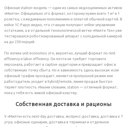
Офисная station-модель — один из самых недооцененных активов
«Милти». Официально это формат, которому нужен всего 1 м² и 1
розетка, с ежедневным пополнением и оплатой обычной картой. В
кейсе 1С-Рарус видно, что станции получают online-управление
остатками, а в отдельной технологической ветке «Милти Тех» уже
тестировался роботизированный аппарат с холодильной камерой
на до 230 порций.
По логике unit economics это, вероятно, лучший формат по rent
efficiency и labor efficiency. Он почти не требует торгового
персонала, работает в captive-аудитории и превращает офис в
собственную точку сбыта. Но и зависимость здесь высокая: если
офисный трафик проседает, меняется пропускной режим или
работодатель уходит в hybrid/remote, линия продаж быстро
теряет плотность. Иными словами, station — отличный формат,
пока у тебя есть живой офисный кластер.
Собственная доставка и рационы
У «Милти» есть next-day доставка, экспресс-доставка, доставка к 7
утра, офисные сценарии, доставка в терминал и отдельное