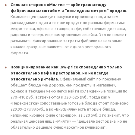
Сильная сторона «Милти» — арбитраж между
фабричным масштабом и “последним метром” продаж.
Компания централизует закупки и производство, а затем
раскладывает один и тот же продукт по разным форматам:
микро-точки, офисные станции, кафе, собственная доставка,
рационы и теперь еще замороженная линейка. Это позволяет
размывать фиксированные затраты фабрики на несколько
каналов сразу, а не зависеть от одного ресторанного
формата.
Позиционирование как low-price справедливо только
относительно кафе и ресторанов, но не всегда
относительно ритейла.
Официальный сайт по-прежнему
обещает блюда «не дороже, чем продукты в магазине»,
однако в текущем меню легко найти охлажденные позиции по
270–410 руб., встречаются и 320–525 руб., тогда как у
«Перекрёстка» сопоставимые готовые блюда стоят примерно
229,99–279,99 руб., а во «ВкусВилле» есть вторые блюда,
например куриное филе с гарниром, за 320 руб. Это значит, что
реальная ценовая ниша «Милти» — “дешевле ресторана, но не
обязательно дешевле супермаркетной кулинарии”.