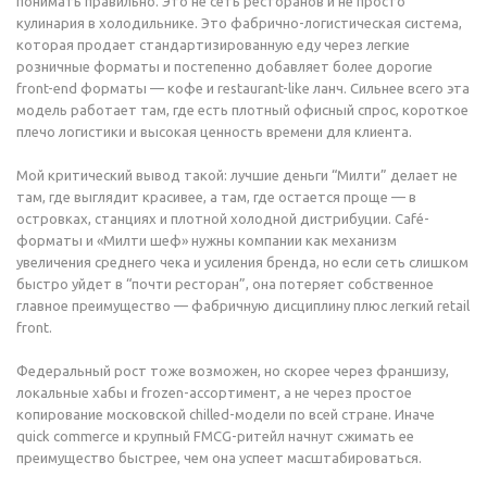
понимать правильно. Это не сеть ресторанов и не просто
кулинария в холодильнике. Это фабрично-логистическая система,
которая продает стандартизированную еду через легкие
розничные форматы и постепенно добавляет более дорогие
front-end форматы — кофе и restaurant-like ланч. Сильнее всего эта
модель работает там, где есть плотный офисный спрос, короткое
плечо логистики и высокая ценность времени для клиента.
Мой критический вывод такой: лучшие деньги “Милти” делает не
там, где выглядит красивее, а там, где остается проще — в
островках, станциях и плотной холодной дистрибуции. Café-
форматы и «Милти шеф» нужны компании как механизм
увеличения среднего чека и усиления бренда, но если сеть слишком
быстро уйдет в “почти ресторан”, она потеряет собственное
главное преимущество — фабричную дисциплину плюс легкий retail
front.
Федеральный рост тоже возможен, но скорее через франшизу,
локальные хабы и frozen-ассортимент, а не через простое
копирование московской chilled-модели по всей стране. Иначе
quick commerce и крупный FMCG-ритейл начнут сжимать ее
преимущество быстрее, чем она успеет масштабироваться.