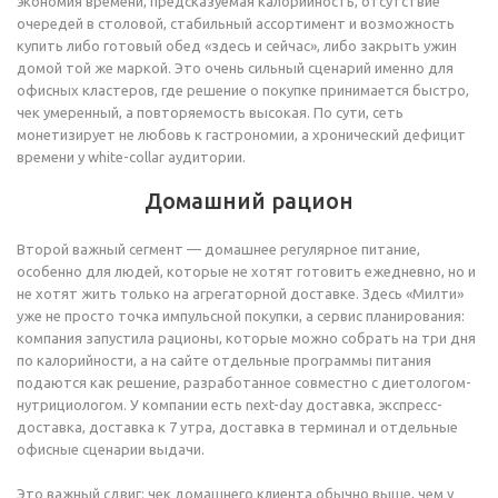
экономия времени, предсказуемая калорийность, отсутствие
очередей в столовой, стабильный ассортимент и возможность
купить либо готовый обед «здесь и сейчас», либо закрыть ужин
домой той же маркой. Это очень сильный сценарий именно для
офисных кластеров, где решение о покупке принимается быстро,
чек умеренный, а повторяемость высокая. По сути, сеть
монетизирует не любовь к гастрономии, а хронический дефицит
времени у white-collar аудитории.
Домашний рацион
Второй важный сегмент — домашнее регулярное питание,
особенно для людей, которые не хотят готовить ежедневно, но и
не хотят жить только на агрегаторной доставке. Здесь «Милти»
уже не просто точка импульсной покупки, а сервис планирования:
компания запустила рационы, которые можно собрать на три дня
по калорийности, а на сайте отдельные программы питания
подаются как решение, разработанное совместно с диетологом-
нутрициологом. У компании есть next-day доставка, экспресс-
доставка, доставка к 7 утра, доставка в терминал и отдельные
офисные сценарии выдачи.
Это важный сдвиг: чек домашнего клиента обычно выше, чем у