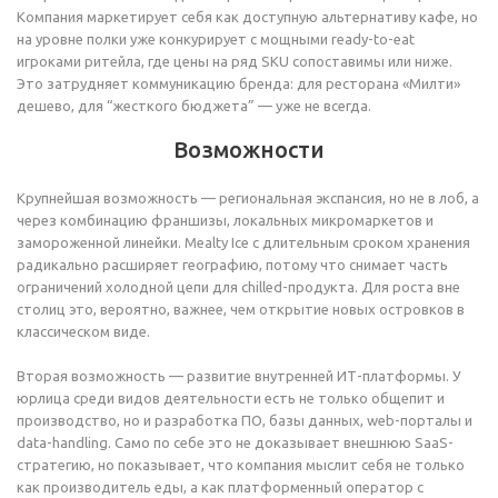
Компания маркетирует себя как доступную альтернативу кафе, но
на уровне полки уже конкурирует с мощными ready-to-eat
игроками ритейла, где цены на ряд SKU сопоставимы или ниже.
Это затрудняет коммуникацию бренда: для ресторана «Милти»
дешево, для “жесткого бюджета” — уже не всегда.
Возможности
Крупнейшая возможность — региональная экспансия, но не в лоб, а
через комбинацию франшизы, локальных микромаркетов и
замороженной линейки. Mealty Ice с длительным сроком хранения
радикально расширяет географию, потому что снимает часть
ограничений холодной цепи для chilled-продукта. Для роста вне
столиц это, вероятно, важнее, чем открытие новых островков в
классическом виде.
Вторая возможность — развитие внутренней ИТ-платформы. У
юрлица среди видов деятельности есть не только общепит и
производство, но и разработка ПО, базы данных, web-порталы и
data-handling. Само по себе это не доказывает внешнюю SaaS-
стратегию, но показывает, что компания мыслит себя не только
как производитель еды, а как платформенный оператор с