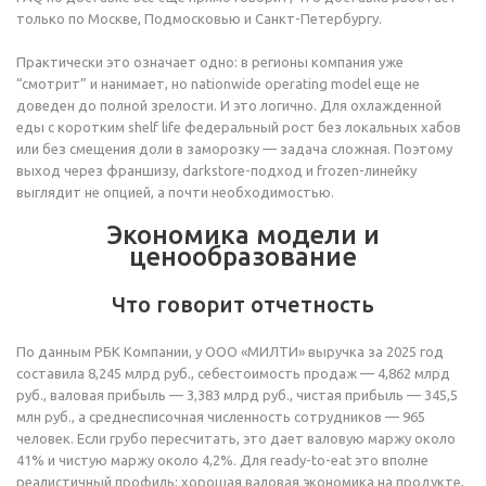
только по Москве, Подмосковью и Санкт-Петербургу.
Практически это означает одно: в регионы компания уже
“смотрит” и нанимает, но nationwide operating model еще не
доведен до полной зрелости. И это логично. Для охлажденной
еды с коротким shelf life федеральный рост без локальных хабов
или без смещения доли в заморозку — задача сложная. Поэтому
выход через франшизу, darkstore-подход и frozen-линейку
выглядит не опцией, а почти необходимостью.
Экономика модели и
ценообразование
Что говорит отчетность
По данным РБК Компании, у ООО «МИЛТИ» выручка за 2025 год
составила 8,245 млрд руб., себестоимость продаж — 4,862 млрд
руб., валовая прибыль — 3,383 млрд руб., чистая прибыль — 345,5
млн руб., а среднесписочная численность сотрудников — 965
человек. Если грубо пересчитать, это дает валовую маржу около
41% и чистую маржу около 4,2%. Для ready-to-eat это вполне
реалистичный профиль: хорошая валовая экономика на продукте,