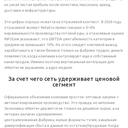
но узкая чистая прибыль после логистики, персонала, аренд,
доставки и инфраструктуры.
Эти цифры хорошо ложатся на отраслевой контекст. В 2026 году
отраслевой эксперт Retail.ru прямо говорил о 0–4%
маржинальности производства готовой еды, а отраслевые оценки
INFOLine указывают, что EBITDA-рентабельность категории в
среднем не превышает 10%. Из этого следует ключевой вывод:
зарабатывать в таком бизнесе только на фабрике трудно; деньги
появляются, когда компания контролирует еще и собственный
канал продаж. Именно поэтому вертикальная интеграция для
«Милти» не украшение, а ядро модели.
За счет чего сеть удерживает ценовой
сегмент
Официальное объяснение компании простое: оптовые закупки +
автоматизированное производство. Это правда, но неполная.
Экономика «Милти» держится не только на дешевом сырье, а на
четырех рычагах одновременно:
централизованная фабрика, малые форматы точек, канальная
диверсификация сбыта и данные по остаткам/продажам. Когда