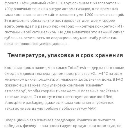
фронта. Официальный кейс 1С-Рарус описывает 60 аппаратов и
400 розничных точек в контуре автоматизации, в то время как
сама компания на своем сайте заявляет уже 1 200 точек и станций.
Эти цифры не обязательно противоречат друг другу: скорее
всего, речь идет о разных периметрах — контуре конкретной ИТ-
системы и всей сети целиком. Но для аналитика это важный сигнал:
публичная отчетность по операционному масштабу у «Милти»
пока не полностью унифицирована.
Температура, упаковка и срок хранения
Компания прямо пишет, что смысл TotalFresh — держать готовые
блюда в едином температурном пространстве +2…+4 °C на всем
жизненном цикле продукта: от упаковки до хранения дома. В FAQ
сказано еще важнее: при упаковке компания “изменяет
атмосферу”, чтобы сохранить свежесть и полезные свойства в
течение недели. Это по сути соответствует логике modified
atmosphere packaging, даже если сама компания в публичных
текстах не всегда употребляет аббревиатуру MAP.
Операционно это означает следующее. «Милти» не пытается
победить физику — она проектирует продукт под короткую, но