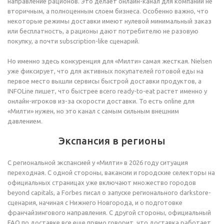
направление рационов. Это делает онлайн-канал для компании не
вторичным, а полноценным слоем бизнеса. Особенно важно, что
некоторые режимы доставки имеют нулевой минимальный заказ
или бесплатность, а рационы дают потребителю не разовую
покупку, а почти subscription-like сценарий.
Но именно здесь конкуренция для «Милти» самая жесткая. Nielsen
уже фиксирует, что для активных покупателей готовой еды на
первое место вышли сервисы быстрой доставки продуктов, а
INFOLine пишет, что быстрее всего ready-to-eat растет именно у
онлайн-игроков из-за скорости доставки. То есть online для
«Милти» нужен, но это канал с самым сильным внешним
давлением.
Экспансия в регионы
С региональной экспансией у «Милти» в 2026 году ситуация
переходная. С одной стороны, вакансии и городские селекторы на
официальных страницах уже включают множество городов
beyond capitals, а Forbes писал о запуске регионального darkstore-
сценария, начиная с Нижнего Новгорода, и о подготовке
франчайзингового направления. С другой стороны, официальный
FAQ по доставке все еще прямо говорит, что доставка работает