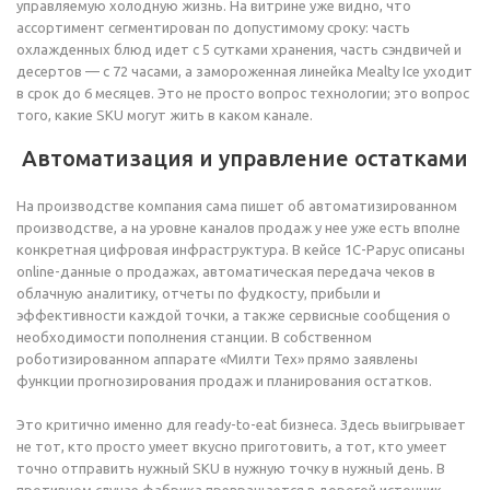
управляемую холодную жизнь. На витрине уже видно, что
ассортимент сегментирован по допустимому сроку: часть
охлажденных блюд идет с 5 сутками хранения, часть сэндвичей и
десертов — с 72 часами, а замороженная линейка Mealty Ice уходит
в срок до 6 месяцев. Это не просто вопрос технологии; это вопрос
того, какие SKU могут жить в каком канале.
Автоматизация и управление остатками
На производстве компания сама пишет об автоматизированном
производстве, а на уровне каналов продаж у нее уже есть вполне
конкретная цифровая инфраструктура. В кейсе 1С-Рарус описаны
online-данные о продажах, автоматическая передача чеков в
облачную аналитику, отчеты по фудкосту, прибыли и
эффективности каждой точки, а также сервисные сообщения о
необходимости пополнения станции. В собственном
роботизированном аппарате «Милти Тех» прямо заявлены
функции прогнозирования продаж и планирования остатков.
Это критично именно для ready-to-eat бизнеса. Здесь выигрывает
не тот, кто просто умеет вкусно приготовить, а тот, кто умеет
точно отправить нужный SKU в нужную точку в нужный день. В