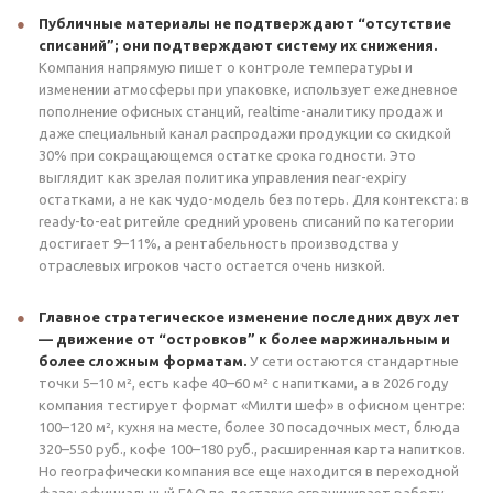
Публичные материалы не подтверждают “отсутствие
списаний”; они подтверждают систему их снижения.
Компания напрямую пишет о контроле температуры и
изменении атмосферы при упаковке, использует ежедневное
пополнение офисных станций, realtime-аналитику продаж и
даже специальный канал распродажи продукции со скидкой
30% при сокращающемся остатке срока годности. Это
выглядит как зрелая политика управления near-expiry
остатками, а не как чудо-модель без потерь. Для контекста: в
ready-to-eat ритейле средний уровень списаний по категории
достигает 9–11%, а рентабельность производства у
отраслевых игроков часто остается очень низкой.
Главное стратегическое изменение последних двух лет
— движение от “островков” к более маржинальным и
более сложным форматам.
У сети остаются стандартные
точки 5–10 м², есть кафе 40–60 м² с напитками, а в 2026 году
компания тестирует формат «Милти шеф» в офисном центре:
100–120 м², кухня на месте, более 30 посадочных мест, блюда
320–550 руб., кофе 100–180 руб., расширенная карта напитков.
Но географически компания все еще находится в переходной