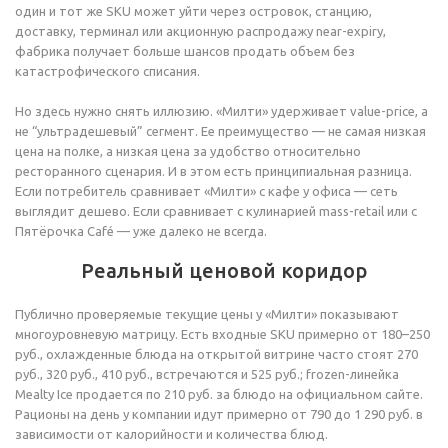
один и тот же SKU может уйти через островок, станцию,
доставку, терминал или акционную распродажу near-expiry,
фабрика получает больше шансов продать объем без
катастрофического списания.
Но здесь нужно снять иллюзию. «Милти» удерживает value-price, а
не “ультрадешевый” сегмент. Ее преимущество — не самая низкая
цена на полке, а низкая цена за удобство относительно
ресторанного сценария. И в этом есть принципиальная разница.
Если потребитель сравнивает «Милти» с кафе у офиса — сеть
выглядит дешево. Если сравнивает с кулинарией mass-retail или с
Пятёрочка Café — уже далеко не всегда.
Реальный ценовой коридор
Публично проверяемые текущие цены у «Милти» показывают
многоуровневую матрицу. Есть входные SKU примерно от 180–250
руб., охлажденные блюда на открытой витрине часто стоят 270
руб., 320 руб., 410 руб., встречаются и 525 руб.; frozen-линейка
Mealty Ice продается по 210 руб. за блюдо на официальном сайте.
Рационы на день у компании идут примерно от 790 до 1 290 руб. в
зависимости от калорийности и количества блюд.