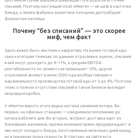
противном случае фабрика превращается в дорогой источник
списаний. Поэтому настоящий moat «Милти» — не шеф в карточке
блюда, а связка фабрика-аналитика-холодная дистрибуция-
форматная матрица.
Почему “без списаний” — это скорее
миф, чем факт
Здесь важно быть жестким к нарративу. На рынке готовой еды
сама категория тяжелая: по данным отраслевых оценок, списания
в ней могут доходить до 9–11%, а средняя EBITDA-
рентабельность по сегменту не превышает 10%; другой
отраслевой эксперт в июне 2026 года вообще говорил о
маржинальности производства готовой еды от 0 до 4%. Поэтому
тезис о полном отсутствии списаний в таком бизнесе выглядит
неправдоподобно.
У «Милти» вместо этого видна система снижения потерь. Во-
первых, на офисных станциях — ежедневное пополнение до
начала рабочего дня. Во-вторых, экспресс-доставка идет из
ближайших магазинов, причем компания прямо предупреждает: в
нее могут попадать блюда, изготовленные несколько дней назад,
но в пределах срока годности. В-третьих, на сайте есть