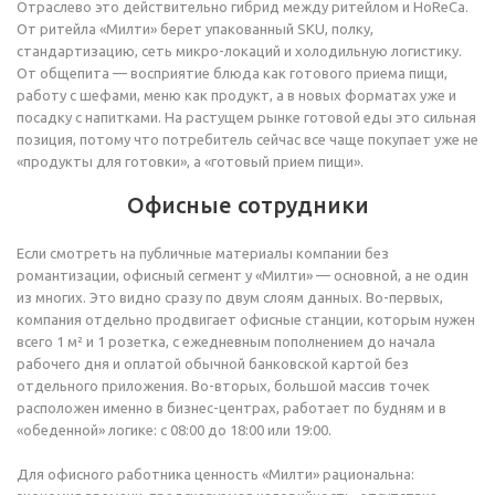
Отраслево это действительно гибрид между ритейлом и HoReCa.
От ритейла «Милти» берет упакованный SKU, полку,
стандартизацию, сеть микро-локаций и холодильную логистику.
От общепита — восприятие блюда как готового приема пищи,
работу с шефами, меню как продукт, а в новых форматах уже и
посадку с напитками. На растущем рынке готовой еды это сильная
позиция, потому что потребитель сейчас все чаще покупает уже не
«продукты для готовки», а «готовый прием пищи».
Офисные сотрудники
Если смотреть на публичные материалы компании без
романтизации, офисный сегмент у «Милти» — основной, а не один
из многих. Это видно сразу по двум слоям данных. Во-первых,
компания отдельно продвигает офисные станции, которым нужен
всего 1 м² и 1 розетка, с ежедневным пополнением до начала
рабочего дня и оплатой обычной банковской картой без
отдельного приложения. Во-вторых, большой массив точек
расположен именно в бизнес-центрах, работает по будням и в
«обеденной» логике: с 08:00 до 18:00 или 19:00.
Для офисного работника ценность «Милти» рациональна: