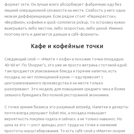
формат сети. Он лучше всего абсорбирует фабричную еду без
лишней операционной сложности на месте. Слабость у него одна:
низкая дифференциация. Если рядом стоят «Перекрёсток»,
«ВкусВилл», кофейня и quick-commerce pickup, то островку нужно
выигрывать либо местом, либо скоростью, либо ценой. Именно
поэтому сеть и двигается дальше в café-форматы.
Кафе и кофейные точки
Следующий слой — «Милти + кофе» и похожие точки площадью
40–60 м². По Shopper’s, это уже не просто витрина с готовой едой:
там продаются упакованные блюда и горячие напитки, есть
посадка, но нет полноценной кухни — еду привозят с
централизованного производства и на месте только
разогревают. Это модель для повышения среднего чека и более
сильного брендинга без полной ресторанной экономики.
С точки зрения бизнеса это разумный апгрейд. Напитки и десерты
почти всегда улучшают ticket mix, а посадка повышает
вероятность покупки «здесь и сейчас», а не только навынос. Но
цена за это — рост аренды, рост труда на точке и снижение
простоты масштабирования. То есть café-слой у «Милти» скорее