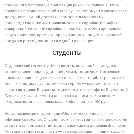
проходного островка, а транзакция реже, но крупнее. С точки
зрения unit economics такой заказ лучше, потому что увеличивает
доходность одной доставки, помогает планировать
производство и снижает зависимость от случайного трафика
конкретной точки. Не случайно аналитики, комментировавшие
запуск рационов, прямо говорили о возможном усилении онлайн-
продаж и росте доходности одной транзакции.
Студенты
Студенческий сегмент у «Милти» есть, но, на мой взгляд, это
скорее прилегающая аудитория, чем ядро модели. Косвенные
признаки понятны: у сети есть точки в street retail, в транзитных
местах и рядом с вузовскими кластерами — например, точка
напротив здания Бауманского университета и кафе на Бауманской.
Плюс часть ассортимента остается в относительно низком
входном пороге, а в новых кафе кофе стоит от 100 руб..
Но экономически студент для «Милти» менее идеален, чем
офисный сотрудник. Студент сильнее чувствителен к цене и легче
уходит в супермаркет, дискаунтер или самый дешевый фастфуд.
Поэтому студенты для сети — это скорее заполняющий трафик