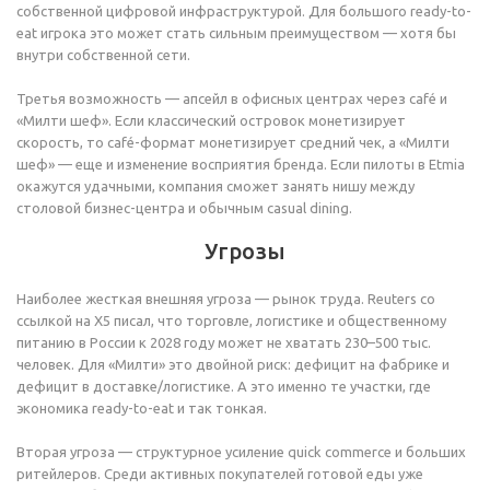
собственной цифровой инфраструктурой. Для большого ready-to-
eat игрока это может стать сильным преимуществом — хотя бы
внутри собственной сети.
Третья возможность — апсейл в офисных центрах через café и
«Милти шеф». Если классический островок монетизирует
скорость, то café-формат монетизирует средний чек, а «Милти
шеф» — еще и изменение восприятия бренда. Если пилоты в Etmia
окажутся удачными, компания сможет занять нишу между
столовой бизнес-центра и обычным casual dining.
Угрозы
Наиболее жесткая внешняя угроза — рынок труда. Reuters со
ссылкой на X5 писал, что торговле, логистике и общественному
питанию в России к 2028 году может не хватать 230–500 тыс.
человек. Для «Милти» это двойной риск: дефицит на фабрике и
дефицит в доставке/логистике. А это именно те участки, где
экономика ready-to-eat и так тонкая.
Вторая угроза — структурное усиление quick commerce и больших
ритейлеров. Среди активных покупателей готовой еды уже