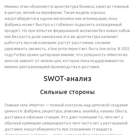
Именно этим объясняется архитектура бизнеса: капитал тяжелый
в центре, легкий на периферии. Такая модель хорошо
масштабируется в одном мегаполисе или агломерации, пока
фабрика может быстро и стабильно подвозить охлажденный
продукт. Но при попытке федеральной экспансии без новых хабов
или без роста доли заморозки эта же архитектура начинает
работать против компании: растут расстояния, сложнее
удерживать свежесть, а low-price перестает быть low-price. В 2025
году Forbes прямо цитировал мнение, что успешность «Милти» во
многом зависит от низких цен, которые пока поддерживаются
именно централизацией производства и доставки.
SWOT-анализ
Сильные стороны
Главная сила «Милти» — полный контроль над цепочкой создания
ценности: фабрика, рецептура, упаковка, аналitika, каналы сбыта,
доставка и офисные станции. Это дает компании то, чего нет у
обычной кулинарии супермаркета и чего часто нет у ресторанной
доставки: масштабируемость при сохранении стандарта.