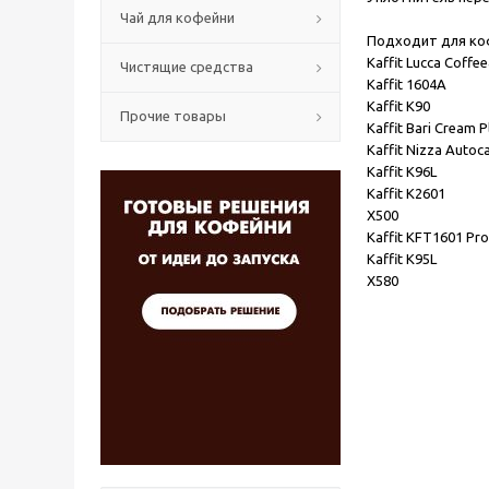
Чай для кофейни
Подходит для ко
Kaffit Lucca Coffe
Чистящие средства
Kaffit 1604A
Kaffit K90
Прочие товары
Kaffit Bari Cream P
Kaffit Nizza Autoc
Kaffit K96L
Kaffit K2601
X500
Kaffit KFT1601 Pro
Kaffit K95L
X580