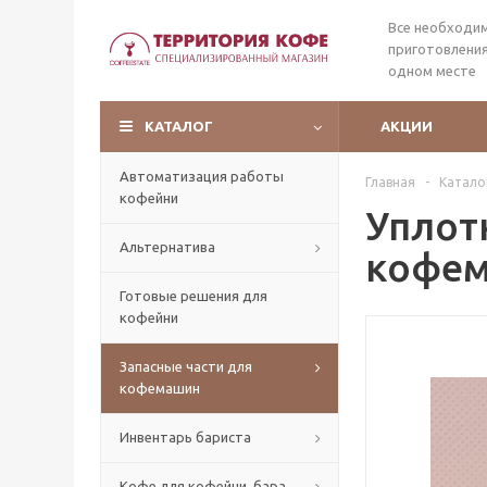
Все необходи
приготовления
одном месте
КАТАЛОГ
АКЦИИ
Автоматизация работы
Главная
-
Катало
кофейни
Уплот
Альтернатива
кофема
Готовые решения для
кофейни
Запасные части для
кофемашин
Инвентарь бариста
Кофе для кофейни, бара