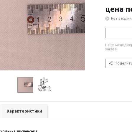
цена п
Нет в налич
Наши менеджер
заказа
Поделит
Характеристики
еходника диспенсера