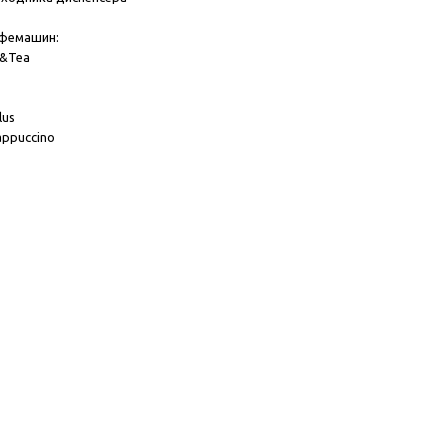
фемашин:
e&Tea
lus
appuccino