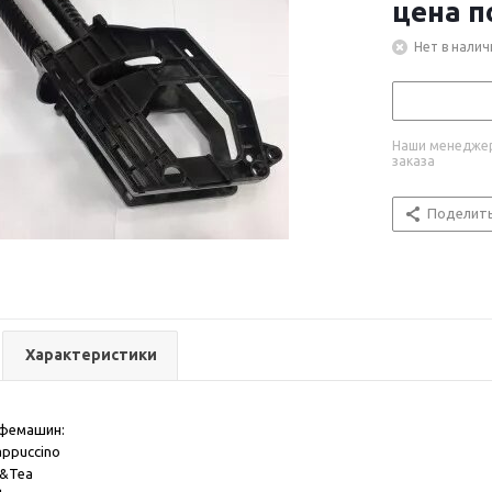
цена п
Нет в налич
Наши менеджер
заказа
Поделит
Характеристики
фемашин:
appuccino
e&Tea