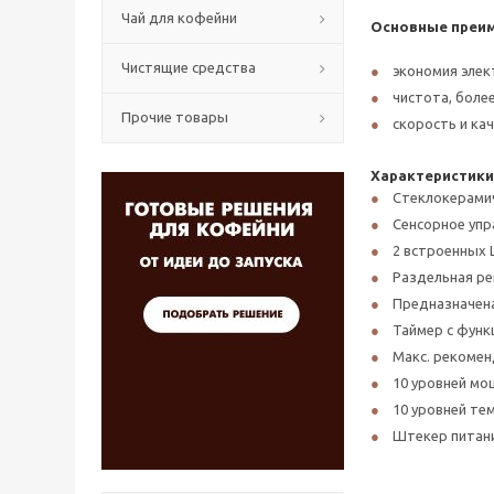
Чай для кофейни
Основные преим
Чистящие средства
экономия элек
чистота, боле
Прочие товары
скорость и ка
Характеристики
Стеклокерами
Сенсорное упр
2 встроенных 
Раздельная ре
Предназначена
Таймер с функ
Макс. рекомен
10 уровней мощ
10 уровней тем
Штекер питани