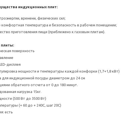
ущества индукционных плит:
троэнергии, времени, физических сил;
е комфортная температура и безопасность в рабочем помещении;
чество приготовления пищи (приближено к газовым плитам).
 плиты:
ческая поверхность
авление
LED-дисплея
гулировка мощности и температуры каждой конфорки (1,7+1,8 кВт)
 для индукционной посуды диаметром до 24 см
циями обратного отсчета от 0 до 180 минут.
дованная нагрузка 15кг.
ности (500 Вт до 3500 Вт)
пературы (+ 60 до + 240С, шаг 20С)
я: есть