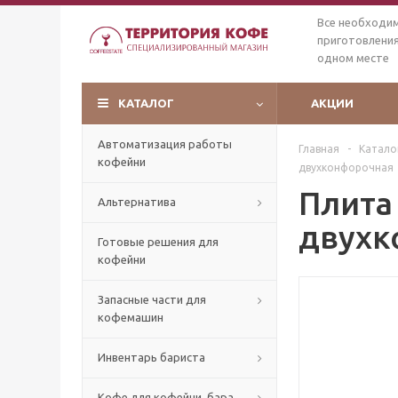
Все необходи
приготовления
одном месте
КАТАЛОГ
АКЦИИ
Автоматизация работы
Главная
-
Катало
кофейни
двухконфорочная
Плита
Альтернатива
двухк
Готовые решения для
кофейни
Запасные части для
кофемашин
Инвентарь бариста
Кофе для кофейни, бара