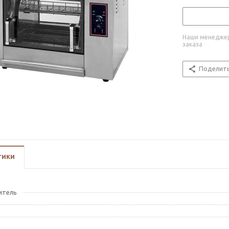
Наши менеджер
заказа
Поделит
тики
итель