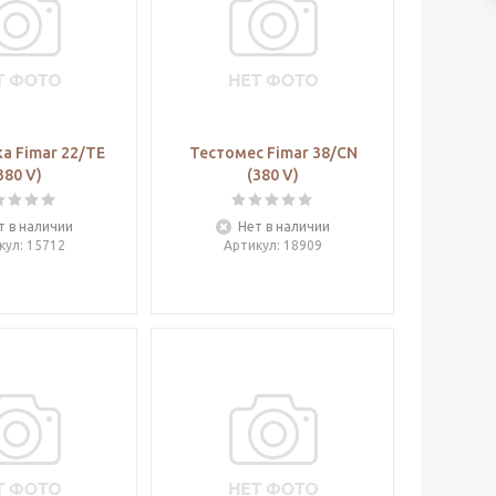
а Fimar 22/TE
Тестомес Fimar 38/CN
380 V)
(380 V)
т в наличии
Нет в наличии
кул
: 15712
Артикул
: 18909