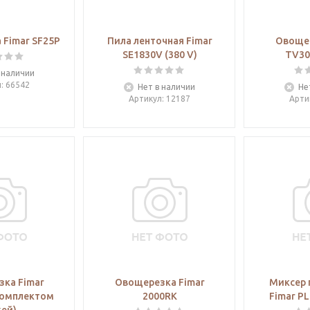
Fimar SF25P
Пила ленточная Fimar
Овощер
SE1830V (380 V)
TV300
 наличии
л
: 66542
Нет в наличии
Не
Артикул
: 12187
Арти
ка Fimar
Овощерезка Fimar
Миксер 
комплектом
2000RK
Fimar PL