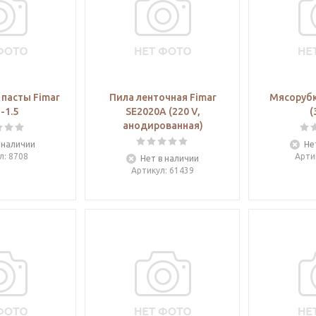
пасты Fimar
Пила ленточная Fimar
Мясорубк
-1.5
SE2020A (220 V,
(
анодированная)
 наличии
Не
л
: 8708
Арти
Нет в наличии
Артикул
: 61439