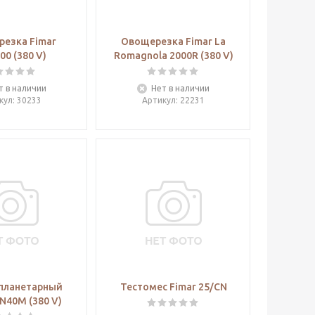
езка Fimar
Овощерезка Fimar La
0 (380 V)
Romagnola 2000R (380 V)
т в наличии
Нет в наличии
кул
: 30233
Артикул
: 22231
планетарный
Тестомес Fimar 25/CN
N40M (380 V)