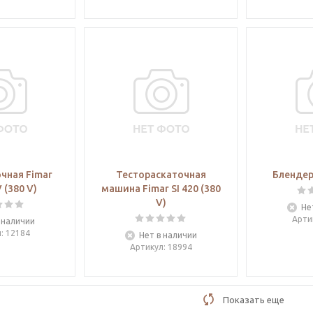
чная Fimar
Тестораскаточная
Блендер
 (380 V)
машина Fimar SI 420 (380
V)
Не
Арти
 наличии
л
: 12184
Нет в наличии
Артикул
: 18994
Показать еще