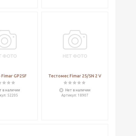
 Fimar GP2SF
Тестомес Fimar 25/SN 2 V
т в наличии
Нет в наличии
кул
: 52205
Артикул
: 18907