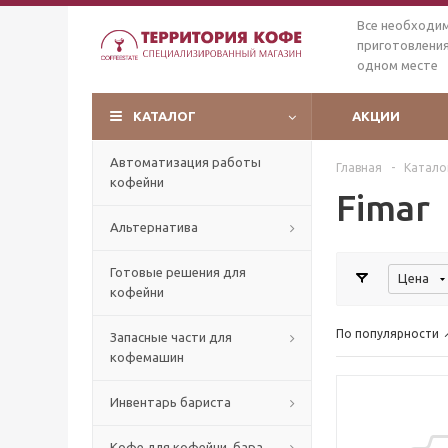
Все необходи
приготовления
одном месте
КАТАЛОГ
АКЦИИ
Автоматизация работы
Главная
-
Катало
кофейни
Fimar
Альтернатива
Готовые решения для
Цена
кофейни
По популярности
Запасные части для
кофемашин
Инвентарь бариста
Кофе для кофейни, бара