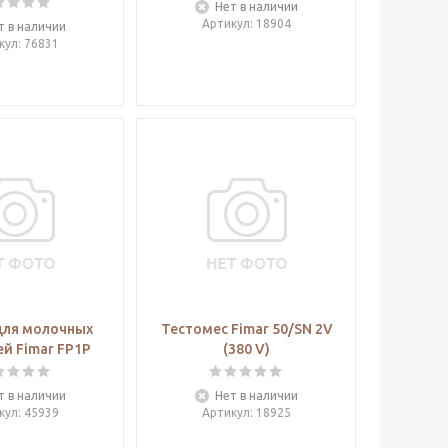
Нет в наличии
Артикул
: 18904
т в наличии
кул
: 76831
для молочных
Тестомес Fimar 50/SN 2V
й Fimar FP1P
(380 V)
т в наличии
Нет в наличии
кул
: 45939
Артикул
: 18925