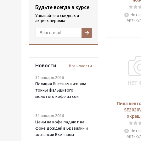
нож
Будьте всегда в курсе!
Нет в
Узнавайте о скидках и
Артику
акциях первым
Новости
Все новости
31 января 2026
Полиция Вьетнама изъяла
тонны фальшивого
молотого кофе из сои
Пила ленто
SE2020V
31 января 2026
окраш
Цены на кофе падают на
фоне дождей в Бразилии и
Нет в
экспансии Вьетнама
Артику