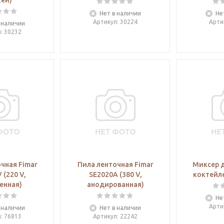
ей)
Нет в наличии
Не
Артикул
: 30224
Арти
 наличии
л
: 30232
чная Fimar
Пила ленточная Fimar
Миксер 
 (220 V,
SE2020A (380 V,
коктейле
енная)
анодированная)
Не
Арти
 наличии
Нет в наличии
л
: 76813
Артикул
: 22242