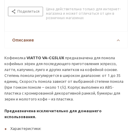
Цена действительна только для интернет-
Поделиться
магазина и может отличаться от цен в
розничных магазинах
Описание
Кофемолка
VIATTO VA-CG5LUX
предназначена для помола
кофейных зёрен для последующего приготовления эспрессо,
латте, капучино, лунго и других напитков на кофейной основе.
Степень помола регулируется в широком диапазоне: от 1 до 35
единиц. Скорость помола зависит от выбранной степени помола
(при тонком помоле – около 1 г/с). Корпус выполнен из ABS-
пластика с хромированной декоративной рамкой, бункеры для
зерен и молотого кофе – из пластика.
Предназначена исключительно для домашнего
использования.
Характеристики: