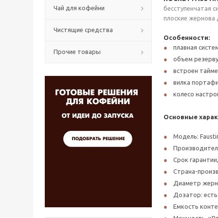
Чай для кофейни
бесступенчатая с
плоские жернова 
Чистящие средства
Особенности:
плавная систе
Прочие товары
объем резервуа
встроен тайме
вилка портафи
колесо настро
Основные харак
Модель: Fausti
Производител
Срок гарантии,
Страна-произв
Диаметр жерно
Дозатор: есть
Емкость контей