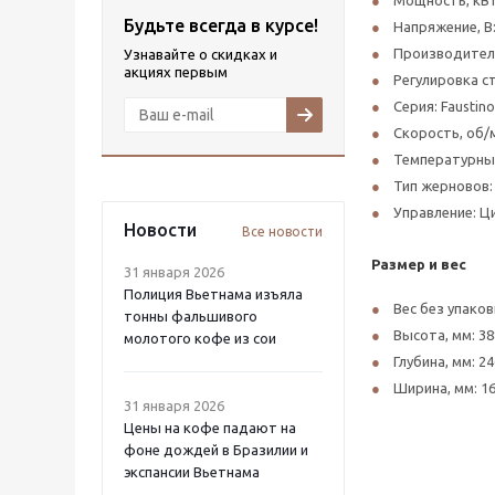
Мощность, кВт
Будьте всегда в курсе!
Напряжение, В:
Производитель
Узнавайте о скидках и
акциях первым
Регулировка с
Серия: Faustino
Скорость, об/м
Температурный
Тип жерновов:
Управление: 
Новости
Все новости
Размер и вес
31 января 2026
Полиция Вьетнама изъяла
Вес без упаковк
тонны фальшивого
Высота, мм: 38
молотого кофе из сои
Глубина, мм: 24
Ширина, мм: 1
31 января 2026
Цены на кофе падают на
фоне дождей в Бразилии и
экспансии Вьетнама