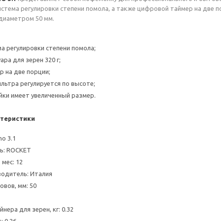
истема регулировки степени помола, а также цифровой таймер на две п
диаметром 50 мм.
ма регулировки степени помола;
ра для зерен 320 г;
р на две порции;
льтра регулируется по высоте;
йки имеет увеличенный размер.
теристики
no 3.1
ь: ROCKET
 мес: 12
одитель: Италия
вов, мм: 50
нера для зерен, кг: 0.32