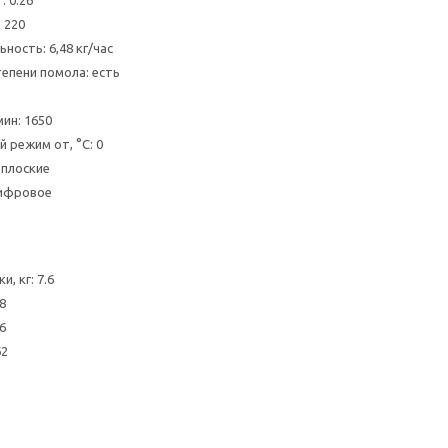
: 0.26
 220
ность: 6,48 кг/час
тепени помола: есть
ин: 1650
 режим от, °C: 0
 плоские
Цифровое
и, кг: 7.6
8
6
62