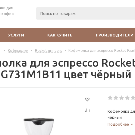
мое для
 кофе в
УСЛУГИ
КАК КУПИТЬ
ПРОИЗВОДИТЕЛИ
г
-
Кофемолки
-
Rocket grinders
-
Кофемолка для эспрессо Rocket Faus
лка для эспрессо Rocket 
RG731M1B11 цвет чёрный
Кофемолка для
чёрный
Подробнее