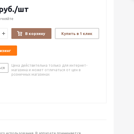
руб.
/шт
очняйте
В корзину
Купить в 1 клик
лизинг
Цена действительна только для интернет-
ься
магазина и может отличаться от цен в
розничных магазинах
го использования. В аппарате применяется