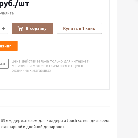
руб.
/шт
очняйте
В корзину
Купить в 1 клик
лизинг
Цена действительна только для интернет-
ься
магазина и может отличаться от цен в
розничных магазинах
 мм, держателем для холдера и touch screen дисплеем,
и одинарной и двойной дозировок.