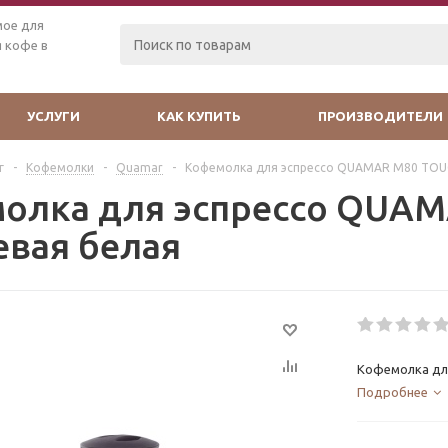
мое для
 кофе в
УСЛУГИ
КАК КУПИТЬ
ПРОИЗВОДИТЕЛИ
г
-
Кофемолки
-
Quamar
-
Кофемолка для эспрессо QUAMAR M80 TOUC
олка для эспрессо QUA
евая белая
Кофемолка дл
Подробнее