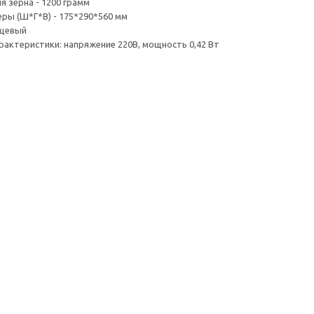
я зерна - 1200 грамм
ры (Ш*Г*В) - 175*290*560 мм
нцевый
рактеристики: напряжение 220В, мощность 0,42 Вт