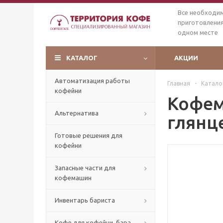
Все необходи
приготовления
одном месте
КАТАЛОГ
АКЦИИ
Автоматизация работы
Главная
-
Катало
кофейни
Кофем
Альтернатива
глянц
Готовые решения для
кофейни
Запасные части для
кофемашин
Инвентарь бариста
Кофе для кофейни, бара