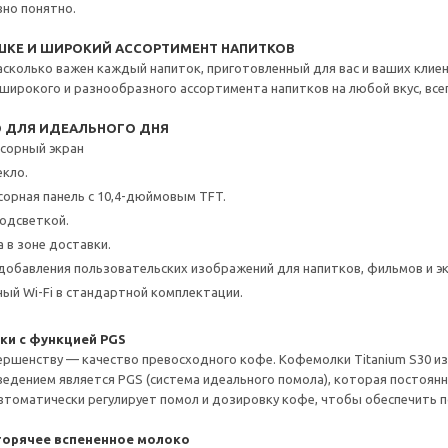
вно понятно.
АШКЕ И ШИРОКИЙ АССОРТИМЕНТ НАПИТКОВ
 насколько важен каждый напиток, приготовленный для вас и ваших клие
широкого и разнообразного ассортимента напитков на любой вкус, всег
О ДЛЯ ИДЕАЛЬНОГО ДНЯ
сорный экран
екло.
сорная панель с 10,4-дюймовым TFT.
подсветкой.
 в зоне доставки.
обавления пользовательских изображений для напитков, фильмов и э
ый Wi-Fi в стандартной комплектации.
и с функцией PGS
ершенству — качество превосходного кофе. Кофемолки Titanium S30 из
едением является PGS (система идеального помола), которая постоян
томатически регулирует помол и дозировку кофе, чтобы обеспечить п
горячее вспененное молоко