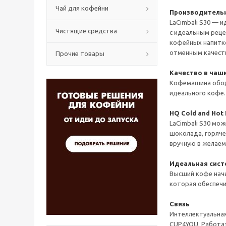
Чай для кофейни
Производитель
LaCimbali S30 — 
Чистящие средства
с идеальным рец
кофейных напитков
отменным качест
Прочие товары
Качество в чаш
Кофемашина обор
идеального кофе.
HQ Cold and Hot 
LaCimbali S30 мо
шоколада, горяче
вручную в желаем
Идеальная сист
Высший кофе начи
которая обеспечи
Связь
Интеллектуальная
CUP4YOU. Работат