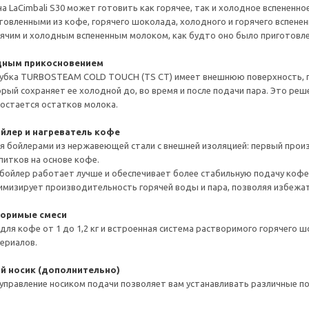
 LaCimbali S30 может готовить как горячее, так и холодное вспененное
товленными из кофе, горячего шоколада, холодного и горячего вспене
ячим и холодным вспененным молоком, как будто оно было приготовле
дным прикосновением
рубка TURBOSTEAM COLD TOUCH (TS CT) имеет внешнюю поверхность, 
рый сохраняет ее холодной до, во время и после подачи пара. Это реш
 остается остатков молока.
ойлер и нагреватель кофе
я бойлерами из нержавеющей стали с внешней изоляцией: первый произ
питков на основе кофе.
ойлер работает лучше и обеспечивает более стабильную подачу кофе с
имизирует производительность горячей воды и пара, позволяя избежат
воримые смеси
для кофе от 1 до 1,2 кг и встроенная система растворимого горячего 
ериалов.
 носик (дополнительно)
правление носиком подачи позволяет вам устанавливать различные п