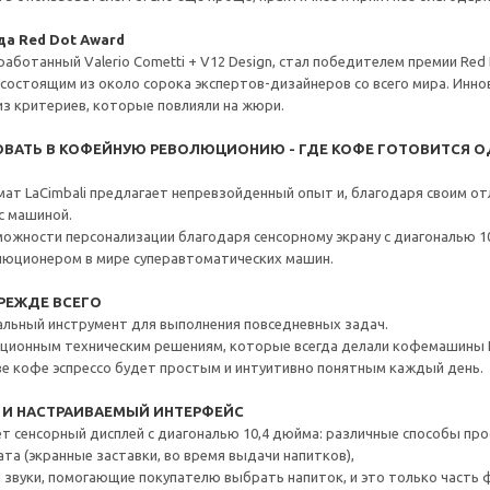
да Red Dot Award
зработанный Valerio Cometti + V12 Design, стал победителем премии Red
состоящим из около сорока экспертов-дизайнеров со всего мира. Иннов
з критериев, которые повлияли на жюри.
ВАТЬ В КОФЕЙНУЮ РЕВОЛЮЦИОНИЮ - ГДЕ КОФЕ ГОТОВИТСЯ 
ат LaCimbali предлагает непревзойденный опыт и, благодаря своим о
с машиной.
ожности персонализации благодаря сенсорному экрану с диагональю 
люционером в мире суперавтоматических машин.
РЕЖДЕ ВСЕГО
льный инструмент для выполнения повседневных задач.
ционным техническим решениям, которые всегда делали кофемашины L
ве кофе эспрессо будет простым и интуитивно понятным каждый день.
 И НАСТРАИВАЕМЫЙ ИНТЕРФЕЙС
еет сенсорный дисплей с диагональю 10,4 дюйма: различные способы п
ата (экранные заставки, во время выдачи напитков),
 звуки, помогающие покупателю выбрать напиток, и это только часть фу