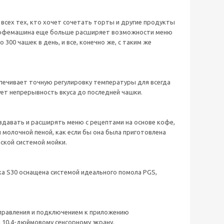
я всех тех, кто хочет сочетать торты и другие продукты
 кофемашина еще больше расширяет возможности меню
00 чашек в день, и все, конечно же, с таким же
ечивает точную регулировку температуры для всегда
ует непрерывность вкуса до последней чашки.
здавать и расширять меню с рецептами на основе кофе,
 молочной пеной, как если бы она была приготовлена
ской системой мойки.
а S30 оснащена системой идеального помола PGS,
правления и подключением к приложению
 10,4-дюймовому сенсорному экрану.