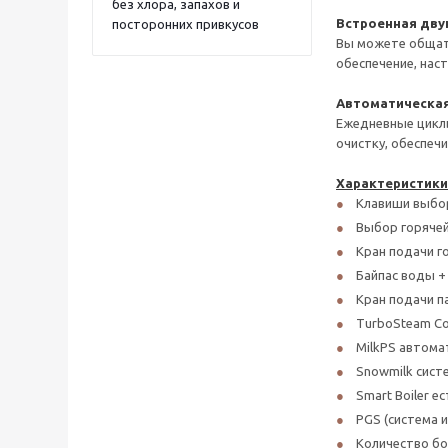
без хлора, запахов и
Встроенная дву
посторонних привкусов
Вы можете общать
обеспечение, нас
Автоматическая
Ежедневные цикл
очистку, обеспеч
Характеристики L
Клавиши выбор
Выбор горячей
Кран подачи г
Байпас воды +
Кран подачи п
TurboSteam Co
MilkPS автома
Snowmilk сист
Smart Boiler ес
PGS (система 
Количество бо