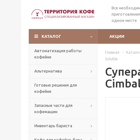
Все необходи
приготовления
одном месте
КАТАЛОГ
АКЦИИ
Автоматизация работы
Главная
-
Катало
кофейни
Soluble
Супер
Альтернатива
Cimbal
Готовые решения для
кофейни
Запасные части для
кофемашин
Инвентарь бариста
Кофе для кофейни, бара