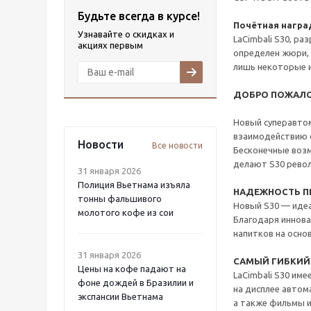
Будьте всегда в курсе!
Почётная награ
Узнавайте о скидках и
LaCimbali S30, ра
акциях первым
определен жюри, 
лишь некоторые и
ДОБРО ПОЖАЛО
Новый суперавтом
взаимодействию 
Новости
Все новости
Бесконечные возм
делают S30 рево
31 января 2026
Полиция Вьетнама изъяла
НАДЕЖНОСТЬ П
тонны фальшивого
Новый S30 — идеа
молотого кофе из сои
Благодаря иннова
напитков на осно
31 января 2026
САМЫЙ ГИБКИЙ
Цены на кофе падают на
LaCimbali S30 им
фоне дождей в Бразилии и
на дисплее автом
экспансии Вьетнама
а также фильмы и