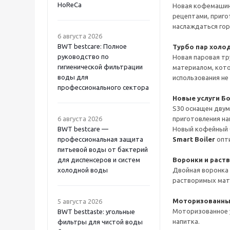
HoReCa
Новая кофемашина
рецептами, приго
наслаждаться гор
6 августа 2026
BWT bestcare: Полное
Турбо пар холо
руководство по
Новая паровая т
гигиенической фильтрации
материалом, кото
воды для
использования не
профессионального сектора
Новые услуги Б
S30 оснащен двум
6 августа 2026
приготовления на
BWT bestcare —
Новый кофейный б
профессиональная защита
Smart Boiler
опт
питьевой воды от бактерий
для диспенсеров и систем
Воронки и раст
холодной воды
Двойная воронка 
растворимых мат
Моторизованный
5 августа 2026
Моторизованное у
BWT besttaste: угольные
напитка.
фильтры для чистой воды