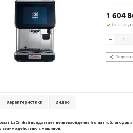
1 604 8
Наличие ут
Поделит
Характеристики
Видео
омат LaCimbali предлагает непревзойденный опыт и, благодаря
 взаимодействию с машиной.