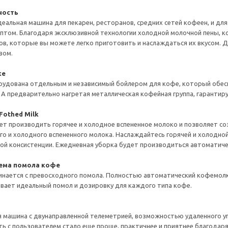
ность
идеальная машина для пекарен, ресторанов, средних сетей кофеен, и дл
ептом. Благодаря эксклюзивной технологии холодной молочной пены,
, которые вы можете легко приготовить и наслаждаться их вкусом. До 3
вом.
ке
удована отдельным и независимый бойлером для кофе, который обесп
 А предварительно нагретая металлическая кофейная группа, гарантир
Fothed Milk
жет производить горячее и холодное вспененное молоко и позволяет со
го и холодного вспененного молока. Наслаждайтесь горячей и холодной
ой консистенции. Ежедневная уборка будет производиться автоматиче
ема помола кофе
нается с превосходного помола. Полностью автоматический кофемолк
вает идеальный помол и дозировку для каждого типа кофе.
 машина с двунаправленной телеметрией, возможностью удаленного у
ь с пользователем стало еще проще, практичнее и приятнее благодаря