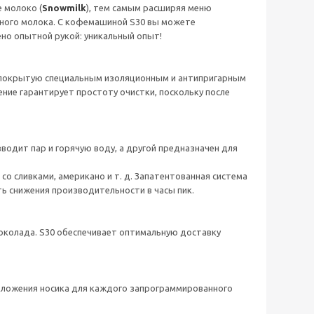
 молоко (
Snowmilk
), тем самым расширяя меню
нного молока. С кофемашиной S30 вы можете
но опытной рукой: уникальный опыт!
покрытую специальным изоляционным и антипригарным
ение гарантирует простоту очистки, поскольку после
водит пар и горячую воду, а другой предназначен для
о сливками, американо и т. д. Запатентованная система
ь снижения производительности в часы пик.
шоколада. S30 обеспечивает оптимальную доставку
оложения носика для каждого запрограммированного