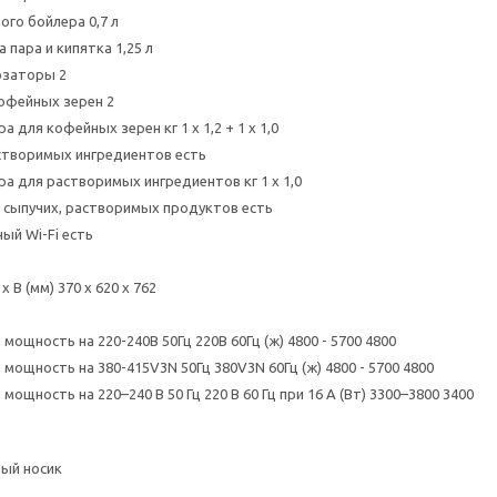
го бойлера 0,7 л
пара и кипятка 1,25 л
заторы 2
офейных зерен 2
а для кофейных зерен кг 1 x 1,2 + 1 x 1,0
створимых ингредиентов есть
ра для растворимых ингредиентов кг 1 x 1,0
 сыпучих, растворимых продуктов есть
ый Wi-Fi есть
 В (мм) 370 х 620 х 762
мощность на 220-240В 50Гц 220В 60Гц (ж) 4800 - 5700 4800
мощность на 380-415V3N 50Гц 380V3N 60Гц (ж) 4800 - 5700 4800
мощность на 220–240 В 50 Гц 220 В 60 Гц при 16 А (Вт) 3300–3800 3400
ый носик