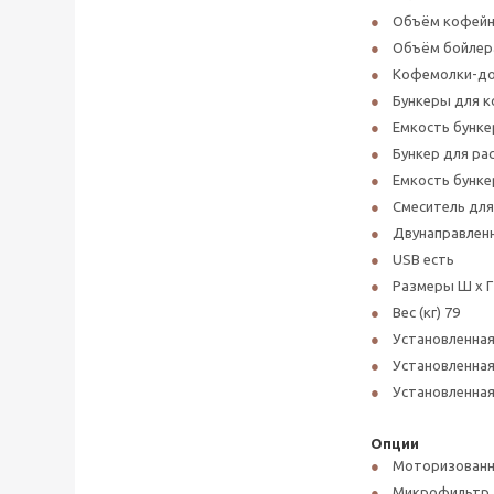
Объём кофейно
Объём бойлера 
Кофемолки-до
Бункеры для к
Емкость бункер
Бункер для ра
Емкость бунке
Смеситель для
Двунаправленн
USB есть
Размеры Ш x Г x
Вес (кг) 79
Установленная 
Установленная 
Установленная 
Опции
Моторизованн
Микрофильтр