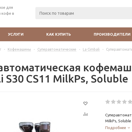
мое для
 кофе в
УСЛУГИ
КАК КУПИТЬ
ПРОИЗВОДИТЕЛИ
г
-
Кофемашины
-
Суперавтоматические
-
La Cimbali
-
Суперавтоматич
автоматическая кофемаши
i S30 CS11 MilkPs, Soluble
Суперавтомати
MilkPs, Soluble
Подробнее