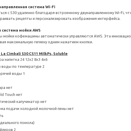
направленная система Wi-Fi
ся с S30 удаленно благодаря встроенному двунаправленному Wi-Fi, чт
траивать рецепты и персонализировать изображения интерфейса.
 система мойки AWS
ы мойки кофемашины автоматически управляются AWS. Эта инновацион
ивая максимальную гигиену одним нажатием кнопки.
a Cimbali S30 CS11 MilkPs, Soluble
а напитка 24 12х2 8х3 4х6
 воды по температуре 2
орячей воды 1
ара нет
ld Touch нет
тический капучинатор нет
ема подачи холодной молочной пены нет
ть
идеального помола)
йлеров 2