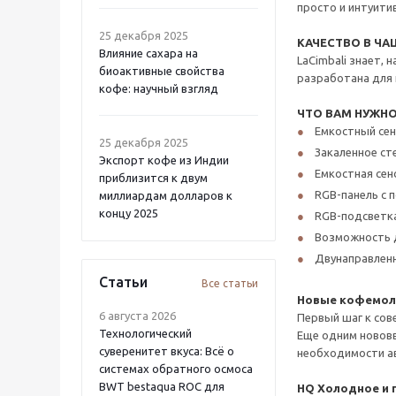
просто и интуити
25 декабря 2025
КАЧЕСТВО В Ч
Влияние сахара на
LaCimbali знает,
биоактивные свойства
разработана для 
кофе: научный взгляд
ЧТО ВАМ НУЖН
Емкостный сен
25 декабря 2025
Закаленное ст
Экспорт кофе из Индии
Емкостная сен
приблизится к двум
RGB-панель с 
миллиардам долларов к
концу 2025
RGB-подсветка
Возможность д
Двунаправленн
Статьи
Все статьи
Новые кофемолк
6 августа 2026
Первый шаг к сов
Технологический
Еще одним нововв
суверенитет вкуса: Всё о
необходимости ав
системах обратного осмоса
BWT bestaqua ROC для
HQ Холодное и 