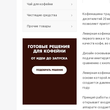
Чай для кофейни
Кофемашина тради
Чистящие средства
десятилетий 20 в
позволяет пригот
Прочие товары
Леверная кофемаш
первого века и т
качеств кофе, во
Дизайн основывае
подачи имитирует
сравнению с кноп
Леверная кофемаш
основе которой л
создается давлен
году.
Принцип работы л
открывает входящ
аппарате создает