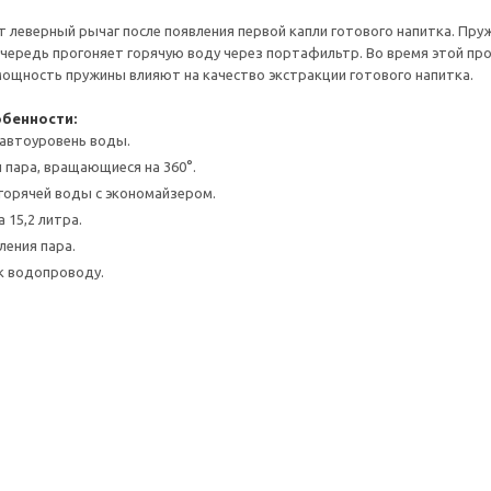
т леверный рычаг после появления первой капли готового напитка. Пру
чередь прогоняет горячую воду через портафильтр. Во время этой про
ощность пружины влияют на качество экстракции готового напитка.
обенности:
автоуровень воды.
и пара, вращающиеся на 360°.
 горячей воды с экономайзером.
 15,2 литра.
ения пара.
к водопроводу.