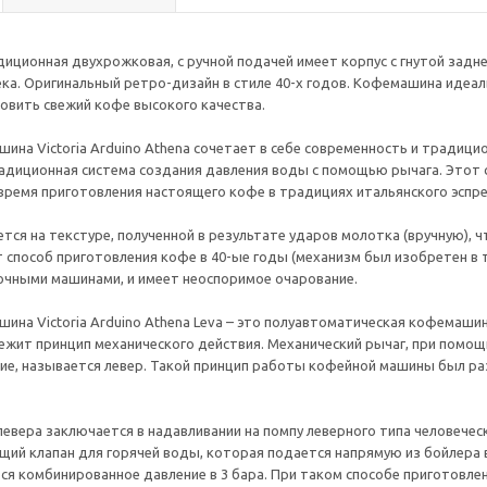
ционная двухрожковая, с ручной подачей имеет корпус с гнутой зад
ека. Оригинальный ретро-дизайн в стиле 40-х годов. Кофемашина идеал
овить свежий кофе высокого качества.
ина Victoria Arduino Athena сочетает в себе современность и традиц
радиционная система создания давления воды с помощью рычага. Этот
 время приготовления настоящего кофе в традициях итальянского эспре
тся на текстуре, полученной в результате ударов молотка (вручную), 
 способ приготовления кофе в 40-ые годы (механизм был изобретен в 
очными машинами, и имеет неоспоримое очарование.
ина Victoria Arduino Athena Leva – это полуавтоматическая кофемашин
ежит принцип механического действия. Механический рычаг, при помощ
ие, называется левер. Такой принцип работы кофейной машины был раз
евера заключается в надавливании на помпу леверного типа человечес
ий клапан для горячей воды, которая подается напрямую из бойлера 
ся комбинированное давление в 3 бара. При таком способе приготовл