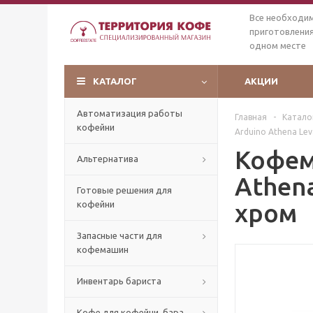
Все необходи
приготовления
одном месте
КАТАЛОГ
АКЦИИ
Автоматизация работы
Главная
-
Катало
кофейни
Arduino Athena Lev
Кофем
Альтернатива
Athena
Готовые решения для
хром
кофейни
Запасные части для
кофемашин
Инвентарь бариста
Кофе для кофейни, бара