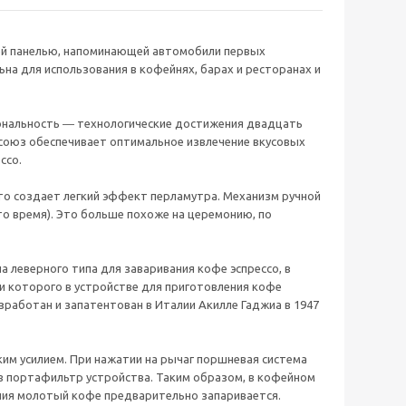
ней панелью, напоминающей автомобили первых
ьна для использования в кофейнях, барах и ресторанах и
иональность ― технологические достижения двадцать
 союз обеспечивает оптимальное извлечение вкусовых
ссо.
что создает легкий эффект перламутра. Механизм ручной
то время). Это больше похоже на церемонию, по
а леверного типа для заваривания кофе эспрессо, в
и которого в устройстве для приготовления кофе
работан и запатентован в Италии Акилле Гаджиа в 1947
ким усилием. При нажатии на рычаг поршневая система
в портафильтр устройства. Таким образом, в кофейном
ения молотый кофе предварительно запаривается.