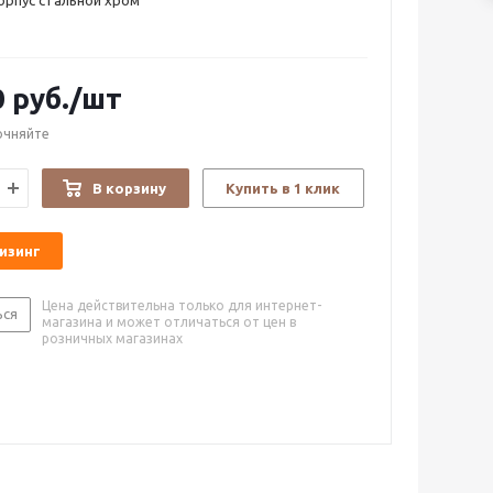
корпус стальной хром
0
руб.
/шт
очняйте
В корзину
Купить в 1 клик
лизинг
Цена действительна только для интернет-
ься
магазина и может отличаться от цен в
розничных магазинах