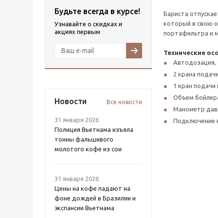
Будьте всегда в курсе!
Бариста отпускае
который в свою о
Узнавайте о скидках и
акциях первым
портафильтра и м
Технические ос
Автодозация, 
2 крана подач
1 кран подачи
Объем бойлера
Новости
Все новости
Манометр давл
31 января 2026
Подключение 
Полиция Вьетнама изъяла
тонны фальшивого
молотого кофе из сои
31 января 2026
Цены на кофе падают на
фоне дождей в Бразилии и
экспансии Вьетнама