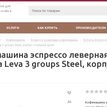
мое для
 кофе в
УСЛУГИ
КАК КУПИТЬ
ПРОИЗВОДИТЕЛИ
г
-
Кофемашины
-
Эспрессо рожковые кофемашины
-
Victoria Arduin
a 3 groups Steel, корпус стальной хром
ашина эспрессо леверная 
 Leva 3 groups Steel, кор
Кофемашина эсп