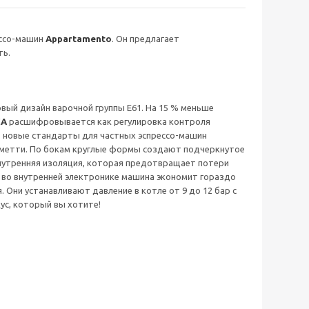
ессо-машин
Appartamento
. Он предлагает
ть.
вый дизайн варочной группы E61. На 15 % меньше
CA
расшифровывается как регулировка контроля
 новые стандарты для частных эспрессо-машин
Кометти. По бокам круглые формы создают подчеркнутое
внутренняя изоляция, которая предотвращает потери
м во внутренней электронике машина экономит гораздо
Они устанавливают давление в котле от 9 до 12 бар с
кус, который вы хотите!