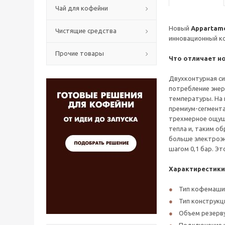
Чай для кофейни
Новый
Appartam
Чистящие средства
инновационный к
Прочие товары
Что отличает н
Двухконтурная си
потребление энерг
температуры. На 
премиум-сегмента
трехмерное ощуще
тепла и, таким о
больше электроэн
шагом 0,1 бар. Э
Характирестики
Тип кофемаши
Тип конструкц
Объем резерву