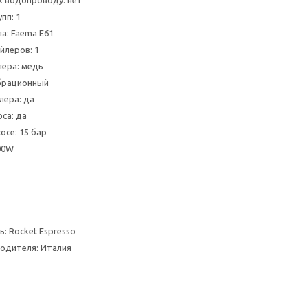
 водопроводу: нет
пп: 1
а: Faema E61
йлеров: 1
ера: медь
ибрационный
лера: да
са: да
осе: 15 бар
00W
: Rocket Espresso
одителя: Италия