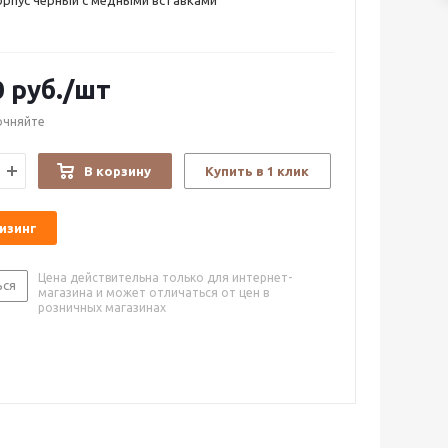
орпус черный с медными вставками
0
руб.
/шт
очняйте
В корзину
Купить в 1 клик
лизинг
Цена действительна только для интернет-
ься
магазина и может отличаться от цен в
розничных магазинах