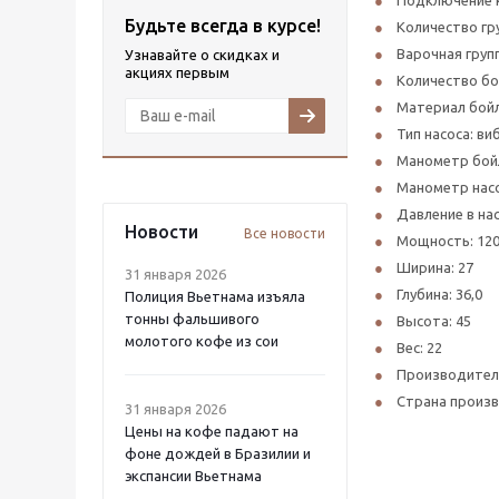
Подключение к
Будьте всегда в курсе!
Количество гру
Варочная групп
Узнавайте о скидках и
акциях первым
Количество бо
Материал бойл
Тип насоса: в
Манометр бой
Манометр насо
Давление в нас
Новости
Все новости
Мощность: 12
Ширина: 27
31 января 2026
Глубина: 36,0
Полиция Вьетнама изъяла
тонны фальшивого
Высота: 45
молотого кофе из сои
Вес: 22
Производитель
Страна произв
31 января 2026
Цены на кофе падают на
фоне дождей в Бразилии и
экспансии Вьетнама