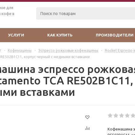
мое для
 кофе в
УСЛУГИ
КАК КУПИТЬ
ПРОИЗВОДИТЕЛИ
г
-
Кофемашины
-
Эспрессо рожковые кофемашины
-
Rocket Espresso
 RE502B1C11, корпус черный с медными вставками
ашина эспрессо рожковая
tamento TCA RE502B1C11,
ми вставками
Кофемашина э