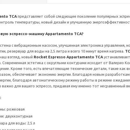
ento TCA
представляет собой следующее поколение популярных эспр
онтроль температуры, новый дизайн и улучшенную энергоэффективнос
овую эспрессо-машину Appartamento TCA?
стема с вибрационным насосом, улучшенная электроника управления, но
ии, резервуар для воды на 2,5 литра и всего 10 минут время нагрева.
T
наш взгляд, новый
Rocket Espresso Appartamento TCA
устанавливает
. Современная эстетика с округлыми контурами исходит от Валерио 
ние. Кроме того, есть впечатляющие технические детали, такие как 
бразом, обеспечивает экономию энергии. Благодаря новым разработка
ергии, благодаря автоматическому режиму работы в режиме ожидания. 
то важно для вашего эспрессо, придавая ему именно тот несравненный в
:
ны: рожковая
ии: двухконтурная
ара для воды: 2,5 л