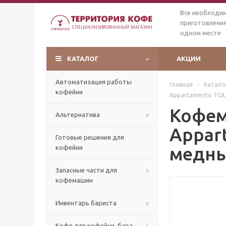
Все необходи
приготовления
одном месте
КАТАЛОГ
АКЦИИ
Автоматизация работы
Главная
-
Катало
кофейни
Appartamento TCA
Кофем
Альтернатива
Appar
Готовые решения для
медны
кофейни
Запасные части для
кофемашин
Инвентарь бариста
Кофе для кофейни, бара