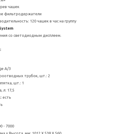
грев чашек
ые фильтродержатели
одительность: 120 чашек в час на группу
System
ения со светодиодным дисплеем.
:
ge A/3
роотводных трубок, шт.: 2
пятка, шт.: 1
 л: 17,5
: есть
ть
0 - 7000
на x Высота, мм: 1012 X 538 X 560