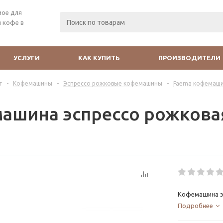
мое для
 кофе в
УСЛУГИ
КАК КУПИТЬ
ПРОИЗВОДИТЕЛИ
г
-
Кофемашины
-
Эспрессо рожковые кофемашины
-
Faema кофемаш
ашина эспрессо рожковая
Кофемашина эс
Подробнее