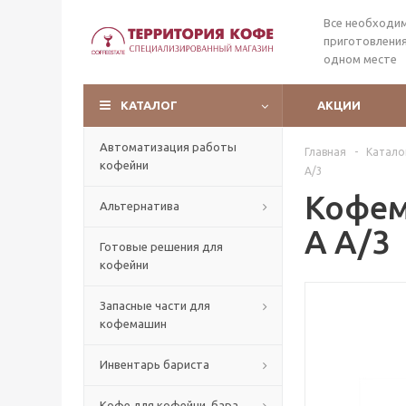
Все необходи
приготовления
одном месте
КАТАЛОГ
АКЦИИ
Автоматизация работы
Главная
-
Катало
кофейни
A/3
Кофем
Альтернатива
A A/3
Готовые решения для
кофейни
Запасные части для
кофемашин
Инвентарь бариста
Кофе для кофейни, бара