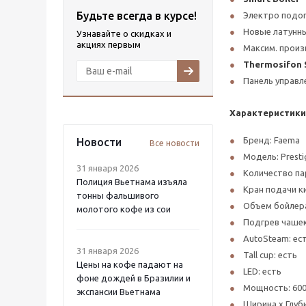
Будьте всегда в курсе!
Электро подо
Новые латунн
Узнавайте о скидках и
акциях первым
Максим. произв
Thermosifon 
Панель управл
Характеристики
Бренд: Faema
Новости
Все новости
Модель: Presti
31 января 2026
Количество па
Полиция Вьетнама изъяла
Кран подачи ки
тонны фальшивого
Объем бойлера,
молотого кофе из сои
Подгрев чашек
AutoSteam: ес
31 января 2026
Tall cup: есть
Цены на кофе падают на
LED: есть
фоне дождей в Бразилии и
Мощность: 600
экспансии Вьетнама
Ширина x Глуби