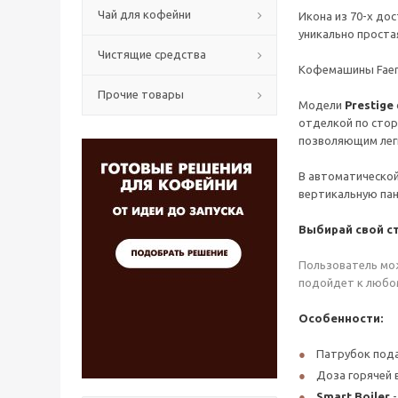
Чай для кофейни
Икона из 70-х до
уникально проста
Чистящие средства
Кофемашины Fa
Прочие товары
Модели
Prestige
отделкой по стор
позволяющим лег
В автоматической
вертикальную пан
Выбирай свой с
Пользователь мож
подойдет к любом
Особенности:
Патрубок пода
Доза горячей 
Smart Boiler
-