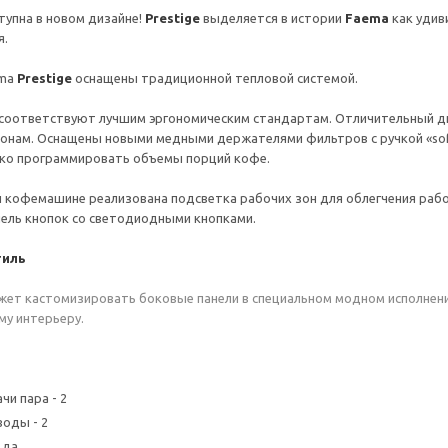
ступна в новом дизайне!
Prestige
выделяется в истории
Faema
как удив
я.
ema
Prestige
оснащены традиционной тепловой системой.
соответствуют лучшим эргономическим стандартам. Отличительный диз
онам. Оснащены новыми медными держателями фильтров с ручкой «sof
ко программировать объемы порций кофе.
 кофемашине реализована подсветка рабочих зон для облегчения раб
ель кнопок со светодиодными кнопками.
тиль
ет кастомизировать боковые панели в специальном модном исполнении
у интерьеру.
чи пара - 2
воды - 2
 да