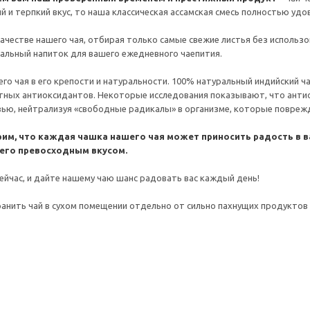
й и терпкий вкус, то наша классическая ассамская смесь полностью уд
ачестве нашего чая, отбирая только самые свежие листья без использо
альный напиток для вашего ежедневного чаепития.
о чая в его крепости и натуральности. 100% натуральный индийский чай
ных антиоксидантов. Некоторые исследования показывают, что антио
ью, нейтрализуя «свободные радикалы» в организме, которые повреж
рим, что каждая чашка нашего чая может приносить радость в в
его превосходным вкусом.
ейчас, и дайте нашему чаю шанс радовать вас каждый день!
анить чай в сухом помещении отдельно от сильно пахнущих продуктов 