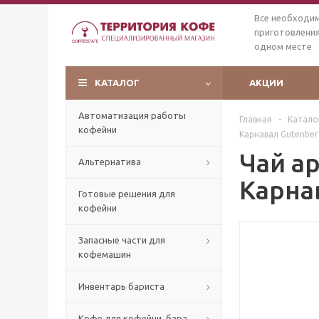
Все необходи
приготовления
одном месте
КАТАЛОГ
АКЦИИ
Автоматизация работы
Главная
-
Катало
кофейни
Карнавал Gutenberg
Чай а
Альтернатива
Карнав
Готовые решения для
кофейни
Запасные части для
кофемашин
Инвентарь бариста
Кофе для кофейни, бара