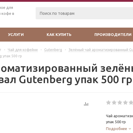
мое для
 кофе в
УСЛУГИ
КАК КУПИТЬ
ПРОИЗВОДИТЕЛИ
г
-
Чай для кофейни
-
Gutenberg
-
Зелёный чай ароматизированный Gu
 упак 500 гр
роматизированный зелён
ал Gutenberg упак 500 гр
Чай ароматизи
упак 500 гр
Подробнее