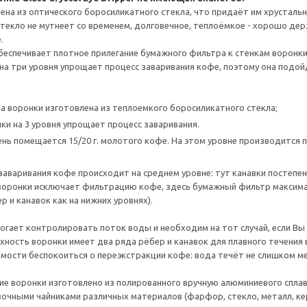
ена из оптического боросиликатного стекла, что придаёт им хрустальн
текло не мутнеет со временем, долговечное, теплоёмкое - хорошо дер
.
еспечивает плотное прилегание бумажного фильтра к стенкам воронки
на три уровня упрощает процесс заваривания кофе, поэтому она под
а воронки изготовлена из теплоемкого боросиликатного стекла;
ки на 3 уровня упрощает процесс заваривания.
ень помещается 15/20 г. молотого кофе. На этом уровне производится 
заваривания кофе происходит на среднем уровне: тут канавки постепе
воронки исключает фильтрацию кофе, здесь бумажный фильтр максима
р и канавок как на нижних уровнях).
огает контролировать поток воды и необходим на тот случай, если Вы 
хность воронки имеет два ряда рёбер и канавок для плавного течения
мости беспокоиться о переэкстракции кофе: вода течёт не слишком м
е воронки изготовлено из полированного вручную алюминиевого спла
вочными чайниками различных материалов (фарфор, стекло, металл, ке