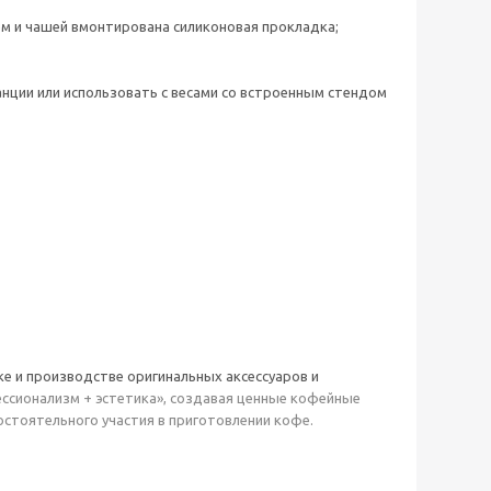
м и чашей вмонтирована силиконовая прокладка;
анции или использовать с весами со встроенным стендом
тке и производстве оригинальных аксессуаров и
ссионализм + эстетика», создавая ценные кофейные
стоятельного участия в приготовлении кофе.