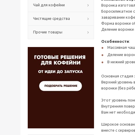
Чай для кофейни
Воронка изготовл
Боросиликатное с
заваривании кофе
Чистящие средства
Форма воронки об
Деление воронки 
Прочие товары
Особенности
:
Массивная чаш
Деление ворон
В нижний уров
Основная стадия 
Верхний уровень 
воронки (без рёбе
Этот уровень пом
Внутренняя повер
Вам нет необходи
Широкое основани
вместе с сервиро