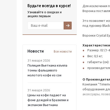
Будьте всегда в курсе!
Для исключения п
Воронка поставля
Узнавайте о скидках и
акциях первым
Это позволяет ис
под пуровер Black 
Воронки Crystal E
Характеристики
Размер: 02 (1-4
Новости
Все новости
Вес: 0,5 кг;
31 января 2026
габариты (см): 
Полиция Вьетнама изъяла
производитель
тонны фальшивого
молотого кофе из сои
О
Производител
Компания "Timemo
оборудования для
31 января 2026
аксессуары, позв
Цены на кофе падают на
фоне дождей в Бразилии и
экспансии Вьетнама