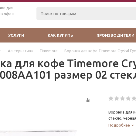
мое для
 кофе в
УСЛУГИ
КАК КУПИТЬ
ПРОИЗВОДИТЕЛИ
г
-
Альтернатива
-
Timemore
-
Воронка для кофе Timemore Crystal Ey
ка для кофе Timemore Cry
008AA101 размер 02 стек
Воронка для к
стекло, черна
Подробнее