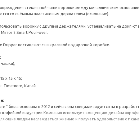
овреждения стеклянной чаши воронки между металлическим основание
ется со съёмным пластиковым держателем (основание).
пользовать воронку с другими держателями, устанавливать на дрип-ст
Mirror 2 Smart Pour-over.
ye Dripper поставляются в красивой подарочной коробке.
:
 чашки);
15 х 15 х 15;
: Timemore, Китай.
е:
re " была основана в 2012 и сейчас она специализируется на в разрабо
 кофейной индустрии.
Компания использует концепцию дизайна «профе
оляющие людям наслаждаться жизнью и получать удовольствие от само