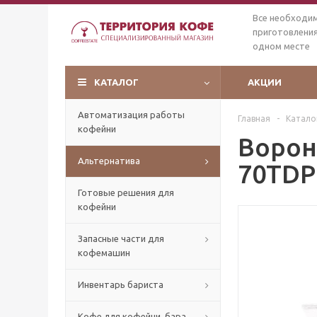
Все необходи
приготовления
одном месте
КАТАЛОГ
АКЦИИ
Автоматизация работы
Главная
-
Катало
кофейни
Ворон
Альтернатива
70TDP
Готовые решения для
кофейни
Запасные части для
кофемашин
Инвентарь бариста
Кофе для кофейни, бара