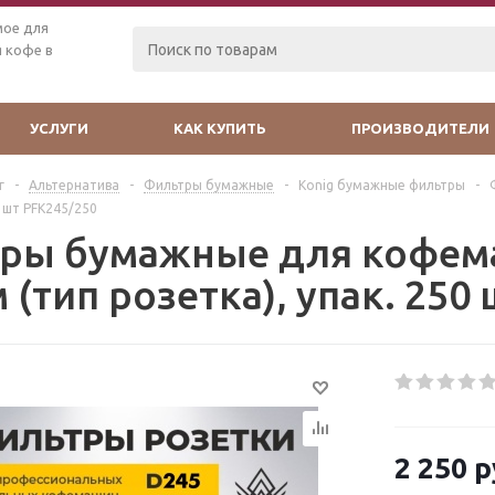
мое для
 кофе в
УСЛУГИ
КАК КУПИТЬ
ПРОИЗВОДИТЕЛИ
г
-
Альтернатива
-
Фильтры бумажные
-
Konig бумажные фильтры
-
0 шт PFK245/250
ры бумажные для кофем
 (тип розетка), упак. 250
2 250
р