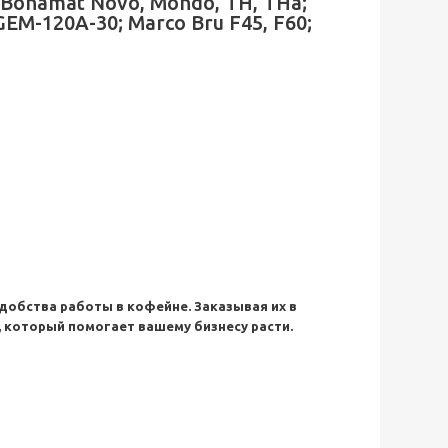
r Bonamat Novo, Mondo, TH, THa;
EM-120A-30; Marco Bru F45, F60;
удобства работы в кофейне. Заказывая их в
, который помогает вашему бизнесу расти.