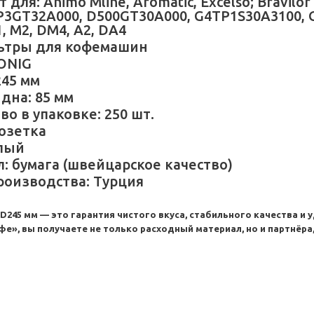
для: Animo Mline, Aromatic, Excelso; Bravilo
LP3GT32A000, D500GT30A000, G4TP1S30A3100, G
, M2, DM4, A2, DA4
льтры для кофемашин
ONIG
245 мм
дна: 85 мм
во в упаковке: 250 шт.
озетка
елый
: бумага (швейцарское качество)
роизводства: Турция
245 мм — это гарантия чистого вкуса, стабильного качества и 
е», вы получаете не только расходный материал, но и партнёра