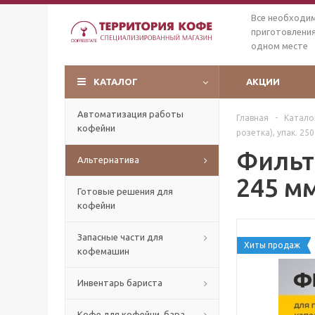
Все необходи
приготовления
одном месте
КАТАЛОГ
АКЦИИ
Автоматизация работы
Главная
-
Катало
кофейни
розетка), упак. 25
Фильт
Альтернатива
245 мм
Готовые решения для
кофейни
Запасные части для
Хиты продаж
кофемашин
Инвентарь бариста
Кофе для кофейни, бара