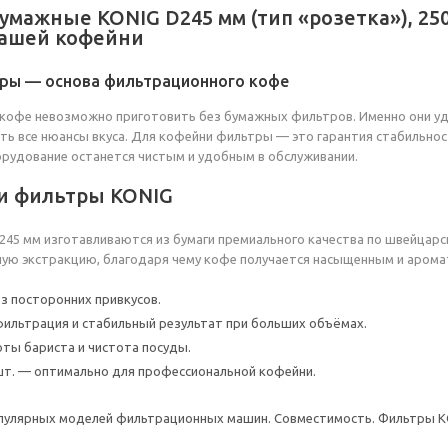
мажные KONIG D245 мм (тип «розетка»), 250
вашей кофейни
ры — основа фильтрационного кофе
кофе невозможно приготовить без бумажных фильтров. Именно они уд
ь все нюансы вкуса. Для кофейни фильтры — это гарантия стабильнос
орудование останется чистым и удобным в обслуживании.
и фильтры KONIG
45 мм изготавливаются из бумаги премиального качества по швейцар
ую экстракцию, благодаря чему кофе получается насыщенным и арома
ез посторонних привкусов.
ильтрация и стабильный результат при больших объёмах.
ты бариста и чистота посуды.
шт. — оптимально для профессиональной кофейни.
пулярных моделей фильтрационных машин. Совместимость. Фильтры K