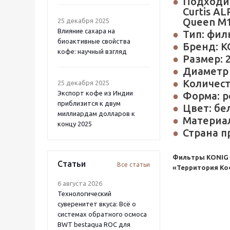
Подходит 
Curtis A
Queen M1
25 декабря 2025
Влияние сахара на
Тип: фи
биоактивные свойства
Бренд: K
кофе: научный взгляд
Размер: 
Диаметр 
Количест
25 декабря 2025
Экспорт кофе из Индии
Форма: р
приблизится к двум
Цвет: б
миллиардам долларов к
Материал
концу 2025
Страна п
Фильтры KONIG D
Статьи
Все статьи
«Территория Коф
6 августа 2026
Технологический
суверенитет вкуса: Всё о
системах обратного осмоса
BWT bestaqua ROC для