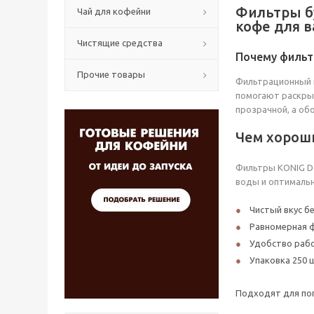
Фильтры бу
Чай для кофейни
кофе для 
Чистящие средства
Почему фильт
Прочие товары
Фильтрационный 
помогают раскрыт
прозрачной, а об
Чем хорош
Фильтры KONIG D2
воды и оптимальн
Чистый вкус б
Равномерная ф
Удобство рабо
Упаковка 250 
Подходят для по