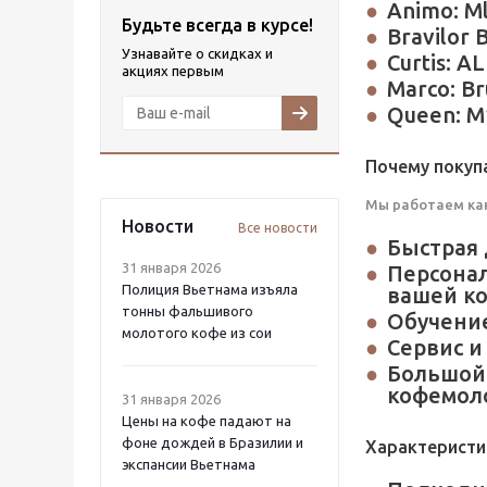
Animo: Ml
Будьте всегда в курсе!
Bravilor 
Узнавайте о скидках и
Curtis: 
акциях первым
Marco: Br
Queen: M
Почему покуп
Мы работаем как
Новости
Все новости
Быстрая 
31 января 2026
Персона
Полиция Вьетнама изъяла
вашей к
тонны фальшивого
Обучение
молотого кофе из сои
Сервис и
Большой 
кофемоло
31 января 2026
Цены на кофе падают на
фоне дождей в Бразилии и
Характеристи
экспансии Вьетнама