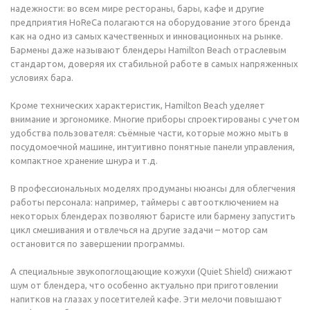
надежности: во всем мире рестораны, бары, кафе и другие
предприятия HoReCa полагаются на оборудование этого бренда
как на одно из самых качественных и инновационных на рынке.
Бармены даже называют блендеры Hamilton Beach отраслевым
стандартом, доверяя их стабильной работе в самых напряженных
условиях бара.
Кроме технических характеристик, Hamilton Beach уделяет
внимание и эргономике. Многие приборы спроектированы с учетом
удобства пользователя: съёмные части, которые можно мыть в
посудомоечной машине, интуитивно понятные панели управления,
компактное хранение шнура и т.д.
В профессиональных моделях продуманы нюансы для облегчения
работы персонала: например, таймеры с автоотключением на
некоторых блендерах позволяют баристе или бармену запустить
цикл смешивания и отвлечься на другие задачи – мотор сам
остановится по завершении программы.
А специальные звукопоглощающие кожухи (Quiet Shield) снижают
шум от блендера, что особенно актуально при приготовлении
напитков на глазах у посетителей кафе. Эти мелочи повышают