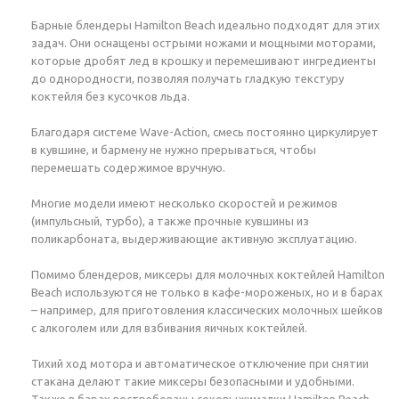
Барные блендеры Hamilton Beach идеально подходят для этих
задач. Они оснащены острыми ножами и мощными моторами,
которые дробят лед в крошку и перемешивают ингредиенты
до однородности, позволяя получать гладкую текстуру
коктейля без кусочков льда.
Благодаря системе Wave-Action, смесь постоянно циркулирует
в кувшине, и бармену не нужно прерываться, чтобы
перемешать содержимое вручную.
Многие модели имеют несколько скоростей и режимов
(импульсный, турбо), а также прочные кувшины из
поликарбоната, выдерживающие активную эксплуатацию.
Помимо блендеров, миксеры для молочных коктейлей Hamilton
Beach используются не только в кафе-мороженых, но и в барах
– например, для приготовления классических молочных шейков
с алкоголем или для взбивания яичных коктейлей.
Тихий ход мотора и автоматическое отключение при снятии
стакана делают такие миксеры безопасными и удобными.