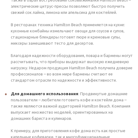
Также в барах востребованы соковыжималки Hamilton Beach –
электрические цитрус-прессы позволяют быстро получить
свежий сок лайма, лимона или апельсина для коктейлей.
В ресторанах техника Hamilton Beach применяется на кухне:
кухонные комбайны измельчают овощи для соусов и супов,
стационарные блендеры готовят пюре и кремовые супы,
миксеры замешивают тесто для десертов.
Благодаря надежности оборудования, повара и бармены могут
рассчитывать, что приборы выдержат высокую ежедневную
нагрузку. Недаром продукция Hamilton Beach получила доверие
профессионалов – во всем мире бармены считают ее
стандартом отрасли по надежности и эффективности.
Для домашнего использования
: Продвинутые домашние
пользователи – любители готовить кофе и коктейли дома –
также являются важной аудиторией Hamilton Beach. Компания
выпускает множество моделей, ориентированных на
домашних бариста и кулинаров.
К примеру, для приготовления кофе дома есть как простые
капельные кофеварки, так и многофункциональные