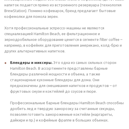
напиток подается прямо из встроенного резервуара (технология
BrewStation). Помимо кофеварок, бренд предлагает бытовые
кофемолки для помола зерен.
Хотя профессиональные эспрессо-машины не являются
специализацией Hamilton Beach, ее фильтрационное и
зернодробильное оборудование ценится в сегменте filter coffee –
например, в кофейнях для приготовления американо, колд-брю и
других альтернативных напитков.
Блендеры и миксеры.
Это одна из самых сильных сторон
Hamilton Beach. В ассортименте представлены барные
блендеры различной мощности и объема, а также
стационарные кухонные блендеры для дома. Они
предназначены для смешивания напитков и продуктов – от
фруктовых смузи и коктейлей до соусов и пюре.
Профессиональные барные блендеры Hamilton Beach способны
дробить лед и твердую заморозку за считанные секунды,
позволяя готовить замороженные коктейли (маргариты,
дайкири и пр.) и кофейные фраппе в больших объемах.