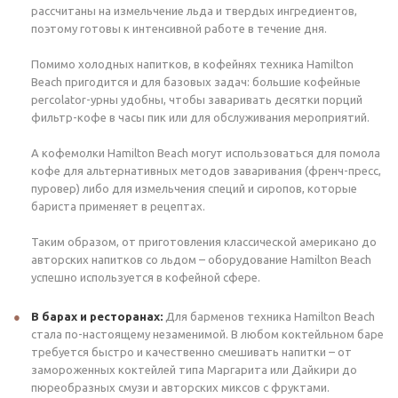
рассчитаны на измельчение льда и твердых ингредиентов,
поэтому готовы к интенсивной работе в течение дня.
Помимо холодных напитков, в кофейнях техника Hamilton
Beach пригодится и для базовых задач: большие кофейные
percolator-урны удобны, чтобы заваривать десятки порций
фильтр-кофе в часы пик или для обслуживания мероприятий.
А кофемолки Hamilton Beach могут использоваться для помола
кофе для альтернативных методов заваривания (френч-пресс,
пуровер) либо для измельчения специй и сиропов, которые
бариста применяет в рецептах.
Таким образом, от приготовления классической американо до
авторских напитков со льдом – оборудование Hamilton Beach
успешно используется в кофейной сфере.
В барах и ресторанах:
Для барменов техника Hamilton Beach
стала по-настоящему незаменимой. В любом коктейльном баре
требуется быстро и качественно смешивать напитки – от
замороженных коктейлей типа Маргарита или Дайкири до
пюреобразных смузи и авторских миксов с фруктами.