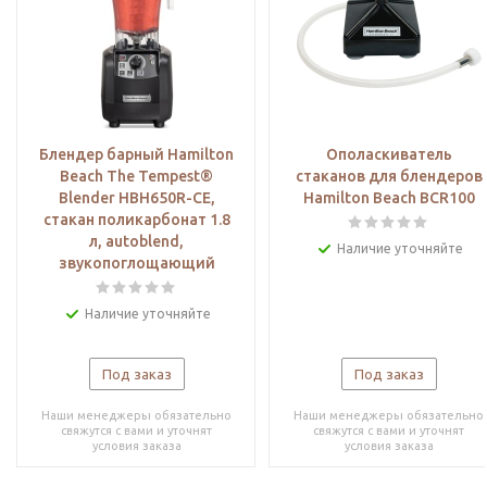
Блендер барный Hamilton
Ополаскиватель
Beach The Tempest®
стаканов для блендеров
Blender HBH650R-СЕ,
Hamilton Beach BCR100
стакан поликарбонат 1.8
л, autoblend,
Наличие уточняйте
звукопоглощающий
Наличие уточняйте
Под заказ
Под заказ
Наши менеджеры обязательно
Наши менеджеры обязательно
свяжутся с вами и уточнят
свяжутся с вами и уточнят
условия заказа
условия заказа