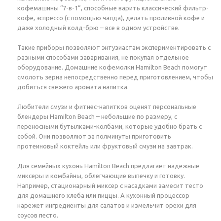
кофемашины “7-в-1”, способные варить классический фильтр-
кофе, эспрессо (с помощью чалда), делать проливной кофе и
даже холодный колд-брю – все в одном устройстве.
Такие приборы позволяют энтузиастам экспериментировать с
разными способами заваривания, не покупая отдельное
оборудование. Домашние кофемолки Hamilton Beach помогут
смолоть зерна непосредственно перед приготовлением, чтобы
добиться свежего аромата напитка.
Любители смузи и фитнес-напитков оценят персональные
блендеры Hamilton Beach – небольшие по размеру, с
переносными бутылками-колбами, которые удобно брать с
собой. Они позволяют за полминуты приготовить
протеиновый коктейль или фруктовый смузи на завтрак.
Для семейных кухонь Hamilton Beach предлагает надежные
миксеры и комбайны, облегчающие выпечку и готовку.
Например, стационарный миксер с насадками замесит тесто
для домашнего хлеба или пиццы. А кухонный процессор
нарежет ингредиенты для салатов и измельчит орехи для
соусов песто.