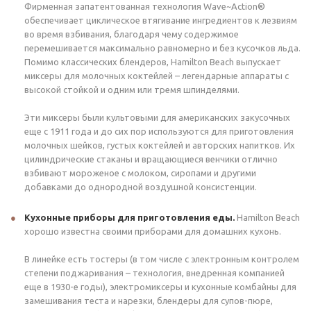
Фирменная запатентованная технология Wave~Action®
обеспечивает циклическое втягивание ингредиентов к лезвиям
во время взбивания, благодаря чему содержимое
перемешивается максимально равномерно и без кусочков льда.
Помимо классических блендеров, Hamilton Beach выпускает
миксеры для молочных коктейлей – легендарные аппараты с
высокой стойкой и одним или тремя шпинделями.
Эти миксеры были культовыми для американских закусочных
еще с 1911 года и до сих пор используются для приготовления
молочных шейков, густых коктейлей и авторских напитков. Их
цилиндрические стаканы и вращающиеся венчики отлично
взбивают мороженое с молоком, сиропами и другими
добавками до однородной воздушной консистенции.
Кухонные приборы для приготовления еды.
Hamilton Beach
хорошо известна своими приборами для домашних кухонь.
В линейке есть тостеры (в том числе с электронным контролем
степени поджаривания – технология, внедренная компанией
еще в 1930-е годы), электромиксеры и кухонные комбайны для
замешивания теста и нарезки, блендеры для супов-пюре,