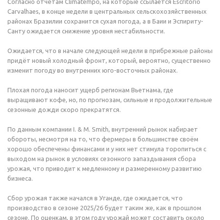
Согласно отчётам Climatempo, на которые ссылается Escritório
Carvalhaes, в конце недели в центральных сельскохозяйственных
районах Бразилии сохранится сухая погода, а в Баии и Эспириту-
Санту ожидается снижение уровня нестабильности.
Ожидается, что в начале следующей недели в прибрежные районы
придёт новый холодный фронт, который, вероятно, существенно
изменит погоду во внутренних юго-восточных районах.
Плохая погода наносит ущерб регионам Вьетнама, где
выращивают кофе, но, по прогнозам, сильные и продолжительные
сезонные дожди скоро прекратятся.
По данным компании I. & M. Smith, внутренний рынок набирает
обороты, несмотря на то, что фермеры в большинстве своём
хорошо обеспечены финансами и у них нет стимула торопиться с
выходом на рынок в условиях сезонного запаздывания сбора
урожая, что приводит к медленному и размеренному развитию
бизнеса.
Сбор урожая также начался в Уганде, где ожидается, что
производство в сезоне 2025/26 будет таким же, как в прошлом
сезоне. По оценкам, в этом году урожай может составить около