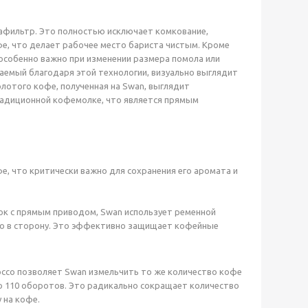
тафильтр. Это полностью исключает комкование,
е, что делает рабочее место бариста чистым. Кроме
особенно важно при изменении размера помола или
чаемый благодаря этой технологии, визуально выглядит
лотого кофе, полученная на Swan, выглядит
традиционной кофемолке, что является прямым
, что критически важно для сохранения его аромата и
к с прямым приводом, Swan использует ременной
го в сторону. Это эффективно защищает кофейные
occo позволяет Swan измельчить то же количество кофе
о 110 оборотов. Это радикально сокращает количество
 на кофе.