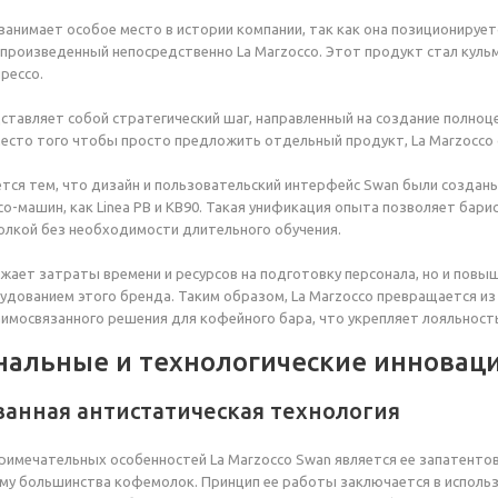
анимает особое место в истории компании, так как она позиционирует
произведенный непосредственно La Marzocco. Этот продукт стал куль
рессо.
ставляет собой стратегический шаг, направленный на создание полно
есто того чтобы просто предложить отдельный продукт, La Marzocco
ся тем, что дизайн и пользовательский интерфейс Swan были созданы 
со-машин, как Linea PB и KB90. Такая унификация опыта позволяет бари
олкой без необходимости длительного обучения.
ижает затраты времени и ресурсов на подготовку персонала, но и по
дованием этого бренда. Таким образом, La Marzocco превращается и
аимосвязанного решения для кофейного бара, что укрепляет лояльност
альные и технологические инновац
ванная антистатическая технология
римечательных особенностей La Marzocco Swan является ее запатентов
у большинства кофемолок. Принцип ее работы заключается в использ