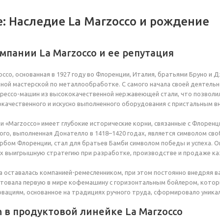
: Наследие La Marzocco и рождение
мпании La Marzocco и ее репутация
occo, основанная в 1927 году во Флоренции, Италия, братьями Бруно и
мной мастерской по металлообработке. С самого начала своей деятель
прессо-машин из высококачественной нержавеющей стали, что позвол
окачественного и искусно выполненного оборудования с пристальным в
и «Marzocco» имеет глубокие исторические корни, связанные с Флоренц
ого, выполненная Донателло в 1418–1420 годах, является символом св
ербом Флоренции, стал для братьев Бамби символом победы и успеха. Он
их выигрышную стратегию при разработке, производстве и продаже к
да оставалась компанией-ремесленником, при этом постоянно внедряя в
нтовала первую в мире кофемашину с горизонтальным бойлером, кото
овациям, основанное на традициях ручного труда, сформировало уника
 в продуктовой линейке La Marzocco