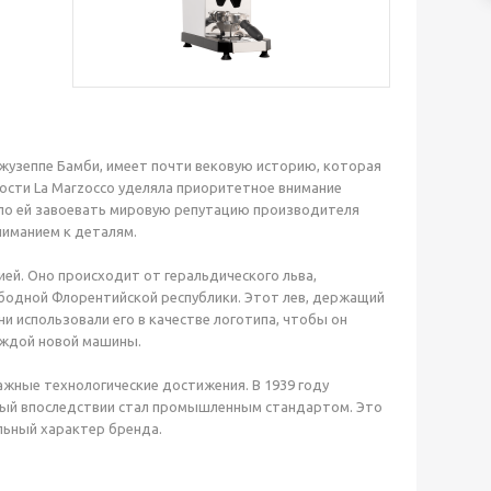
 Джузеппе Бамби, имеет почти вековую историю, которая
ности La Marzocco уделяла приоритетное внимание
ило ей завоевать мировую репутацию производителя
ниманием к деталям.
ией. Оно происходит от геральдического льва,
ободной Флорентийской республики. Этот лев, держащий
и использовали его в качестве логотипа, чтобы он
аждой новой машины.
ажные технологические достижения. В 1939 году
рый впоследствии стал промышленным стандартом. Это
льный характер бренда.