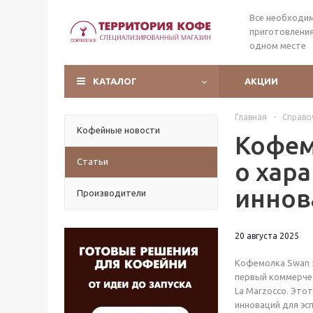
Все необходи
приготовления
одном месте
КАТАЛОГ
АКЦИИ
Главная
-
Справо
Кофейные новости
Кофем
Статьи
о хар
иннов
Производители
20 августа 2025
Кофемолка Swan з
первый коммерче
La Marzocco. Это
инноваций для эсп