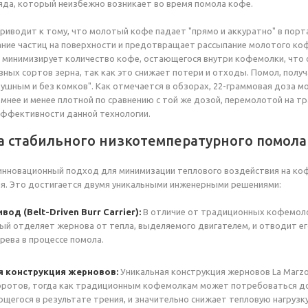
яда, который неизбежно возникает во время помола кофе.
приводит к тому, что молотый кофе падает "прямо и аккуратно" в пор
ние частиц на поверхности и предотвращает рассыпание молотого коф
я минимизирует количество кофе, остающегося внутри кофемолки, что 
зных сортов зерна, так как это снижает потери и отходы. Помол, полу
ушным и без комков". Как отмечается в обзорах, 22-граммовая доза мо
мнее и менее плотной по сравнению с той же дозой, перемолотой на 
эффективности данной технологии.
ма стабильного низкотемпературного помола
инновационный подход для минимизации теплового воздействия на кофе
я. Это достигается двумя уникальными инженерными решениями:
од (Belt-Driven Burr Carrier):
В отличие от традиционных кофемоло
ый отделяет жернова от тепла, выделяемого двигателем, и отводит е
рева в процессе помола.
 конструкция жерновов:
Уникальная конструкция жерновов La Marz
боротов, тогда как традиционным кофемолкам может потребоваться д
ющегося в результате трения, и значительно снижает тепловую нагрузку