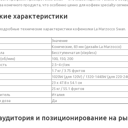
а конечного продукта, что особенно ценно для кофеен specialty-сегмен
кие характеристики
одробные технические характеристики кофемолки La Marzocco Swan.
Значение
Конические, 83 мм (дизайн La Marzocco)
ола
Бесступенчатая (stepless)
(об/мин)
100, 150, 200
ость
2.5–4 г/сек
1.7 кг / 3.75 фунтов
1020W (для 120V) / 1320-1440W (для 220-24
)
23 x 47.8 x 54.1 см
25 кг / 55.1 фунтов
итель
Италия
 доза
Да
аудитория и позиционирование на р