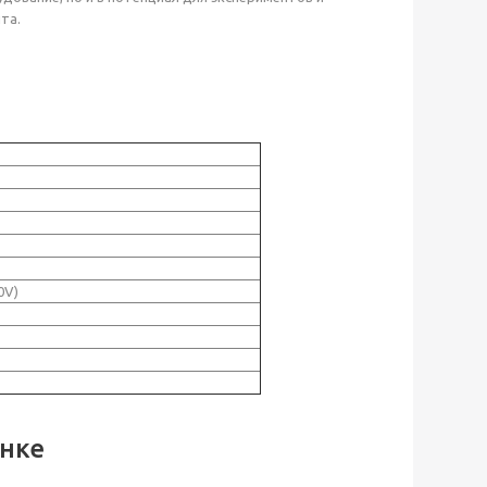
та.
0V)
ынке