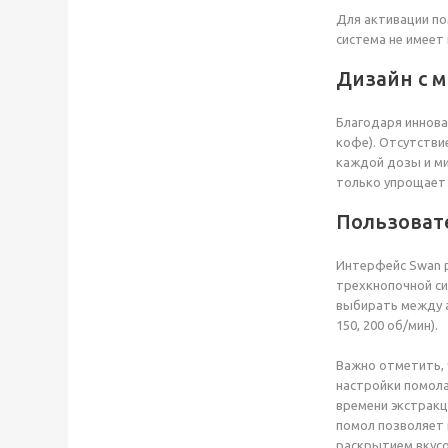
Для активации по
система не имеет
Дизайн с 
Благодаря иннова
кофе). Отсутстви
каждой дозы и ми
только упрощает 
Пользоват
Интерфейс Swan р
трехкнопочной си
выбирать между а
150, 200 об/мин).
Важно отметить, 
настройки помола
времени экстракц
помол позволяет 
раскрытием вкусо