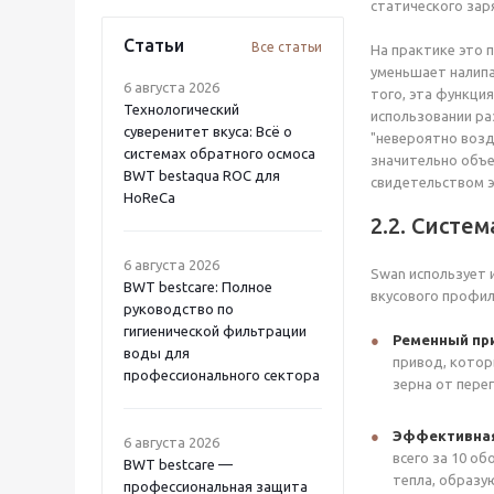
статического зар
Статьи
Все статьи
На практике это 
уменьшает налипа
6 августа 2026
того, эта функци
Технологический
использовании ра
суверенитет вкуса: Всё о
"невероятно возд
системах обратного осмоса
значительно объе
BWT bestaqua ROC для
свидетельством 
HoReCa
2.2. Систе
6 августа 2026
Swan использует 
BWT bestcare: Полное
вкусового профил
руководство по
гигиенической фильтрации
Ременный прив
воды для
привод, котор
профессионального сектора
зерна от перег
Эффективная
6 августа 2026
всего за 10 о
BWT bestcare —
тепла, образу
профессиональная защита