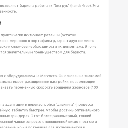
зволяет бариста работать "без рук" (hands-free). Эта
вечность.
и
о практически исключает ретеншн (остатки
мо из жерновов в портафильтр, гарантируя свежесть
ерху и снизу без необходимости их демонтажа. Это не
яется значительным преимуществом для бариста.
х с оборудованием La Marzocco. Он основан на знакомой
офемолка имеет расширенные настройки, позволяющие
аивать переменную скорость вращения жерновов (100,
а адаптации и перенастройки "диалинга" (процесса
фейную таблетку быстрее. Чтобы достичь оптимального
онных гриндерах. Этот более равномерный, тонкий
рованной чашке эспрессо с повышенной кислотностью и
дование, но и в потенциал для экспериментов и