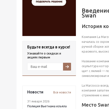
Введение
Swan
История ко
Компания La Marz
началась со скро
Будьте всегда в курсе!
ручной сборке эс
красивого, высок
Узнавайте о скидках и
акциях первым
Название компани
скульптура котор
щит с лилией — г
символизировал 
La Marzocco всег
компания запате
Новости
Все новости
стремление к инн
31 января 2026
Место Swan
Полиция Вьетнама изъяла