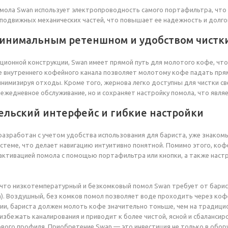
мола Swan использует электропроводность самого портафильтра, что по
 подвижных механических частей, что повышает ее надежность и долго
минимальным ретеншном и удобством чистк
ционной конструкции, Swan имеет прямой путь для молотого кофе, чт
е внутреннего кофейного канала позволяет молотому кофе падать пря
нимизируя отходы. Кроме того, жернова легко доступны для чистки св
ежедневное обслуживание, но и сохраняет настройку помола, что явл
ельский интерфейс и гибкие настройки
азработан с учетом удобства использования для бариста, уже знакомы
стеме, что делает навигацию интуитивно понятной. Помимо этого, к
ктивацией помола с помощью портафильтра или кнопки, а также настр
что низкотемпературный и безкомковый помол Swan требует от барист
). Воздушный, без комков помол позволяет воде проходить через ко
ии, бариста должен молоть кофе значительно тоньше, чем на традици
избежать каналирования и приводит к более чистой, ясной и сбаланси
вого профиля. Приобретение Swan — это инвестиция не только в обору