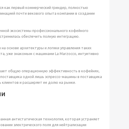
ся как первый коммерческий гриндер, полностью
минацией почти векового опыта компании в создании
ценной экосистемы профессионального кофейного
 стремилась обеспечить полную интеграцию.
на основе архитектуры и логики управления таких
ста, уже знакомым с машинами La Marzocco, интуитивно
вышает общую операционную эффективность в кофейнях,
з поставщика одной лишь эспрессо-машины в поставщика
ь клиентов и расширяет ее долю на рынке.
ии
анная антистатическая технология, которая устраняет
овании электрического поля для нейтрализации