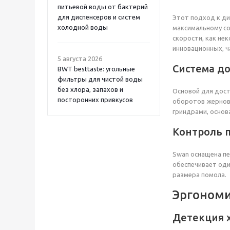
питьевой воды от бактерий
для диспенсеров и систем
Этот подход к ди
холодной воды
максимальному со
скорости, как не
инновационных, ч
5 августа 2026
Система до
BWT besttaste: угольные
фильтры для чистой воды
без хлора, запахов и
Основой для дост
посторонних привкусов
оборотов жерново
гриндрами, основ
Контроль п
Swan оснащена пе
обеспечивает оди
размера помола.
Эргономи
Детекция 