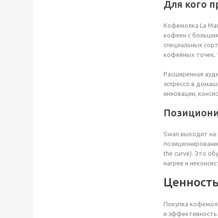
Для кого 
Кофемолка La Mar
кофеен с большим
специальных сорт
кофейных точек, 
Расширенная ауди
эспрессо в домаш
инновации, конси
Позициони
Swan выходит на п
позиционирование 
the curve). Это 
нагрев и неконси
Ценность
Покупка кофемолк
и эффективность 