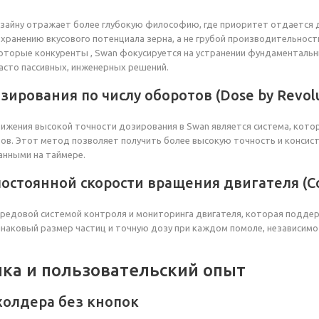
зайну отражает более глубокую философию, где приоритет отдается д
хранению вкусового потенциала зерна, а не грубой производительност
которые конкуренты , Swan фокусируется на устранении фундаменталь
асто пассивных, инженерных решений.
зирования по числу оборотов (Dose by Revolu
ижения высокой точности дозирования в Swan является система, кото
в. Этот метод позволяет получить более высокую точность и консис
анными на таймере.
остоянной скорости вращения двигателя (Co
редовой системой контроля и мониторинга двигателя, которая подде
наковый размер частиц и точную дозу при каждом помоле, независимо
ка и пользовательский опыт
холдера без кнопок