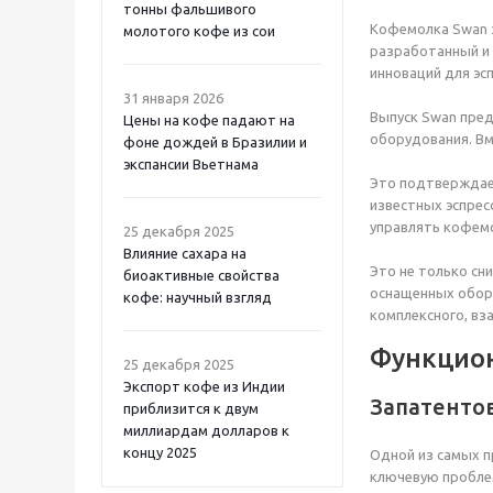
тонны фальшивого
Кофемолка Swan з
молотого кофе из сои
разработанный и 
инноваций для эсп
31 января 2026
Выпуск Swan пред
Цены на кофе падают на
оборудования. Вм
фоне дождей в Бразилии и
экспансии Вьетнама
Это подтверждает
известных эспрес
управлять кофем
25 декабря 2025
Влияние сахара на
Это не только сн
биоактивные свойства
оснащенных обору
кофе: научный взгляд
комплексного, вз
Функцион
25 декабря 2025
Экспорт кофе из Индии
Запатенто
приблизится к двум
миллиардам долларов к
концу 2025
Одной из самых п
ключевую проблем