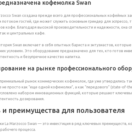
предназначена кофемолка Swan
zocco Swan создана прежде всего для профессиональных кофейных за
 потоком гостей, где может служить основным гриндер для эспрессо, т
ов кофе. Благодаря высокой производительности и надежности, она 
так и центральных кафе.
тория Swan включает в себя опытных бариста и энтузиастов, которые
них условиях. Это оборудование предназначено для тех, кто готов ин
стентность и безупречное качество напитка.
рование на рынке профессионального обо
ремиальный рынок коммерческих кофемолок, где уже утвердились такие г
не просто как "еще одной кофемолки", а как "передового" (state-of-th
обусловлено набором инновационных функций, которые решают ключевы
стентность дозирования.
 и преимущества для пользователя
и La Marzocco Swan — это инвестиция в ряд ключевых преимуществ, к
рабочего процесса.