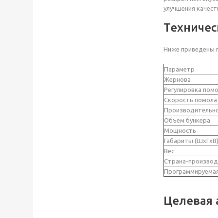
улучшения качеств
Техничес
Ниже приведены п
Параметр
Жернова
Регулировка пом
Скорость помола 
Производительн
Объем бункера
Мощность
Габариты (ШxГxВ
Вес
Страна-производ
Программируемая
Целевая 