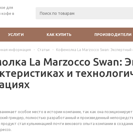
мое для
 кофе в
УСЛУГИ
КАК КУПИТЬ
ПРОИЗВОДИТЕЛИ
чная информация
-
Статьи
-
Кофемолка La Marzocco Swan: Экспертный 
олка La Marzocco Swan: 
актеристиках и технологи
ациях
анимает особое место в истории компании, так как она позиционирует
ский гриндер, полностью разработанный и произведенный непосредст
т продукт стал кульминацией почти векового опыта компании в создани
рессо.