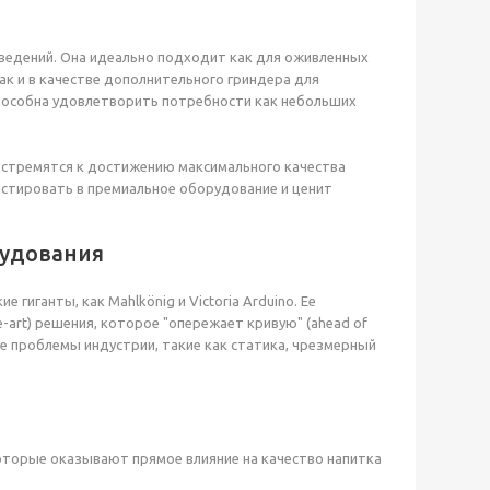
ведений. Она идеально подходит как для оживленных
ак и в качестве дополнительного гриндера для
способна удовлетворить потребности как небольших
 стремятся к достижению максимального качества
вестировать в премиальное оборудование и ценит
рудования
иганты, как Mahlkönig и Victoria Arduino. Ее
e-art) решения, которое "опережает кривую" (ahead of
е проблемы индустрии, такие как статика, чрезмерный
оторые оказывают прямое влияние на качество напитка