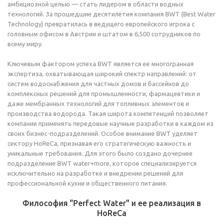
амбициозной целью — стать лидером в области водных
технологий. За прошедшие десятилетия компания BWT (Best Water
Technology) превратилась в ведущего европейского игрока с
головным офисом в Австрии и штатом в 6,500 сотрудников по
всему миру.
Ключевым фактором успеха BWT является ее многогранная
экспертиза, охватывающая широкий спектр направлений: от
систем водоснабжения для частных домов и бассейнов до
комплексных решений для промышленности, фармацевтики и
даже мембранных технологий для топливных элементов и
производства водорода. Такая широта компетенций позволяет
компании применять передовые научные разработки в каждом из
своих бизнес-подразделений. Особое внимание BWT уделяет
сектору HoReCa, признавая его стратегическую важность и
уникальные требования. Для этого было создано дочернее
подразделение BWT water+more, которое специализируется
исключительно на разработке и внедрении решений для
профессиональной кухни и общественного питания.
Философия "Perfect Water" и ее реализация в
HoReCa