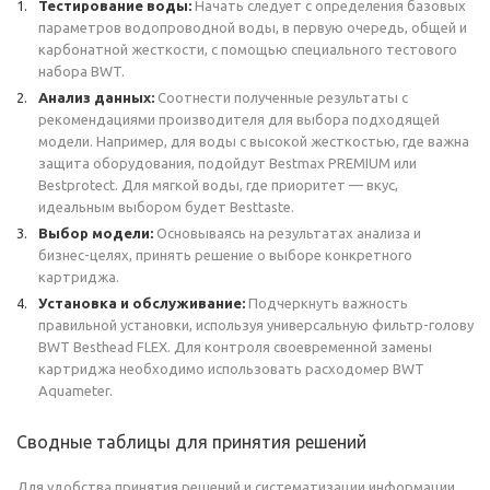
Тестирование воды:
Начать следует с определения базовых
параметров водопроводной воды, в первую очередь, общей и
карбонатной жесткости, с помощью специального тестового
набора BWT.
Анализ данных:
Соотнести полученные результаты с
рекомендациями производителя для выбора подходящей
модели. Например, для воды с высокой жесткостью, где важна
защита оборудования, подойдут Bestmax PREMIUM или
Bestprotect. Для мягкой воды, где приоритет — вкус,
идеальным выбором будет Besttaste.
Выбор модели:
Основываясь на результатах анализа и
бизнес-целях, принять решение о выборе конкретного
картриджа.
Установка и обслуживание:
Подчеркнуть важность
правильной установки, используя универсальную фильтр-голову
BWT Besthead FLEX. Для контроля своевременной замены
картриджа необходимо использовать расходомер BWT
Aquameter.
Сводные таблицы для принятия решений
Для удобства принятия решений и систематизации информации,