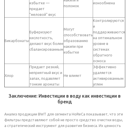
накипи и
избытке —
ионообмена
поломок
придает
"меловой" вкус
Контролируются
и
Могут
Буферизуют
поддерживаются
способствовать
кислотность,
на оптимальном
Бикарбонаты
образованию
делают вкус более
уровне в
накипи при
сбалансированным
системах
избытке
обратного
осмоса
Придает резкий,
Эффективно
неприятный вкус и
удаляется
Хлор
Не влияет
запах, подавляет
активированным
тонкие ароматы
углем
Заключение: Инвестиции в воду как инвестиции в
бренд
Анализ продукции BWT для сегмента HoReCa показывает, что эти
фильтры представляют собой не просто средство очистки воды,
а стратегический инструмент для развития бизнеса. Их ценность