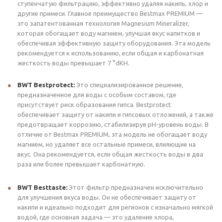
ступенчатую фильтрацию, эффективно удаляя накипь, хлор и
другие примеси. Главное преимущество Bestmax PREMIUM —
это запатентованная технология Magnesium Mineralizer,
которая обогащает воду магнием, улучшая вкус напитков и
обеспечивая эффективную защиту оборудования. Эта модель
рекомендуется к использованию, если общая и карбонатная
жесткость воды превышает 7 °dKH.
BWT Bestprotect:
Это специализированное решение,
предназначенное для воды с особым составом, где
присутствует риск образования гипса. Bestprotect
обеспечивает защиту от накипи и гипсовых отложений, а также
предотвращает коррозию, стабилизируя pH-уровень воды. В
отличие от Bestmax PREMIUM, эта модель не обогащает воду
магнием, но удаляет все остальные примеси, влияющие на
вкус. Она рекомендуется, если общая жесткость воды в два
раза или более превышает карбонатную.
BWT Besttaste:
Этот фильтр предназначен исключительно
для улучшения вкуса воды. Он не обеспечивает защиту от
накипи и идеально подходит для регионов с изначально мягкой
водой, где основная задача — это удаление хлора,