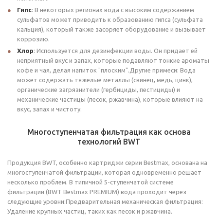
Гипс
: В некоторых регионах вода с высоким содержанием
сульфатов может приводить к образованию гипса (сульфата
кальция), который также засоряет оборудование и вызывает
коррозию.
Хлор
: Используется для дезинфекции воды. Он придает ей
неприятный вкус и запах, которые подавляют тонкие ароматы
кофе и чая, делая напиток "плоским".Другие примеси: Вода
может содержать тяжелые металлы (свинец, медь, цинк),
органические загрязнители (гербициды, пестициды) и
механические частицы (песок, ржавчина), которые влияют на
вкус, запах и чистоту.
Многоступенчатая фильтрация как основа
технологий BWT
Продукция BWT, особенно картриджи серии
Bestmax
, основана на
многоступенчатой фильтрации, которая одновременно решает
несколько проблем. В типичной 5-ступенчатой системе
фильтрации (
BWT Bestmax PREMIUM
) вода проходит через
следующие уровни:Предварительная механическая фильтрация:
Удаление крупных частиц, таких как песок и ржавчина.