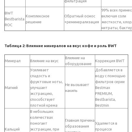
фильтрация
99% всех примес
BWT
Комплексное
Обратный осмос
включая соли
Bestbarista
решение
+реминерализация
жесткости, хлор
ROC
нитраты, бакте
Таблица 2: Влияние минералов на вкус кофе и роль BWT
Влияние на
Минерал
Влияние на вкус
Коррекция BWT
оборудование
Усиливает
Добавляется в
сладость и
воду с помощью
фруктовые ноты,
фильтров серии
Не вызывает
Магний
улучшает
Bestmax
накипь
экстракцию,
PREMIUM,
способствует
Bestbarista,
плотной крема
Bestmin
В небольших
количествах
Главная причина
помогает
Удаляется в
образования
Кальций
экстракции, при
процессе