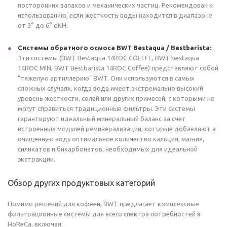
посторонних запахов и механических частиц. Рекомендован к
использованию, если жесткость воды находится в диапазоне
от 3° до 6° dKH.
Системы обратного осмоса BWT Bestaqua / Bestbarista:
Эти системы (BWT Bestaqua 14ROC COFFEE, BWT bestaqua
14ROC MIN, BWT Bestbarista 14ROC Coffee) представляют собой
"тяжелую артиллерию" BWT. Они используются в самых
сложных случаях, когда вода имеет экстремально высокий
уровень жесткости, солей или других примесей, с которыми не
могут справиться традиционные фильтры. Эти системы
гарантируют идеальный минеральный баланс за счет
встроенных модулей реминерализации, которые добавляют в
очищенную воду оптимальное количество кальция, магния,
силикатов и бикарбонатов, необходимых для идеальной
экстракции.
Обзор других продуктовых категорий
Помимо решений для кофеен, BWT предлагает комплексные
фильтрационные системы для всего спектра потребностей в
HoReCa, включая: