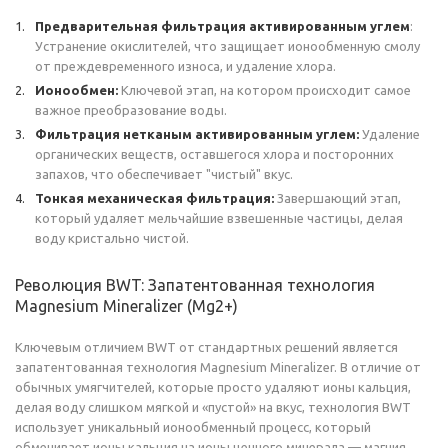
Предварительная фильтрация активированным углем
:
Устранение окислителей, что защищает ионообменную смолу
от преждевременного износа, и удаление хлора.
Ионообмен:
Ключевой этап, на котором происходит самое
важное преобразование воды.
Фильтрация нетканым активированным углем:
Удаление
органических веществ, оставшегося хлора и посторонних
запахов, что обеспечивает "чистый" вкус.
Тонкая механическая фильтрация:
Завершающий этап,
который удаляет мельчайшие взвешенные частицы, делая
воду кристально чистой.
Революция BWT: Запатентованная технология
Magnesium Mineralizer (Mg2+)
Ключевым отличием BWT от стандартных решений является
запатентованная технология Magnesium Mineralizer. В отличие от
обычных умягчителей, которые просто удаляют ионы кальция,
делая воду слишком мягкой и «пустой» на вкус, технология BWT
использует уникальный ионообменный процесс, который
обменивает ионы кальция на ионы ценного минерала — магния.