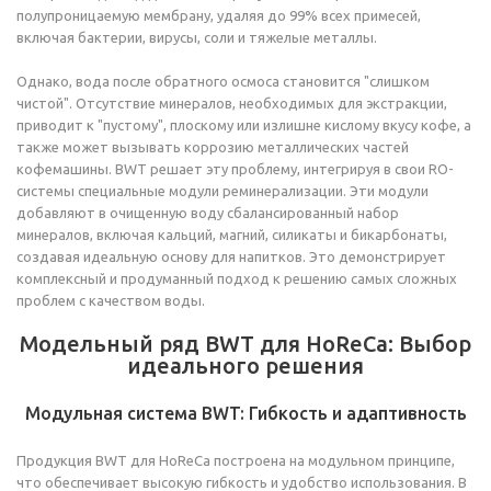
полупроницаемую мембрану, удаляя до 99% всех примесей,
включая бактерии, вирусы, соли и тяжелые металлы.
Однако, вода после обратного осмоса становится "слишком
чистой". Отсутствие минералов, необходимых для экстракции,
приводит к "пустому", плоскому или излишне кислому вкусу кофе, а
также может вызывать коррозию металлических частей
кофемашины. BWT решает эту проблему, интегрируя в свои RO-
системы специальные модули реминерализации. Эти модули
добавляют в очищенную воду сбалансированный набор
минералов, включая кальций, магний, силикаты и бикарбонаты,
создавая идеальную основу для напитков. Это демонстрирует
комплексный и продуманный подход к решению самых сложных
проблем с качеством воды.
Модельный ряд BWT для HoReCa: Выбор
идеального решения
Модульная система BWT: Гибкость и адаптивность
Продукция BWT для HoReCa построена на модульном принципе,
что обеспечивает высокую гибкость и удобство использования. В