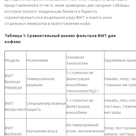
представленной в отчете, ниже приведены две сводные таблицы,
которые помогут владельцам бизнеса и бариста
сориентироваться в модельном ряду BWT и понять роль
отдельных минералов в приготовлении кофе.
Таблица 1: Сравнительный анализ фильтров BWT для
кофеен
Основная
Модель
Назначение
Удаляемые прим
технология
5-ступенчатая
BWT
Универсальное
фильтрация,
Накипь, хлор, ча
Bestmax
решение
ионообмен,
тяжелые метал
PREMIUM
технология Mg2+
5-ступенчатая
Накипь, гипс, хло
BWT
Специализированная
фильтрация,
частицы, тяжел
Bestprotect
защита
ионообмен
металлы
Активированный
BWT
Хлор, посторон
Улучшение вкуса
уголь, механическая
Besttaste
запахи, частицы