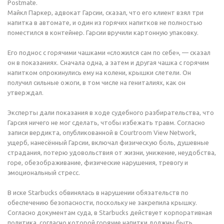
Postmate.
Майкл Паркер, адвокат Гарсии, сказал, что его клиент взял три
напитка в автомате, и один из горячих напитков не полностью
поместился в контейнер. Гарсии вручили картонную упаковку.
Его поднос с горячими чашками «сложился сам по себе», — сказал
он в показаниях. Сначала одна, а затем и другая чашка с горячим
напитком опрокинулись ему на колени, крышки слетели. Он
получил сильные ожоги, в том числе на гениталиях, как он
утверждал.
Эксперты дали показания в ходе судебного разбирательства, что
Гарсия ничего не мог сделать, чтобы избежать травм. Согласно
записи вердикта, опубликованной в Courtroom View Network,
ущерб, нанесённый Гарсии, включал физическую боль, душевные
страдания, потерю удовольствия от жизни, унижение, неудобства,
горе, обезображивание, физические нарушения, тревогу и
эмоциональный стресс.
В иске Starbucks обвинялась в нарушении обязательств по
обеспечению безопасности, поскольку не закрепила крышку.
Согласно документам суда, в Starbucks действует корпоративная
политика, согласно которой горячие напитки должны быть