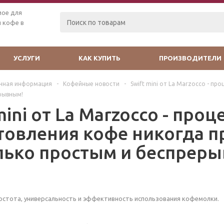
мое для
 кофе в
УСЛУГИ
КАК КУПИТЬ
ПРОИЗВОДИТЕЛИ
чная информация
-
Кофейные новости
-
Swift mini от La Marzocco - п
рывным!
mini от La Marzocco - проц
товления кофе никогда п
лько простым и беспрер
 простота, универсальность и эффективность использования кофемолки.