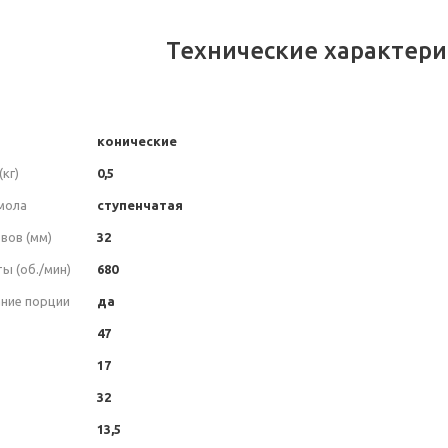
Технические характери
конические
кг)
0,5
мола
ступенчатая
вов (мм)
32
ы (об./мин)
680
ние порции
да
47
17
32
13,5