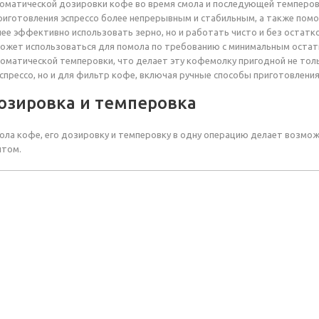
оматической дозировки кофе во время смола и последующей темперо
риготовления эспрессо более непрерывным и стабильным, а также помо
лее эффективно использовать зерно, но и работать чисто и без остатко
 может использоваться для помола по требованию с минимальным остат
оматической темперовки, что делает эту кофемолку пригодной не тол
эспрессо, но и для фильтр кофе, включая ручные способы приготовления
озировка и темперовка
ла кофе, его дозировку и темперовку в одну операцию делает возмо
ытом.