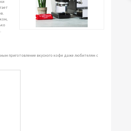
вки
гает
в.
ком,
ько
.
жным приготовление вкусного кофе даже любителям с