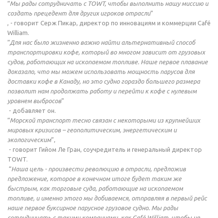
“
Мы рады сотрудничать с TOWT, чтобы выполнить нашу миссию и
создать прецедент для других игроков отрасли
”
, - говорит Серж Пикар, директор по инновациям и коммерции Café
William.
“
Для нас было жизненно важно найти альтернативный способ
транспортировки кофе, который во многом зависит от грузовых
судов, работающих на ископаемом топливе. Наше первое плавание
доказало, что мы можем использовать мощность парусов для
доставки кофе в Канаду, но это судно гораздо большего размера
позволит нам продолжать работу и перейти к кофе с нулевым
уровнем выбросов
”
- добавляет он.
“
Морской транспорт тесно связан с некоторыми из крупнейших
мировых кризисов – геополитическим, энергетическим и
экологическим
”,
- говорит Гийом Ле Гран, соучредитель и генеральный директор
TOWT.
“
Наша цель - произвести революцию в отрасли, предложив
предложение, которое в конечном итоге будет таким же
быстрым, как торговые суда, работающие на ископаемом
топливе, и именно этого мы добиваемся, отправляя в первый рейс
наше первое буксирное парусное грузовое судно. Мы рады
сотрудничать с такими компаниями, как Café William, чтобы не