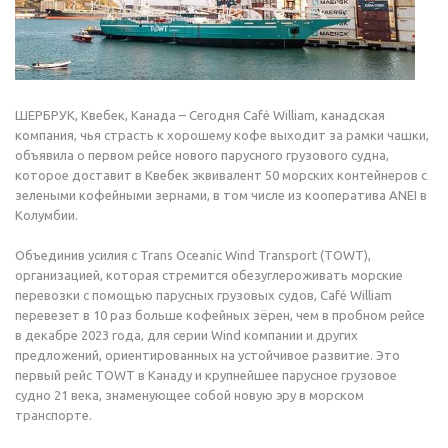
ШЕРБРУК, Квебек, Канада – Сегодня Café William, канадская
компания, чья страсть к хорошему кофе выходит за рамки чашки,
объявила о первом рейсе нового парусного грузового судна,
которое доставит в Квебек эквивалент 50 морских контейнеров с
зелеными кофейными зернами, в том числе из кооператива ANEI в
Колумбии.
Объединив усилия с Trans Oceanic Wind Transport (TOWT),
организацией, которая стремится обезуглероживать морские
перевозки с помощью парусных грузовых судов, Café William
перевезет в 10 раз больше кофейных зёрен, чем в пробном рейсе
в декабре 2023 года, для серии Wind компании и других
предложений, ориентированных на устойчивое развитие. Это
первый рейс TOWT в Канаду и крупнейшее парусное грузовое
судно 21 века, знаменующее собой новую эру в морском
транспорте.