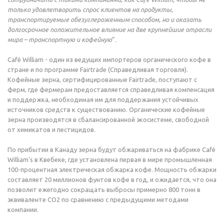
только удовлетворить спрос клиентов на продукты,
транспортируемые обезуглероженным способом, но и оказать
долгосрочное положительное влияние на две крупнейшие отрасли
мира – транспортную и кофейную
”.
Café William - один из ведущих импортеров органического кофе в
стране и по программе Fairtrade (Справедливая торговля).
Кофейные зерна, сертифицированные Fairtrade, поступают с
ферм, где фермерам предоставляется справедливая компенсация
и поддержка, необходимая им для поддержания устойчивых
источников средств к существованию. Органические кофейные
зерна производятся в сбалансированной экосистеме, свободной
от химикатов и пестицидов.
По прибытии в Канаду зерна будут обжариваться на фабрике Café
William's в Квебеке, где установлена первая в мире промышленная
100-процентная электрическая обжарка кофе. Мощность обжарки
составляет 20 миллионов фунтов кофе в год, и ожидается, что она
позволит ежегодно сокращать выбросы примерно 800 тонн в
эквиваленте CO2 по сравнению с предыдущими методами
компании.