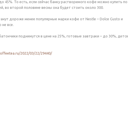
до 45%. То есть, если сейчас банку растворимого кофе можно купить по
ей, во второй половине весны она будет стоить около 300.
танут дороже менее популярные марки кофе от Nestle – Dolce Gusto и
о не все.
тончики поднимутся в цене на 25%, готовые завтраки – до 30%, детское
coffeetea.ru/2022/03/22/29440/