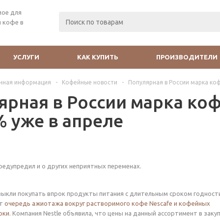
мое для
 кофе в
УСЛУГИ
КАК КУПИТЬ
ПРОИЗВОДИТЕЛИ
чная информация
-
Кофейные новости
-
Популярная в России марка ко
ярная в России марка ко
% уже в апреле
едупредил и о других неприятных переменах.
выкли покупать впрок продукты питания с длительным сроком годност
ет
очередь ажиотажа вокруг растворимого кофе Nescafe и кофейных
рки
. Компания Nestle объявила, что цены на данный ассортимент в закуп