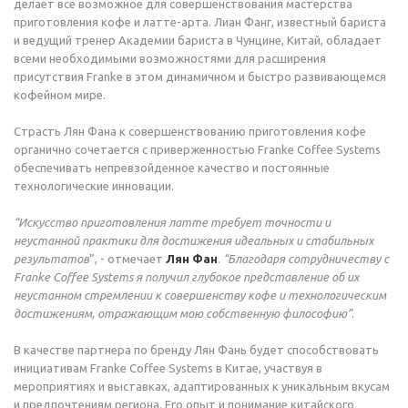
делает все возможное для совершенствования мастерства
приготовления кофе и латте-арта. Лиан Фанг, известный бариста
и ведущий тренер Академии бариста в Чунцине, Китай, обладает
всеми необходимыми возможностями для расширения
присутствия Franke в этом динамичном и быстро развивающемся
кофейном мире.
Страсть Лян Фана к совершенствованию приготовления кофе
органично сочетается с приверженностью Franke Coffee Systems
обеспечивать непревзойденное качество и постоянные
технологические инновации.
“Искусство приготовления латте требует точности и
неустанной практики для достижения идеальных и стабильных
результатов
”, - отмечает
Лян Фан
.
“Благодаря сотрудничеству с
Franke Coffee Systems я получил глубокое представление об их
неустанном стремлении к совершенству кофе и технологическим
достижениям, отражающим мою собственную философию”
.
В качестве партнера по бренду Лян Фань будет способствовать
инициативам Franke Coffee Systems в Китае, участвуя в
мероприятиях и выставках, адаптированных к уникальным вкусам
и предпочтениям региона. Его опыт и понимание китайского