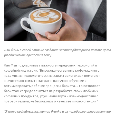
Лян Фань в своей стихии: создание экстраординарного латте-арта
(изображение предоставлено)
Лян Фан подчеркивает важность передовых технологий в
кофейной индустрии: “Высококачественные кофемашины с
надежными технологическими характеристиками помогают
значительно снизить затраты на ручное обучение и
оптимизировать рабочие процессы бариста. Это позволяет
баристам сосредоточиться на разработке своих любимых
кофейных продуктов, улучшении вкуса и взаимодействии с
потребителями, не беспокоясь о качестве и консистенции ”.
“Я ценю кофейных экспертов Franke и их передовые инновационные