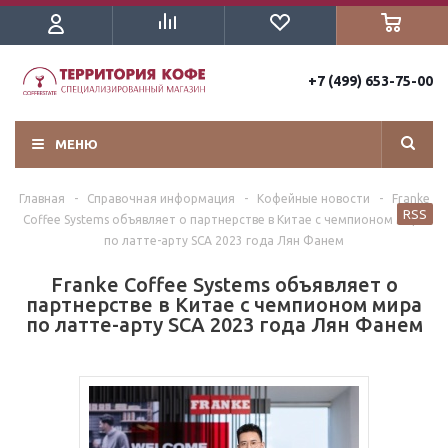
+7 (499) 653-75-00
МЕНЮ
Главная
-
Справочная информация
-
Кофейные новости
-
Franke
RSS
Coffee Systems объявляет о партнерстве в Китае с чемпионом мира
по латте-арту SCA 2023 года Лян Фанем
Franke Coffee Systems объявляет о
партнерстве в Китае с чемпионом мира
по латте-арту SCA 2023 года Лян Фанем