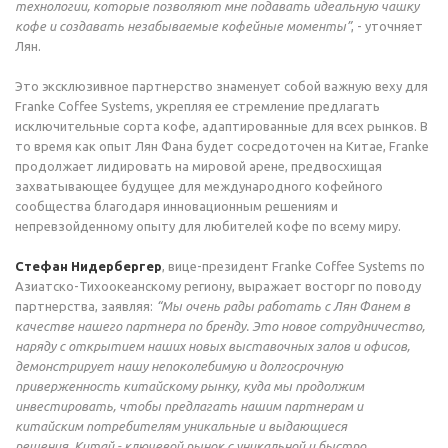
технологии, которые позволяют мне подавать идеальную чашку
кофе и создавать незабываемые кофейные моменты”
, - уточняет
Лян.
Это эксклюзивное партнерство знаменует собой важную веху для
Franke Coffee Systems, укрепляя ее стремление предлагать
исключительные сорта кофе, адаптированные для всех рынков. В
то время как опыт Лян Фана будет сосредоточен на Китае, Franke
продолжает лидировать на мировой арене, предвосхищая
захватывающее будущее для международного кофейного
сообщества благодаря инновационным решениям и
непревзойденному опыту для любителей кофе по всему миру.
Стефан Нидербергер
, вице-президент Franke Coffee Systems по
Азиатско-Тихоокеанскому региону, выражает восторг по поводу
партнерства, заявляя:
“Мы очень рады работать с Лян Фанем в
качестве нашего партнера по бренду. Это новое сотрудничество,
наряду с открытием наших новых выставочных залов и офисов,
демонстрирует нашу непоколебимую и долгосрочную
приверженность китайскому рынку, куда мы продолжим
инвестировать, чтобы предлагать нашим партнерам и
китайским потребителям уникальные и выдающиеся
решения. Китай - ключевой рынок с уникальной и быстро