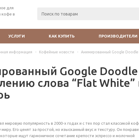
мое для
 кофе в
УСЛУГИ
КАК КУПИТЬ
ПРОИЗВОДИТЕЛИ
чная информация
-
Кофейные новости
-
Анимированный Google Doodle 
рованный Google Doodle
лению слова “Flat White”
рь
ел мировую популярность в 2000-х годах и с тех пор стал классикой ко
 миру. Его ценят за простой, но изысканный вкус и текстуру. Он понрав
которые ищут гармоничное сочетание крепости эспрессо и молочной