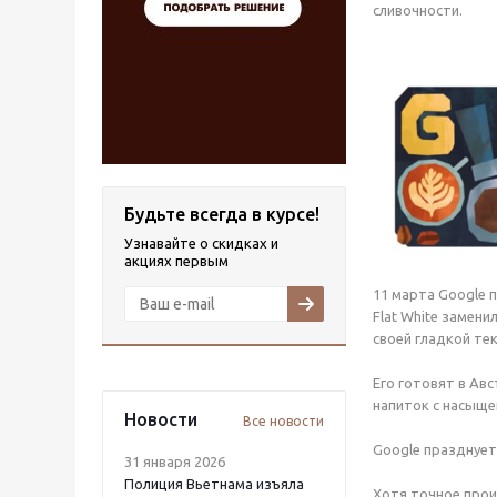
сливочности.
Будьте всегда в курсе!
Узнавайте о скидках и
акциях первым
11 марта Google 
Flat White замен
своей гладкой те
Его готовят в Ав
напиток с насыщ
Новости
Все новости
Google празднует 
31 января 2026
Полиция Вьетнама изъяла
Хотя точное проис