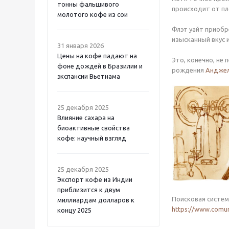
тонны фальшивого
происходит от пл
молотого кофе из сои
Флэт уайт приобре
изысканный вкус 
31 января 2026
Цены на кофе падают на
Это, конечно, не 
фоне дождей в Бразилии и
рождения
Андже
экспансии Вьетнама
25 декабря 2025
Влияние сахара на
биоактивные свойства
кофе: научный взгляд
25 декабря 2025
Экспорт кофе из Индии
приблизится к двум
Поисковая систе
миллиардам долларов к
https://www.comun
концу 2025