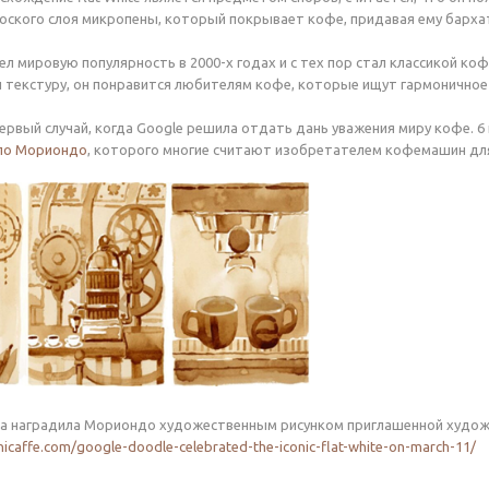
оского слоя микропены, который покрывает кофе, придавая ему барха
л мировую популярность в 2000-х годах и с тех пор стал классикой кофе
и текстуру, он понравится любителям кофе, которые ищут гармоничное 
первый случай, когда Google решила отдать дань уважения миру кофе. 6
ло Мориондо
, которого многие считают изобретателем кофемашин для
ма наградила Мориондо художественным рисунком приглашенной худож
icaffe.com/google-doodle-celebrated-the-iconic-flat-white-on-march-11/