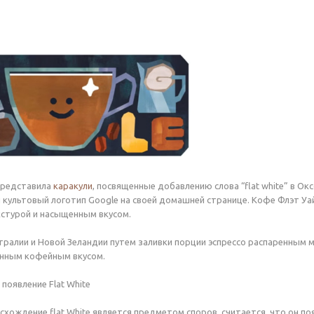
представила
каракули
, посвященные добавлению слова “flat white” в Ок
ил культовый логотип Google на своей домашней странице. Кофе Флэт Уа
кстурой и насыщенным вкусом.
стралии и Новой Зеландии путем заливки порции эспрессо распаренным 
енным кофейным вкусом.
появление Flat White
хождение flat White является предметом споров, считается, что он поя