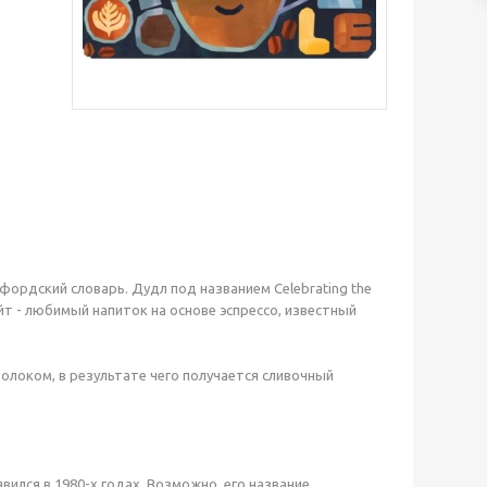
сфордский словарь. Дудл под названием Celebrating the
йт - любимый напиток на основе эспрессо, известный
молоком, в результате чего получается сливочный
вился в 1980-х годах. Возможно, его название