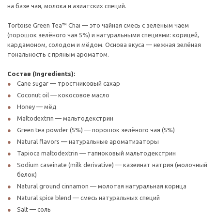
на базе чая, молока и азиатских специй.
Tortoise Green Tea™ Chai — это чайная смесь с зелёным чаем
(порошок зелёного чая 5%) и натуральными специями: корицей,
кардамоном, солодом и мёдом. Основа вкуса — нежная зелёная
тональность с пряным ароматом.
Состав (Ingredients):
Cane sugar — тростниковый сахар
Coconut oil — кокосовое масло
Honey — мёд
Maltodextrin — мальтодекстрин
Green tea powder (5%) — порошок зелёного чая (5%)
Natural flavors — натуральные ароматизаторы
Tapioca maltodextrin — тапиоковый мальтодекстрин
Sodium caseinate (milk derivative) — казеинат натрия (молочный
белок)
Natural ground cinnamon — молотая натуральная корица
Natural spice blend — смесь натуральных специй
Salt — соль