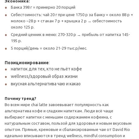
Экономика:
Банка 398 г = примерно 20 порций
Себестоимость: чай 20 г при цене 1750 р за банку = около 88 р +
молоко ~28 р + стакан 7 р + крышка 2 р → себестоимость
около 125 р.
Средний ценник в меню: 270-320 р → прибыль от напитка 145-
195 р.
5 порций/день = около 21-29 тыс.р/мес.
Позиционирование
:
напиток для тех, кто не пьёт кофе
wellness/здоровый образ жизни
вкусная альтернатива чаю и какао
Почему тренд?
Во всем мире chai latte завоевывает популярность как
альтернатива кофе и сладким напиткам. Люди всё чаще
выбирают напитки с меньшим содержанием кофеина, с
натуральным составом, пользой для здоровья и новым вкусовым
опытом. Пряные, кремовые и сбалансированные чаи от David Rio
идеально вписываются в тренд wellness, mindful consumption и