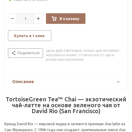
В корзину
Купить в 1 клик
Цена действительна только для интернет-
Поделиться
магазина и может отличаться от цен в
розничных магазинах
Описание
TortoiseGreen Tea™ Chai — экзотический
чай-латте на основе зеленого чая от
David Rio (San Francisco)
Бренд David Rio — мировой лидер в сегменте премиум chai latte из
Сан-Франциско. С 1996 года они создают оригинальные смеси chai