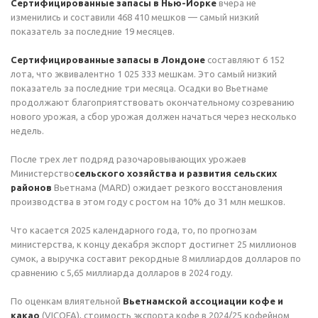
Сертифицированные запасы в Нью-Йорке
вчера не
изменились и составили 468 410 мешков — самый низкий
показатель за последние 19 месяцев.
Сертифицированные запасы в Лондоне
составляют 6 152
лота, что эквивалентно 1 025 333 мешкам. Это самый низкий
показатель за последние три месяца. Осадки во Вьетнаме
продолжают благоприятствовать окончательному созреванию
нового урожая, а сбор урожая должен начаться через несколько
недель.
После трех лет подряд разочаровывающих урожаев
Министерство
сельского хозяйства и развития сельских
районов
Вьетнама (MARD) ожидает резкого восстановления
производства в этом году с ростом на 10% до 31 млн мешков.
Что касается 2025 календарного года, то, по прогнозам
министерства, к концу декабря экспорт достигнет 25 миллионов
сумок, а выручка составит рекордные 8 миллиардов долларов по
сравнению с 5,65 миллиарда долларов в 2024 году.
По оценкам влиятельной
Вьетнамской ассоциации кофе и
какао
(VICOFA), стоимость экспорта кофе в 2024/25 кофейном