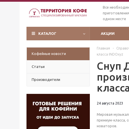
Все необходи
приготовления
одном месте
КАТАЛОГ
АКЦИИ
Главная
-
Справо
Кофейные новости
класса INDOxyz
Снуп 
Статьи
произ
Производители
класс
24 августа 2023
Мировая музыкаль
премиум-класса, 
новаторов.