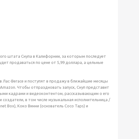
ного штата Снупа в Калифорнии, за которым последует
удет продаваться по цене от 5,99 доллара, а цельные
 в Лас-Вегасе и поступят в продажу в ближайшие месяцы
s и Amazon. Чтобы отпраздновать запуск, Снуп представит
ными кадрами и видеоконтентом, рассказывающим о его
 создатели, в том числе музыкальная исполнительница /
et Box), Коко Винни (основатель Coco Taps) и