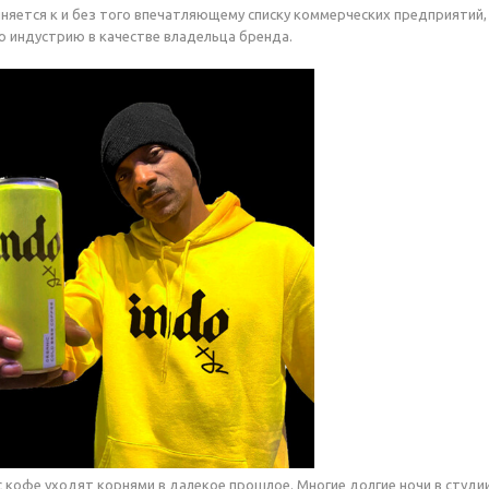
няется к и без того впечатляющему списку коммерческих предприятий, 
ю индустрию в качестве владельца бренда.
 кофе уходят корнями в далекое прошлое. Многие долгие ночи в студии