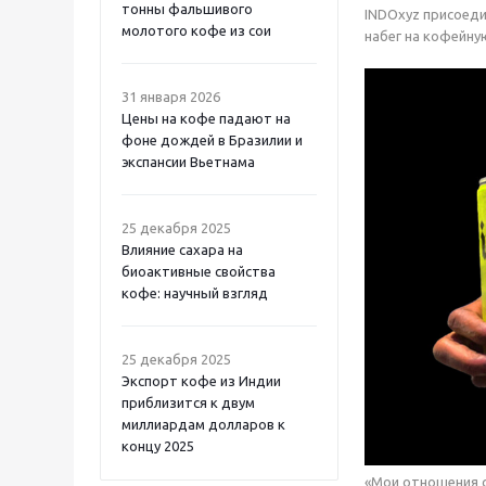
тонны фальшивого
INDOxyz присоеди
молотого кофе из сои
набег на кофейну
31 января 2026
Цены на кофе падают на
фоне дождей в Бразилии и
экспансии Вьетнама
25 декабря 2025
Влияние сахара на
биоактивные свойства
кофе: научный взгляд
25 декабря 2025
Экспорт кофе из Индии
приблизится к двум
миллиардам долларов к
концу 2025
«Мои отношения с