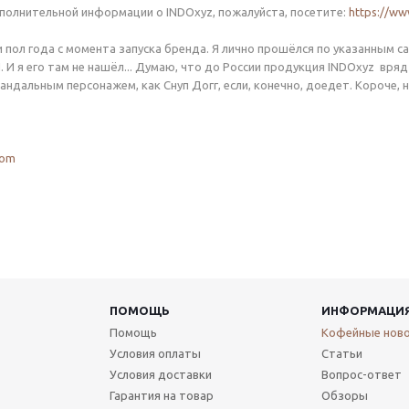
полнительной информации о INDOxyz, пожалуйста, посетите:
https://ww
 пол года с момента запуска бренда. Я лично прошёлся по указанным са
И я его там не нашёл... Думаю, что до России продукция INDOxyz вряд
ндальным персонажем, как Снуп Догг, если, конечно, доедет. Короче, н
com
ПОМОЩЬ
ИНФОРМАЦИ
Помощь
Кофейные нов
Условия оплаты
Статьи
Условия доставки
Вопрос-ответ
Гарантия на товар
Обзоры