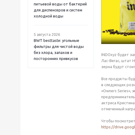
питьевой воды от бактерий
для диспенсеров и систем
холодной воды
5 августа 2026
BWT besttaste: угольные
фильтры для чистой воды
без хлора, запахов и
INDOxyz будет за
посторонних привкусов
Лас-Вегас, штат 
зерна будут стоит
Все продукты буду
в следующих розни
«Owners Series»,
предпринимательс
актриса Кристина
отмеченный награ
Чтобы посмотреть
https://drive.go