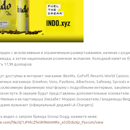
пущен с эксклюзивным и ограниченным развертыванием, начиная с род
Невада, а затем национальная розничная экспансия. Холодный напиток б
ь 17,99 долларов.
т доступны в интернет-магазине: BevMo, GoPuff, Resorts World Casinos
чных магазинах: Erewhon, Vons, Pavilions, Albertsons, Safeway, Sprout
 эксклюзивную фирменную платформу с подробными интервью, закулис
ком пути. В сериале будут представлены дополнительные основатели и
 Милиан и ее партнерша Элизабет Моррис (основатели / владельцы Beign
дами музыкант (официальный диджей LA Chargers).
 видео о запуске бренда Snoop Dogg, нажмите ниже:
ogle.com/file/d/1JPMcZfe5R9WmMRx_e52l5duXp_Pjocsm/view