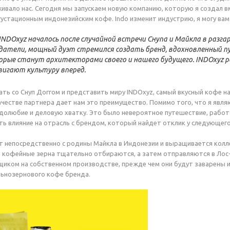
вало нас. Сегодня мы запускаем новую компанию, которую я создал 
густационным индонезийским кофе. Indo изменит индустрию, я могу вам
NDOxyz началось после случайной встречи Снупа и Майкла в разга
датели, мощный дуэт стремился создать бренд, вдохновленный п
рые станут архитекторами своего и нашего будущего. INDOxyz ро
вигают культуру вперед.
ать со Снуп Доггом и представить миру INDOxyz, самый вкусный кофе на
качестве партнера дает нам это преимущество. Помимо того, что я явл
удолюбие и деловую хватку. Это было невероятное путешествие, работая
ь влияние на отрасль с брендом, который найдет отклик у следующего
т непосредственно с родины Майкла в Индонезии и выращивается колл
е кофейные зерна тщательно отбираются, а затем отправляются в Лос
ком на собственном производстве, прежде чем они будут заварены и
льнозернового кофе бренда.