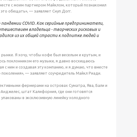
вместе с моим партнером Майклом, который познакомил
 это обещать», — заявляет Снуп Догг.
р пандемии COVID. Как серийные предприниматели,
утешествием владельца - творческих рисковых и
дился из их общей страсти к подпитке людей и
 рынке. Я хочу, чтобы кофе был веселым и крутым, и
яюсь поклонником его музыки, я давно восхищаюсь
 с ним и создавая эту компанию, и я думаю, что вместе
 поколения», — заявляет соучредитель Майкл Риади.
ективными фермерами на островах Суматра, Ява, Бали и
-Анджелес, штат Калифорния, где они готовятся
 упакованы в эксклюзивную линейку холодного