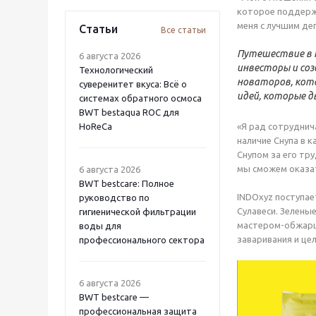
которое поддержи
меня с лучшим де
Статьи
Все статьи
Путешествие в I
6 августа 2026
инвесторы и соз
Технологический
новаторов, кото
суверенитет вкуса: Всё о
идей, которые д
системах обратного осмоса
BWT bestaqua ROC для
HoReCa
«Я рад сотруднич
наличие Снупа в 
Снупом за его тр
мы сможем оказат
6 августа 2026
BWT bestcare: Полное
INDOxyz поступае
руководство по
Сулавеси. Зелены
гигиенической фильтрации
мастером-обжарщи
воды для
заваривания и це
профессионального сектора
6 августа 2026
BWT bestcare —
профессиональная защита