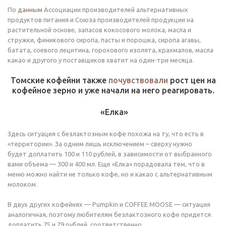
По
данным
Ассоциации производителей альтернативных
продуктов питания и Союза производителей продукции на
растительной основе, запасов кокосового молока, масла и
стружки, финикового сиропа, пасты и порошка, сиропа агавы,
батата, соевого лецитина, горохового изолята, крахмалов, масла
какао и другого у поставщиков хватит на один-три месяца.
Томские кофейни также
почувствовали
рост цен на
кофейное зерно и уже начали на него реагировать.
«Елка»
Здесь ситуация с безлактозным кофе похожа на ту, что есть в
«территории». За одним лишь исключением – сверху нужно
будет доплатить 100 и 110 рублей, в зависимости от выбранного
вами объема — 300 и 400 мл. Еще «Елка» порадовала тем, что в
меню можно найти не только кофе, но и какао с альтернативным
молоком.
В двух других кофейнях — Pumpkin и COFFEE MOOSE — ситуация
аналогичная, поэтому любителям безлактозного кофе придется
доплатить 75 и 79 рублей, соответственно.