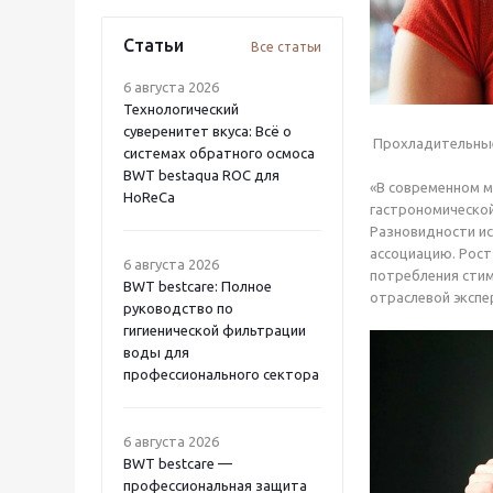
Статьи
Все статьи
6 августа 2026
Технологический
суверенитет вкуса: Всё о
Прохладительные 
системах обратного осмоса
BWT bestaqua ROC для
«В современном м
HoReCa
гастрономической
Разновидности ис
ассоциацию. Рост
6 августа 2026
потребления стим
BWT bestcare: Полное
отраслевой экспе
руководство по
гигиенической фильтрации
воды для
профессионального сектора
6 августа 2026
BWT bestcare —
профессиональная защита