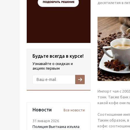
десятилетия в пи
Будьте всегда в курсе!
Узнавайте о скидках и
акциях первым
Импорт чая с 2002
тонн. Также банк
какой кофе они пь
Новости
Все новости
Соотношение импор
Таким образом, в
31 января 2026
кофе: соотношени
Полиция Вьетнама изъяла