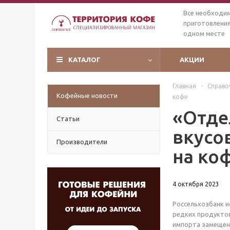
Все необходи
приготовления
одном месте
КАТАЛОГ
АКЦИИ
Главная
-
Справо
Кофейные новости
кофе
«Отде
Статьи
вкусо
Производители
на ко
4 октября 2023
Россельхозбанк и
редких продуктов
импорта замещени