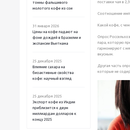
поставки чая в 2,3
тонны фальшивого
молотого кофе из сои
Соотношение импо
Какой кофе, с чем
31 января 2026
Цены на кофе падают на
Опрос Россельхоз
фоне дождей в Бразилии и
пара, которую пр
экспансии Вьетнама
гармонируют с мя
вкусным.
25 декабря 2025
Другая часть опр
Влияние сахара на
которые не содерж
биоактивные свойства
кофе: научный взгляд
25 декабря 2025
Экспорт кофе из Индии
приблизится к двум
миллиардам долларов к
концу 2025