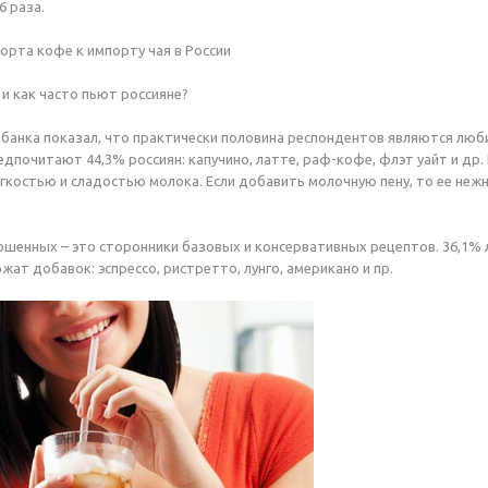
6 раза.
рта кофе к импорту чая в России
 и как часто пьют россияне?
банка показал, что практически половина респондентов являются люб
едпочитают 44,3% россиян: капучино, латте, раф-кофе, флэт уайт и др
гкостью и сладостью молока. Если добавить молочную пену, то ее неж
ошенных – это сторонники базовых и консервативных рецептов. 36,1%
ат добавок: эспрессо, ристретто, лунго, американо и пр.