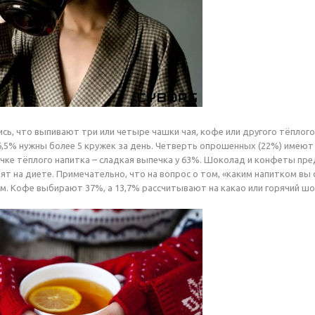
ись, что выпивают три или четыре чашки чая, кофе или другого тёплого
6,5% нужны более 5 кружек за день. Четверть опрошенных (22%) имеют 
чке тёплого напитка – сладкая выпечка у 63%. Шоколад и конфеты пр
дят на диете. Примечательно, что на вопрос о том, «каким напитком в
ем. Кофе выбирают 37%, а 13,7% рассчитывают на какао или горячий ш