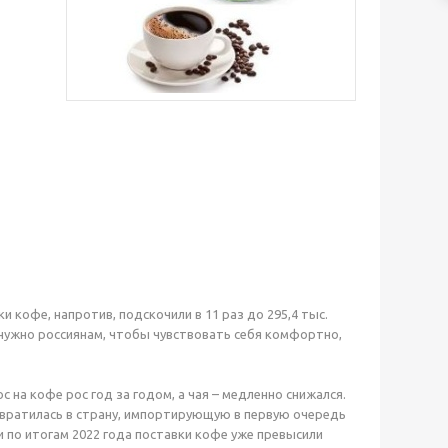
вки кофе, напротив, подскочили в 11 раз до 295,4 тыс.
 нужно россиянам, чтобы чувствовать себя комфортно,
с на кофе рос год за годом, а чая – медленно снижался.
ревратилась в страну, импортирующую в первую очередь
и по итогам 2022 года поставки кофе уже превысили