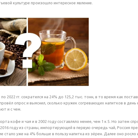
тьевой культуре произошло интересное явление.
 по 2022 гг. сократился на 24% до 125,2 тыс. тонн, в то время как поста
 провёл опрос и выяснил, сколько кружек согревающих напитков в день
ют и с чем.
та кофе и чая и в 2002 году составляло менее, чем 1 к 5. Но затем спро
 2016 году из страны, импортирующей в первую очередь чай, Россия п
е стало уже на 4% больше в пользу напитка из зёрен. Далее оно росло 