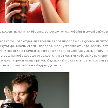
кофейные напитки (фраппе, эспрессо-тоник, кофейный смузи) выбира
ире кофе – это отдельная вселенная с разнообразной вкусовой палитр
 культуры многих стран и народов. Люди устраивают кофе-брейки, вст
числяются десятками, и маркетологи здорово уловили мысль о том, ч
 спроса на кофе хорошо отражается и в открытии кофеен. На примере
улирует спрос и меняет рынок. Однако чай может отыграть позиции т
ртизы Россельхозбанка Андрей Дальнов.