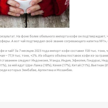
результат. На фоне более обильного импорта кофе он подтверждает, чт
сферы. А вот чай подтвердил своё звание согревающего напитка №1»,
фе и чай? За 7 месяцев 2023 года импорт кофе составил 158 тыс. тонн,
чая – 77,9 тыс. тонн, +2%. Из общего объёма поставок кофе из-за гран
тставанием следуют Индонезия, Уганда, Индия, Эфиопия, Гондурас, Нид
31%), за ней идут Шри-Ланка (18%), Кения (17%), Китай (11%), Вьетнам
среди которых Зимбабве, Аргентина и Мозамбик.